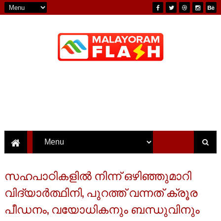
സഹപാഠികളിൽ നിന്ന് ഒഴിഞ്ഞുമാറി
വിദ്യാർത്ഥിനി, പുറത്ത് വന്നത് ക്രൂര
പീഡനം, വയോധികനും ബന്ധുവിനും