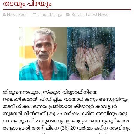
തടവും പിഴയും
News Room
2 months ago
Kerala
,
Latest News
തിരുവനന്തപുരം: സ്കൂൾ വിദ്യാർഥിനിയെ
ലൈംഗികമായി പീഡിപ്പിച്ച വയോധികനും ബന്ധുവിനും
തടവ് ശിക്ഷ. ഒന്നാം പ്രതിയായ കീഴാറൂർ കാവല്ലൂർ
സ്വദേശി വിൽസന് (75) 25 വർഷം കഠിന തടവിനും ഒരു
ലക്ഷം രൂപ പിഴ ഒടുക്കാനും ഇയാളുടെ ബന്ധുകൂടിയായ
രണ്ടാം പ്രതി അനീഷിനെ (36) 20 വർഷം കഠിന തടവിനും