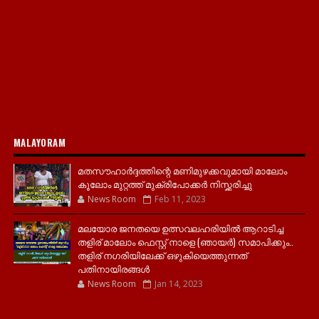
MALAYORAM
മതസൗഹാർദ്ദത്തിന്റെ മണിമുഴക്കവുമായി മാലോം
കൂലോം മുറ്റത്ത് മുക്രിപോക്കർ നിസ്ക്കരിച്ചു
News Room
Feb 11, 2023
മലയോര ജനതയെ ഉത്സവലഹരിയിൽ ആറാടിച്ച
തളിര് മാലോം ഫെസ്റ്റ് നാളെ (ഞായർ) സമാപിക്കും..
തളിര് നഗരിയിലേക്ക് ഒഴുകിയെത്തുന്നത്
പതിനായിരങ്ങൾ
News Room
Jan 14, 2023