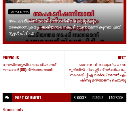
LATEST NEWS
അപകടഭീഷണിയായി റോഡരികിലെ കാടുകളും
മരക്കൊമ്പുകളും; അടിയന്തര നടപടി വേണമെന്ന് കുമ്പളപ്പള്ളി
സ്കൂൾ പി.ടി.എ
PREVIOUS
NEXT
കോയിത്തട്ടയിലെ പെരിയടത്ത്‌
പാറക്കടവ് സാമൂഹ്യ പഠന
രാഘവൻ (88)നിര്യാതനായി
മുറിയിൽ ക്രാഫ്റ്റിംഗ് വർക്ക്ഷോപ്പ്
സംഘടിപ്പിച്ചു വാർഡ് മെമ്പർ എം
ഷിബു ഉദ്ഘാടനം ചെയ്തു
POST
COMMENT
BLOGGER
DISQUS
FACEBOOK
No comments