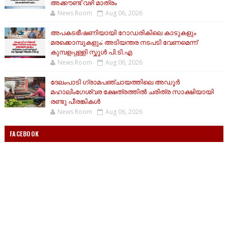
അക്കൗണ്ട് വഴി മാത്രം
News Room
Aug 06, 2026
അപകടഭീഷണിയായി റോഡരികിലെ കാടുകളും
മരക്കൊമ്പുകളും; അടിയന്തര നടപടി വേണമെന്ന്
കുമ്പളപ്പള്ളി സ്കൂൾ പി.ടി.എ
News Room
Aug 06, 2026
ദേലംപാടി ഗ്രാമപഞ്ചായത്തിലെ അഡൂർ
മഹാലിംഗേശ്വര ക്ഷേത്രത്തിൽ ചരിത്ര സാക്ഷിയായി
രണ്ടു പീരങ്കികൾ
News Room
Aug 06, 2026
FACEBOOK