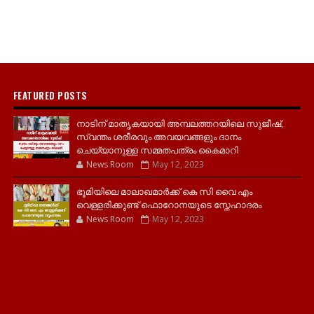
FEATURED POSTS
നാടിന് മാതൃകയായി അമ്പലത്തറയിലെ സുജീഷ്,
സ്വന്തം ശരീരവും അവയവങ്ങളും ദാനം
ചെയ്യാനുള്ള സമ്മതപത്രം കൈമാറി
News Room
May 12, 2023
ഭൂമിയിലെ മാലാഖമാർക്ക് കെ സി വൈ എം
വെള്ളരിക്കുണ്ട് ഫൊറോനയുടെ സ്നേഹാദരം
News Room
May 12, 2023