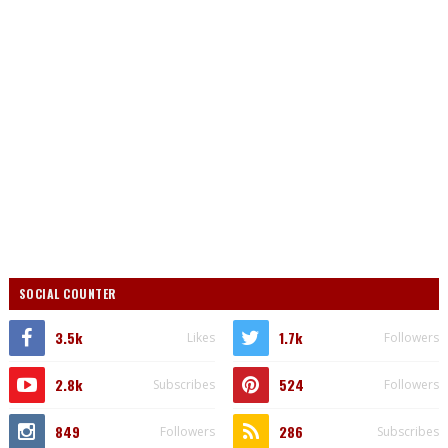
SOCIAL COUNTER
3.5k
1.7k
Likes
Followers
2.8k
524
Subscribes
Followers
849
286
Followers
Subscribes