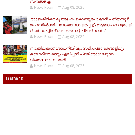
സന്ദര്‍ശിച്ചു
News Room
Aug 08, 2026
'രാജേഷിന്‍റെ മൃതദേഹം കൊണ്ടുപോകാൻ പയ്യന്നൂർ
തഹസിൽദാർ പണം ആവശ്യപ്പെട്ടു'; ആരോപണവുമായി
റിവർ റാഫ്റ്റിംഗ് സൊസൈറ്റി പ്രസിഡന്‍റ്
News Room
Aug 08, 2026
നർക്കിലക്കാട് മൗവേനിയിലും സമീപപ്രദേശങ്ങളിലും
ക്ലോറിനേഷനും എലിപ്പനി പ്രതിരോധ മരുന്ന്
വിതരണവും നടത്തി
News Room
Aug 08, 2026
FACEBOOK