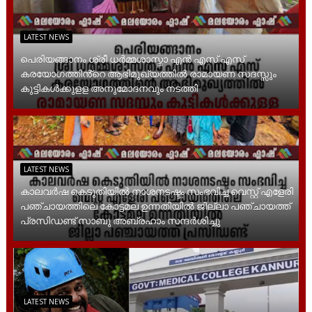
LATEST NEWS
പെരിയങ്ങാനം ശ്രീ ധർമ്മശാസ്താ എൻ എസ് എസ്
കരയോഗത്തിൻ്റെ ആഭിമുഖ്യത്തിൽ രാമായണ സദസ്സും
കുട്ടികൾക്കുളള അനുമോദനവും നടത്തി
LATEST NEWS
കാലവർഷ കെടുതിയിൽ നാശനടഷ്ടം സംഭവിച്ച വെസ്റ്റ് എളേരി
പഞ്ചായത്തിലെ കോട്ടമല ഉന്നതിയിൽ ജില്ലാ പഞ്ചായത്ത്
പ്രസിഡണ്ട് സാബു അബ്രഹാം സന്ദര്‍ശിച്ചു
LATEST NEWS