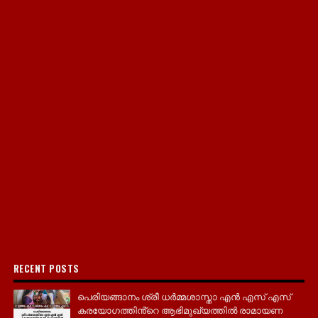
RECENT POSTS
പെരിയങ്ങാനം ശ്രീ ധർമ്മശാസ്താ എൻ എസ് എസ്
കരയോഗത്തിൻ്റെ ആഭിമുഖ്യത്തിൽ രാമായണ