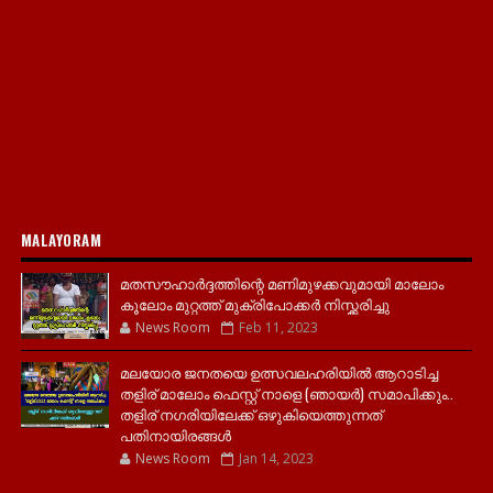
MALAYORAM
മതസൗഹാർദ്ദത്തിന്റെ മണിമുഴക്കവുമായി മാലോം
കൂലോം മുറ്റത്ത് മുക്രിപോക്കർ നിസ്ക്കരിച്ചു
News Room
Feb 11, 2023
മലയോര ജനതയെ ഉത്സവലഹരിയിൽ ആറാടിച്ച
തളിര് മാലോം ഫെസ്റ്റ് നാളെ (ഞായർ) സമാപിക്കും..
തളിര് നഗരിയിലേക്ക് ഒഴുകിയെത്തുന്നത്
പതിനായിരങ്ങൾ
News Room
Jan 14, 2023