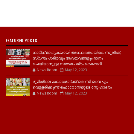
FEATURED POSTS
നാടിന് മാതൃകയായി അമ്പലത്തറയിലെ സുജീഷ്,
സ്വന്തം ശരീരവും അവയവങ്ങളും ദാനം
ചെയ്യാനുള്ള സമ്മതപത്രം കൈമാറി
News Room
May 12, 2023
ഭൂമിയിലെ മാലാഖമാർക്ക് കെ സി വൈ എം
വെള്ളരിക്കുണ്ട് ഫൊറോനയുടെ സ്നേഹാദരം
News Room
May 12, 2023