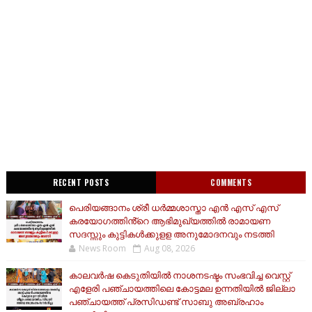
RECENT POSTS
COMMENTS
പെരിയങ്ങാനം ശ്രീ ധർമ്മശാസ്താ എൻ എസ് എസ്
കരയോഗത്തിൻ്റെ ആഭിമുഖ്യത്തിൽ രാമായണ
സദസ്സും കുട്ടികൾക്കുളള അനുമോദനവും നടത്തി
News Room
Aug 08, 2026
കാലവർഷ കെടുതിയിൽ നാശനടഷ്ടം സംഭവിച്ച വെസ്റ്റ്
എളേരി പഞ്ചായത്തിലെ കോട്ടമല ഉന്നതിയിൽ ജില്ലാ
പഞ്ചായത്ത് പ്രസിഡണ്ട് സാബു അബ്രഹാം