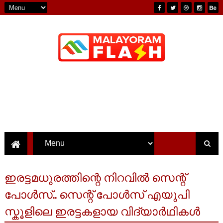
ഇരട്ടമധുരത്തിന്റെ നിറവിൽ സെന്റ്‌
പോൾസ്‌.. സെന്റ്‌ പോൾസ് എയുപി
സ്കൂളിലെ ഇരട്ടകളായ വിദ്യാർഥികൾ