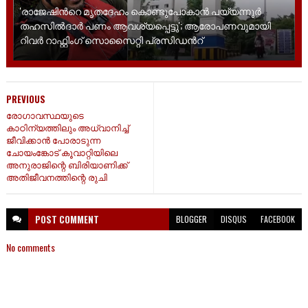
'രാജേഷിന്‍റെ മൃതദേഹം കൊണ്ടുപോകാൻ പയ്യന്നൂർ
തഹസിൽദാർ പണം ആവശ്യപ്പെട്ടു'; ആരോപണവുമായി
റിവർ റാഫ്റ്റിംഗ് സൊസൈറ്റി പ്രസിഡന്‍റ്
PREVIOUS
രോഗാവസ്ഥയുടെ
കാഠിന്യത്തിലും അധ്വാനിച്ച്‌
ജീവിക്കാൻ പോരാടുന്ന
ചോയംങ്കോട് കൂവാറ്റിയിലെ
അനുരാജിന്റെ ബിരിയാണിക്ക്
അതിജീവനത്തിന്റെ രുചി
POST
COMMENT
BLOGGER
DISQUS
FACEBOOK
No comments