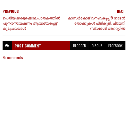
PREVIOUS
NEXT
പെരിയ ഇരട്ടക്കൊലപാതകത്തില്‍
കാസർകോട് വനംവകുപ്പ് 9 നാടൻ
പുനരന്വേഷണം ആവശ്യപ്പെട്ട്
തോക്കുകൾ പിടികൂടി, ചീമേനി
കുടുംബങ്ങള്‍
സ്വദേശി അറസ്റ്റിൽ
POST
COMMENT
BLOGGER
DISQUS
FACEBOOK
No comments