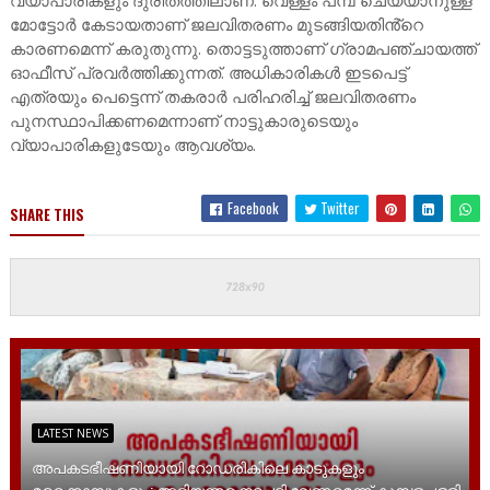
വ്യാപാരികളും ദുരിതത്തിലാണ്. വെള്ളം പമ്പ് ചെയ്യാനുള്ള
മോട്ടോർ കേടായതാണ് ജലവിതരണം മുടങ്ങിയതിൻ്റെ
കാരണമെന്ന് കരുതുന്നു. തൊട്ടടുത്താണ് ഗ്രാമപഞ്ചായത്ത്
ഓഫീസ് പ്രവർത്തിക്കുന്നത്. അധികാരികൾ ഇടപെട്ട്
എത്രയും പെട്ടെന്ന് തകരാർ പരിഹരിച്ച് ജലവിതരണം
പുനസ്ഥാപിക്കണമെന്നാണ് നാട്ടുകാരുടെയും
വ്യാപാരികളുടേയും ആവശ്യം.
Facebook
Twitter
SHARE THIS
LATEST NEWS
അപകടഭീഷണിയായി റോഡരികിലെ കാടുകളും
മരക്കൊമ്പുകളും; അടിയന്തര നടപടി വേണമെന്ന് കുമ്പളപ്പള്ളി