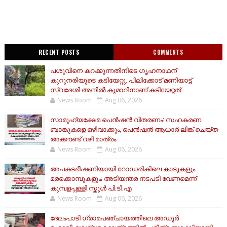
RECENT POSTS
COMMENTS
പശുവിനെ കറക്കുന്നതിനിടെ ഗൃഹനാഥന്
കുറുനരിയുടെ കടിയേറ്റു. പിലിക്കോട് മണിയാട്ട്
സ്വദേശി അനിൽ കുമാറിനാണ് കടിയേറ്റത്
News Room
Aug 06, 2026
സാമൂ​ഹ്യക്ഷേമ പെൻഷൻ വിതരണം: സഹകരണ
ബാങ്കുകളെ ഒഴിവാക്കും, പെൻഷൻ ആധാർ‌ ലിങ്ക് ചെയ്ത
അക്കൗണ്ട് വഴി മാത്രം
News Room
Aug 06, 2026
അപകടഭീഷണിയായി റോഡരികിലെ കാടുകളും
മരക്കൊമ്പുകളും; അടിയന്തര നടപടി വേണമെന്ന്
കുമ്പളപ്പള്ളി സ്കൂൾ പി.ടി.എ
News Room
Aug 06, 2026
ദേലംപാടി ഗ്രാമപഞ്ചായത്തിലെ അഡൂർ