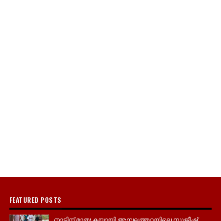
FEATURED POSTS
നാടിന് മാതൃകയായി അമ്പലത്തറയിലെ സുജീഷ്,