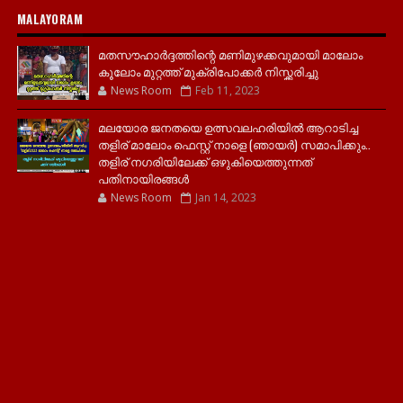
MALAYORAM
മതസൗഹാർദ്ദത്തിന്റെ മണിമുഴക്കവുമായി മാലോം
കൂലോം മുറ്റത്ത് മുക്രിപോക്കർ നിസ്ക്കരിച്ചു
News Room
Feb 11, 2023
മലയോര ജനതയെ ഉത്സവലഹരിയിൽ ആറാടിച്ച
തളിര് മാലോം ഫെസ്റ്റ് നാളെ (ഞായർ) സമാപിക്കും..
തളിര് നഗരിയിലേക്ക് ഒഴുകിയെത്തുന്നത്
പതിനായിരങ്ങൾ
News Room
Jan 14, 2023