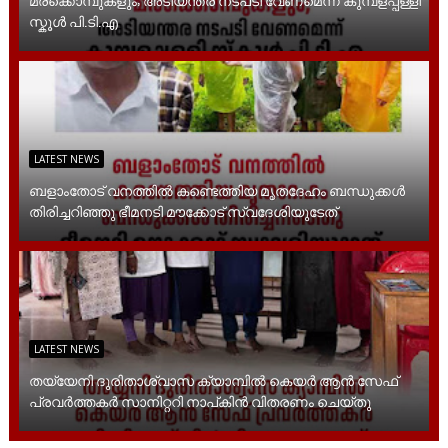
സ്കൂൾ പി.ടി.എ
LATEST NEWS
ബളാംതോട് വനത്തിൽ കണ്ടെത്തിയ മൃതദേഹം ബന്ധുക്കൾ
തിരിച്ചറിഞ്ഞു ഭീമനടി മൗക്കോട് സ്വദേശിയുടേത്
LATEST NEWS
തയ്യേനി ദുരിതാശ്വാസ ക്യാമ്പിൽ കെയർ ആൻ സേഫ്
പ്രവർത്തകർ സാനിറ്ററി നാപ്കിൻ വിതരണം ചെയ്തു