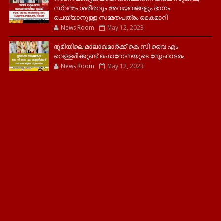
സ്വന്തം ശരീരവും അവയവങ്ങളും ദാനം
ചെയ്യാനുള്ള സമ്മതപത്രം കൈമാറി
News Room
May 12, 2023
ഭൂമിയിലെ മാലാഖമാർക്ക് കെ സി വൈ എം
വെള്ളരിക്കുണ്ട് ഫൊറോനയുടെ സ്നേഹാദരം
News Room
May 12, 2023