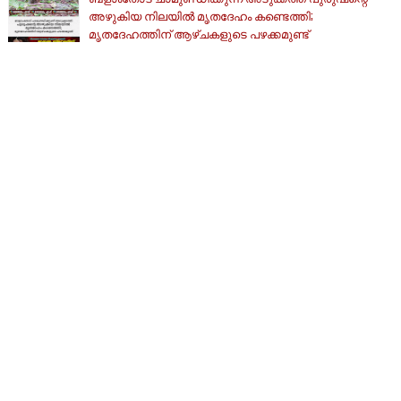
അഴുകിയ നിലയില്‍ മൃതദേഹം കണ്ടെത്തി;
മൃതദേഹത്തിന് ആഴ്ചകളുടെ പഴക്കമുണ്ട്