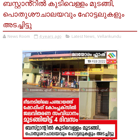
ബസ്റ്റാൻ്റിൽ കുടിവെള്ളം മുടങ്ങി,
പൊതുശൗചാലയവും ഹോട്ടലുകളും
അടച്ചിട്ടു
News Room
4 years ago
Latest News
,
Vellarikundu