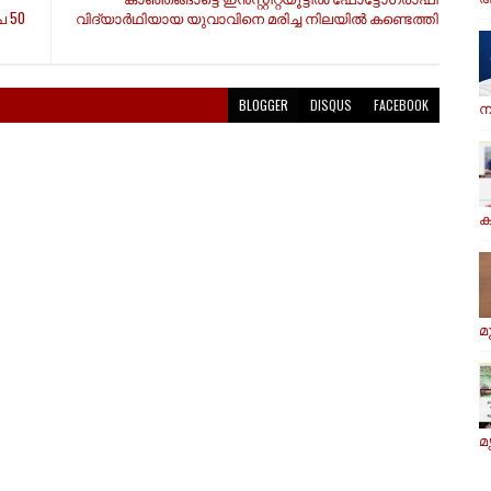
പ 50
വിദ്യാർഥിയായ യുവാവിനെ മരിച്ച നിലയിൽ കണ്ടെത്തി
BLOGGER
DISQUS
FACEBOOK
ന
ക
മ
മ