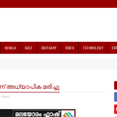
KERALA
GULF
OBITUARY
VIDEO
TECHNOLOGY
EN
വീണ് അധ്യാപിക മരിച്ചു
t News