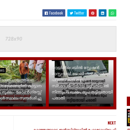
Facebook
Twitter
LATEST NEWS
റെയിൽവെയിൽ സ്റ്റേഷൻ
EWS
മാസ്റ്ററായി ജോലി നൽകാമെന്ന്
ി പഞ്ചായത്തിലെ
പറഞ്ഞ് കരിന്തളം
്രദേശങ്ങളിൽ കാട്ടാന
സ്വദേശിനിയായ യുവതിയിൽ
 രൂക്ഷം; കോൺഗ്രസ്സ്
നിന്നും 15 ലക്ഷം രൂപ തട്ടിയതായി
ൾ സ്ഥലം സന്ദർശിച്ചു
പരാതി
NEXT
ആ
കാഞ്ഞങ്ങാട്ടെ ഇൻസ്റ്റിറ്റ്യൂട്ടിൽ ഫോട്ടോഗ്രാഫി