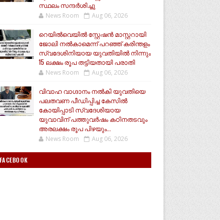
സ്ഥലം സന്ദർശിച്ചു
News Room
Aug 06, 2026
റെയിൽവെയിൽ സ്റ്റേഷൻ മാസ്റ്ററായി
ജോലി നൽകാമെന്ന് പറഞ്ഞ് കരിന്തളം
സ്വദേശിനിയായ യുവതിയിൽ നിന്നും
15 ലക്ഷം രൂപ തട്ടിയതായി പരാതി
News Room
Aug 06, 2026
വിവാഹ വാഗ്ദാനം നൽകി യുവതിയെ
പലതവണ പീഡിപ്പിച്ച കേസിൽ
കോയിപ്പാടി സ്വദേശിയായ
യുവാവിന് പത്തുവർഷം കഠിനതടവും
അരലക്ഷം രൂപ പിഴയും...
News Room
Aug 06, 2026
FACEBOOK