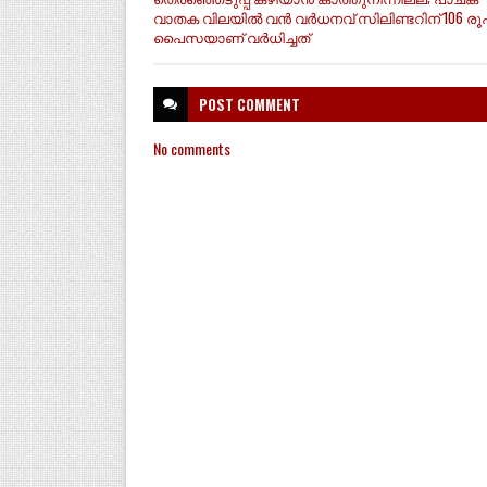
വാതക വിലയിൽ വൻ വ‍ർധനവ് സിലിണ്ടറിന് 106 രൂ
പൈസയാണ് വർധിച്ചത്
POST
COMMENT
No comments