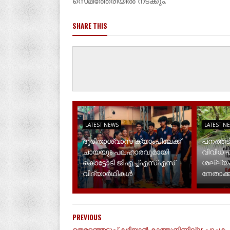
സെമിത്തേരിയില്‍ നടക്കും.
SHARE THIS
LATEST NEWS
LATEST N
ദുരിതാശ്വാസ ക്യാംപിലേക്ക്
പനത്തട
ചായയും പലഹാരവുമായി
വിവിധ പ
കൊട്ടോടി ജിഎച്ച്എസ്എസ്
ശല്ല്യം
വിദ്യാർഥികൾ
നേതാക്ക
PREVIOUS
തെരഞ്ഞെടുപ്പ് കഴിയാൻ കാത്തുനിന്നില്ല; പാചക