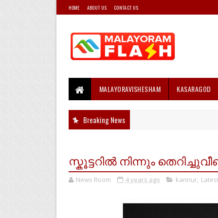
HOME
ABOUT US
CONTACT US
MALAYORAVISHESHAM
KASARAGOD
Breaking News
സ്കൂട്ടറിൽ നിന്നും തെറിച്ചു
News Room
4 years ago
kannur
,
Lates