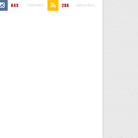
849
286
Followers
Subscribes