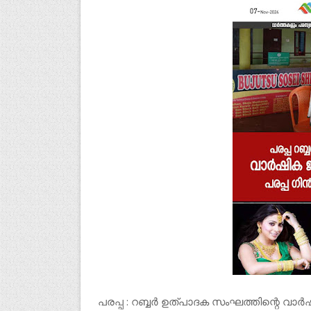
പരപ്പ : റബ്ബർ ഉത്പാദക സംഘത്തിന്റെ 