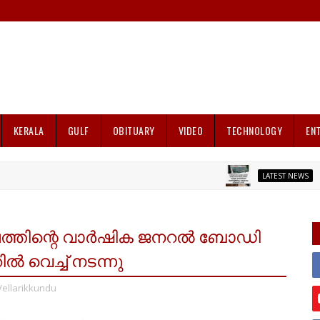
KERALA
GULF
OBITUARY
VIDEO
TECHNOLOGY
EN
റെയിൽവ
LATEST NEWS
ംഘത്തിന്റെ വാർഷിക ജനറൽ ബോഡി
 വെച്ച് നടന്നു
Vellarikkundu