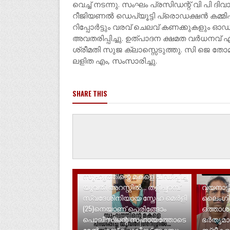
വെച്ച് നടന്നു. സംഘം പ്രസിഡന്റ്‌ വി പി ദ
റീജിയണൽ ഡെപ്യൂട്ടി പ്രൊഡക്ഷൻ കമ്
റിപ്പോർട്ടും വരവ് ചെലവ് കണക്കുകളും ഓഡിറ്
അവതരിപ്പിച്ചു. ഉത്പാദന ക്ഷമത വർധന
ശ്രീമതി സുജ ക്ലാസ്സെടുത്തു. സി ജെ ത
ലളിത എം, സംസാരിച്ചു.
SHARE THIS
LATEST NEWS
LATEST N
സുഹൃത്തിന്റെ മകളെ പീഡിപ്പിച്ച
യുവതി അറസ്റ്റിൽ... തളിപ്പറമ്പ്
വയനാട്ട
സ്വദേശിനിയായ സ്നേഹ മെർളി
ലൈം​ഗി
(25)നെയാണ് പെരിങ്ങോം
ഒത്താ
പൊലീസിന്റെ സഹായത്തോടെ
ഭർതൃമാത
മേൽപ്പറമ്പ് പൊലീസ് അറസ്റ്റു
സ്ത്രീകള