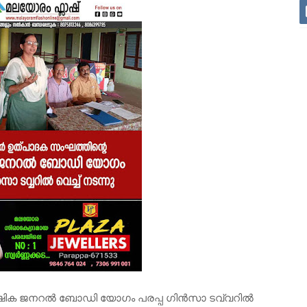
വാർഷിക ജനറൽ ബോഡി യോഗം പരപ്പ ഗിൻസാ ടവ്വറിൽ