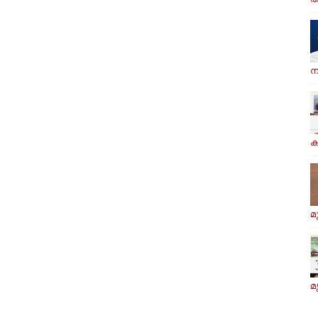
ന
ക
മ
മ