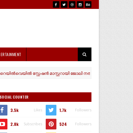
TERTAINMENT
െയിൽ സ്റ്റേഷൻ മാസ്റ്ററായി ജോലി നൽകാമെന്ന് പറഞ്ഞ് കരിന്തളം സ
SOCIAL COUNTER
3.5k
1.7k
Likes
Followers
2.8k
524
Subscribes
Followers