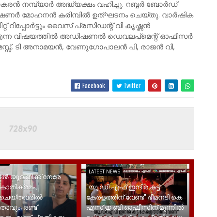
ിവാകരൻ നമ്പ്യാർ അദ്ധ്യക്ഷം വഹിച്ചു. റബ്ബർ ബോർഡ്‌
മിഷണർ മോഹനൻ കരിമ്പിൽ ഉത്ഘടനം ചെയ്തു. വാർഷിക
റ് റിപ്പോർട്ടും വൈസ് പ്രസിഡന്റ്‌ വി കൃഷ്ണൻ
വ് എന്ന വിഷയത്തിൽ അഡിഷണൽ ഡെവലപ്മെന്റ് ഓഫീസർ
ോമസ്സ്‌, ടി അനാമയൻ, വേണുഗോപാലൻ പി, രാജൻ വി,
Facebook
Twitter
EWS
LATEST NEWS
ിൽ യുവതിക്ക് നേരേ
കാതിക്രമം,
"യു.ഡി.എഫ് ഇന്ദിര കട്ട്
ശചെയ്തവരിൽ
കേരളത്തിന് വേണ്ട" ഭീമനടി കെ
ാവും; രണ്ട്
എസ് ഇ ബി ഓഫീസിന് മുന്നിൽ
ടക്കം മൂന്ന് പ്രതികളും
ഡി വൈ എഫ് ഐ പ്രതിഷേധം