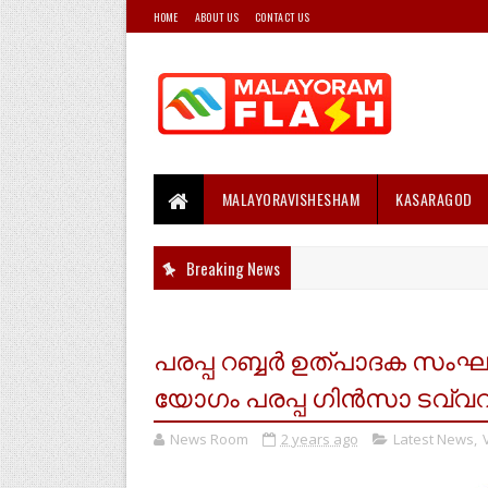
HOME
ABOUT US
CONTACT US
MALAYORAVISHESHAM
KASARAGOD
Breaking News
പരപ്പ റബ്ബർ ഉത്പാദക സ
യോഗം പരപ്പ ഗിൻസാ ടവ്വറിൽ
News Room
2 years ago
Latest News
,