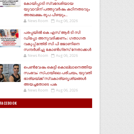
കോയിപ്പാടി സ്വദേശിയായ
യുവാവിന് പത്തുവർഷം കഠിനതടവും
അരലക്ഷം രൂപ പിഴയും...
News Room
Aug 06, 2026
പരപ്പയിൽ കെ എസ് ആർ ടി സി
ഡിപ്പോ അനുവദിക്കണം ; ഗതാഗത
വകുപ്പ് മന്ത്രി സി പി ജോണിനെ
സന്ദർശിച്ചു കോൺഗ്രസ് നേതാക്കൾ
News Room
Aug 06, 2026
പെൺവേഷം കെട്ടി കൊല്ലാനെത്തിയ
സംഭവം: സ്പായിലെ പരിചയം, യുവതി
ഭാര്യയ്ക്ക് സ്വകാര്യദൃശ്യങ്ങൾ
അയച്ചതോടെ പക
News Room
Aug 06, 2026
FACEBOOK