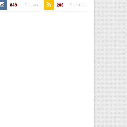
849
286
Followers
Subscribes