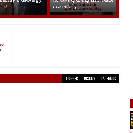
ഡിൽ
സംഘടിപ്പിച്ചു
ലാ
ത
BLOGGER
DISQUS
FACEBOOK
ആ