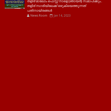
തളിര് മാലോം ഫെസ്റ്റ് നാളെ (ഞായർ) സമാപിക്കും..
തളിര് നഗരിയിലേക്ക് ഒഴുകിയെത്തുന്നത്
പതിനായിരങ്ങൾ
News Room
Jan 14, 2023