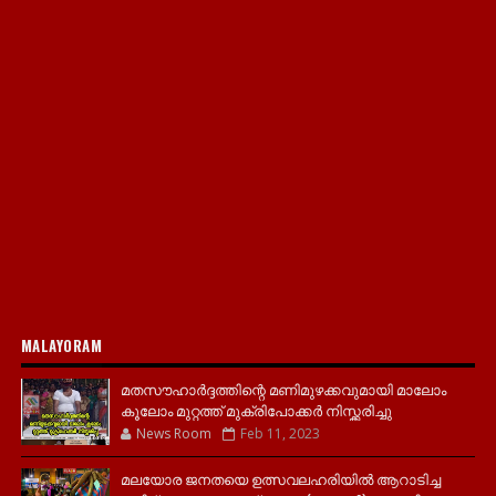
MALAYORAM
മതസൗഹാർദ്ദത്തിന്റെ മണിമുഴക്കവുമായി മാലോം
കൂലോം മുറ്റത്ത് മുക്രിപോക്കർ നിസ്ക്കരിച്ചു
News Room
Feb 11, 2023
മലയോര ജനതയെ ഉത്സവലഹരിയിൽ ആറാടിച്ച