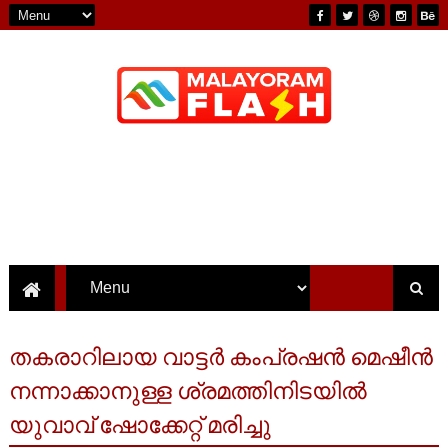
തകരാറിലായ വാട്ടർ കംപ്രഷൻ മെഷീൻ
നന്നാക്കാനുള്ള ശ്രമത്തിനിടയിൽ
യുവാവ് ഷോക്കേറ്റ് മരിച്ചു