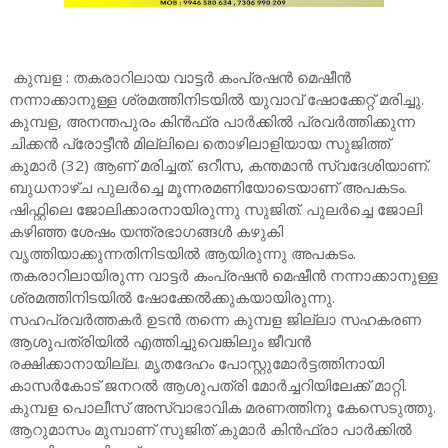
കുമ്പള : തകരാറിലായ വാട്ടർ കംപ്രഷൻ മെഷീൻ
നന്നാക്കാനുള്ള ശ്രമത്തിനിടയിൽ യുവാവ് ഷോക്കേറ്റ് മരിച്ചു.
കുമ്പള, അനന്തപുരം കിൻഫ്ര പാർക്കിൽ പ്രവർത്തിക്കുന്ന
ചിക്കൻ പ്രോട്ടീൻ മില്ലിലെ തൊഴിലാളിയായ സുജിത്ത്
കുമാർ (32) ആണ് മരിച്ചത്. ഒറീസ, കന്തമാൻ സ്വദേശിയാണ്.
ബുധനാഴ്ച പുലർച്ചെ മൂന്നരമണിയോടെയാണ് അപകടം.
ഷിഫ്റ്റിലെ ജോലിക്കാരനായിരുന്നു സുജിത്. പുലർച്ചെ ജോലി
കഴിഞ്ഞ ശേഷം യന്ത്രഭാഗങ്ങൾ കഴുകി
വൃത്തിയാക്കുന്നതിനിടയിൽ ആയിരുന്നു അപകടം.
തകരാറിലായിരുന്ന വാട്ടർ കംപ്രഷൻ മെഷീൻ നന്നാക്കാനുള്ള
ശ്രമത്തിനിടയിൽ ഷോക്കേൽക്കുകയായിരുന്നു.
സഹപ്രവർത്തകർ ഉടൻ തന്നെ കുമ്പള ജില്ലാ സഹകരണ
ആശുപത്രിയിൽ എത്തിച്ചുവെങ്കിലും ജീവൻ
രക്ഷിക്കാനായില്ല. മൃതദേഹം പോസ്റ്റുമോർട്ടത്തിനായി
കാസർകോട് ജനറൽ ആശുപത്രി മോർച്ചറിയിലേക്ക് മാറ്റി.
കുമ്പള പൊലീസ് അസ്വാഭാവിക മരണത്തിനു കേസെടുത്തു.
ആറുമാസം മുമ്പാണ് സുജിത് കുമാർ കിൻഫ്രാ പാർക്കിൽ