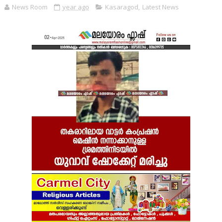
News Room
year ago
Kasaragod
,
Latest News