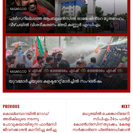
KASARGOD
ഫ്രീസറില്ലാത്ത ആംബുലൻസിൽ രാജേഷിൻ്റെ മൃതദേഹം;
വീഴ്ചയിൽ വിശദീകരണം തേടി കണ്ണൂർ എഡിഎം
KASARGOD
യുവമോര്‍ച്ചയുടെ കളക്ടറേറ്റ് മാര്‍ച്ചില്‍ സംഘര്‍ഷം
PREVIOUS
NEXT
കൊല്ലമ്പാറയിൽ റോഡ്
മധുരയിൽ ചെങ്കൊടിയേറി;
അരികിലൂടെ നടന്നു
സിപിഎം 24ാം പാർട്ടി
പോവുകയായിരുന്ന ഫാർമസി
കോൺഗ്രസിന് തുടക്കം, 'കേരള
ജീവനക്കാരൻ കാറിടിച്ചു മരിച്ചു
സർക്കാരിനെ പ്രതിരോധിക്കാൻ