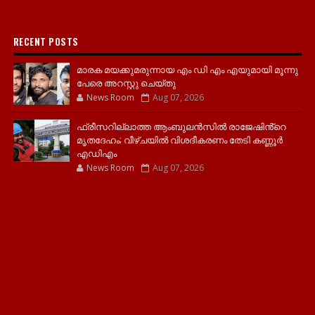
RECENT POSTS
മാരക മയക്കുമരുന്നായ എം ഡി എം എയുമായി മൂന്നു
പേരെ അറസ്റ്റു ചെയ്തു
News Room
Aug 07, 2026
ഫ്രീസറില്ലാത്ത ആംബുലൻസിൽ രാജേഷിൻ്റെ
മൃതദേഹം; വീഴ്ചയിൽ വിശദീകരണം തേടി കണ്ണൂർ
എഡിഎം
News Room
Aug 07, 2026