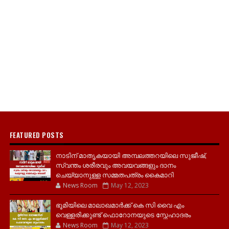
FEATURED POSTS
നാടിന് മാതൃകയായി അമ്പലത്തറയിലെ സുജീഷ്,
സ്വന്തം ശരീരവും അവയവങ്ങളും ദാനം
ചെയ്യാനുള്ള സമ്മതപത്രം കൈമാറി
News Room
May 12, 2023
ഭൂമിയിലെ മാലാഖമാർക്ക് കെ സി വൈ എം
വെള്ളരിക്കുണ്ട് ഫൊറോനയുടെ സ്നേഹാദരം
News Room
May 12, 2023