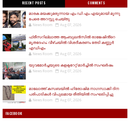
RECENT POSTS
COMMENTS
മാരക മയക്കുമരുന്നായ എം ഡി എം എയുമായി മൂന്നു
പേരെ അറസ്റ്റു ചെയ്തു
News Room
Aug 07, 2026
ഫ്രീസറില്ലാത്ത ആംബുലൻസിൽ രാജേഷിൻ്റെ
മൃതദേഹം; വീഴ്ചയിൽ വിശദീകരണം തേടി കണ്ണൂർ
എഡിഎം
News Room
Aug 07, 2026
യുവമോര്‍ച്ചയുടെ കളക്ടറേറ്റ് മാര്‍ച്ചില്‍ സംഘര്‍ഷം
News Room
Aug 07, 2026
മാലോത്ത് കസബയിൽ ഹിരോഷിമ നാഗസാക്കി ദിന
പരിപാടികൾ വിപുലമായ രീതിയിൽ സംഘടിപ്പിച്ചു
News Room
Aug 07, 2026
FACEBOOK