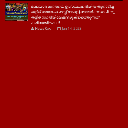
മലയോര ജനതയെ ഉത്സവലഹരിയിൽ ആറാടിച്ച
തളിര് മാലോം ഫെസ്റ്റ് നാളെ (ഞായർ) സമാപിക്കും..
തളിര് നഗരിയിലേക്ക് ഒഴുകിയെത്തുന്നത്
പതിനായിരങ്ങൾ
News Room
Jan 14, 2023