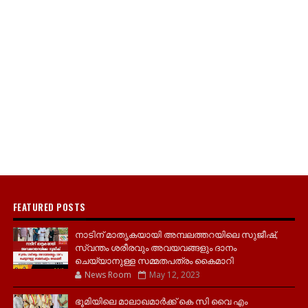
FEATURED POSTS
നാടിന് മാതൃകയായി അമ്പലത്തറയിലെ സുജീഷ്,
സ്വന്തം ശരീരവും അവയവങ്ങളും ദാനം
ചെയ്യാനുള്ള സമ്മതപത്രം കൈമാറി
News Room
May 12, 2023
ഭൂമിയിലെ മാലാഖമാർക്ക് കെ സി വൈ എം