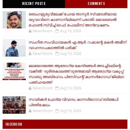
RECENT POSTS
COMMENTS
ബെംഗളൂരുവിലേക്ക് പോയ താനൂര്‍ സ്വദേശിയായ
യുവാവിനെ കാണാനില്ലെന്ന് പരാതി; മൊബൈല്‍
ഫോണ്‍ സ്വിച്ച് ഓഫ്; പൊലീസ് അന്വേഷണം
News Room
Aug 10, 2026
സംഗീത സംവിധായകൻ എ.ആർ. റഹ്മാന്റെ മകൻ അമീന്
വാഹനാപകടത്തിൽ പരിക്ക്
News Room
Aug 10, 2026
മലയോരത്തെ ആരോഗ്യ കേന്ദ്രങ്ങൾ അടച്ചിടലിന്റെ
വക്കിൽ : ദുരിതകാലത്ത് ദുരന്തമായി ആരോഗ്യ വകുപ്പ്
സാബു അബ്രഹാം പ്രസിഡന്റ്‌ കാസർഗോഡ് ജില്ലാ
പഞ്ചായത്ത്
News Room
Aug 10, 2026
സവര്‍ക്കര്‍ ചോദ്യ വിവാദം; കാസര്‍ഗോഡ് ബിജെപി
പ്രതിഷേധം
News Room
Aug 10, 2026
FACEBOOK