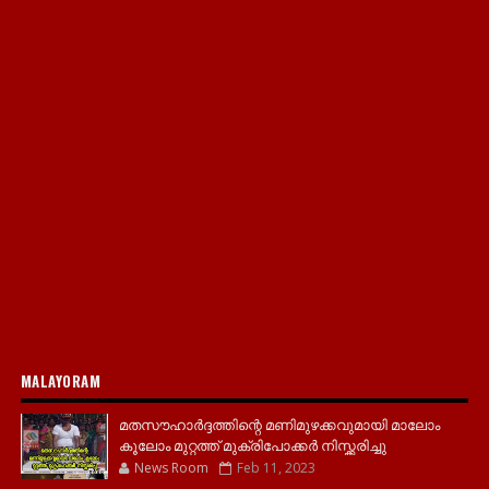
MALAYORAM
മതസൗഹാർദ്ദത്തിന്റെ മണിമുഴക്കവുമായി മാലോം
കൂലോം മുറ്റത്ത് മുക്രിപോക്കർ നിസ്ക്കരിച്ചു
News Room
Feb 11, 2023