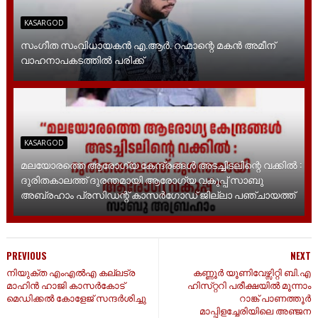
KASARGOD
സംഗീത സംവിധായകൻ എ.ആർ. റഹ്മാന്റെ മകൻ അമീന്
വാഹനാപകടത്തിൽ പരിക്ക്
KASARGOD
മലയോരത്തെ ആരോഗ്യ കേന്ദ്രങ്ങൾ അടച്ചിടലിന്റെ വക്കിൽ :
ദുരിതകാലത്ത് ദുരന്തമായി ആരോഗ്യ വകുപ്പ് സാബു
അബ്രഹാം പ്രസിഡന്റ്‌ കാസർഗോഡ് ജില്ലാ പഞ്ചായത്ത്
PREVIOUS
NEXT
നിയുക്ത എംഎല്‍എ കല്ലട്ര
കണ്ണൂർ യൂണിവേഴ്സിറ്റി ബി.എ
മാഹിന്‍ ഹാജി കാസര്‍കോട്
ഹിസ്‌റ്ററി പരീക്ഷയിൽ മൂന്നാം
മെഡിക്കല്‍ കോളേജ് സന്ദര്‍ശിച്ചു
റാങ്ക് പാണത്തൂർ
മാപ്പിളച്ചേരിയിലെ അഞ്ജന