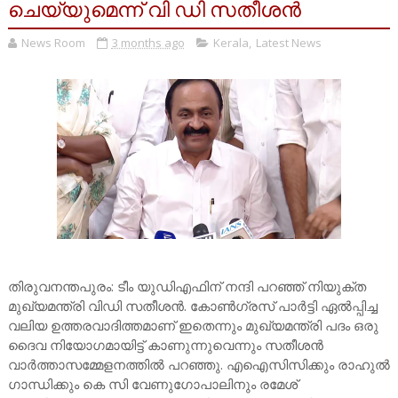
ചെയ്യുമെന്ന് വി ഡി സതീശന്‍
News Room
3 months ago
Kerala
,
Latest News
തിരുവനന്തപുരം: ടീം യുഡിഎഫിന് നന്ദി പറഞ്ഞ് നിയുക്ത
മുഖ്യമന്ത്രി വിഡി സതീശൻ. കോൺഗ്രസ് പാര്‍ട്ടി ഏൽപ്പിച്ച
വലിയ ഉത്തരവാദിത്തമാണ് ഇതെന്നും മുഖ്യമന്ത്രി പദം ഒരു
ദൈവ നിയോഗമായിട്ട് കാണുന്നുവെന്നും സതീശന്‍
വാര്‍ത്താസമ്മേളനത്തില്‍ പറഞ്ഞു. എഐസിസിക്കും രാഹുല്‍
ഗാന്ധിക്കും കെ സി വേണുഗോപാലിനും രമേശ്