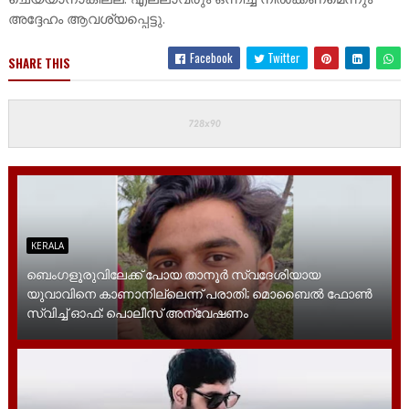
അദ്ദേഹം ആവശ്യപ്പെട്ടു.
Facebook
Twitter
SHARE THIS
KERALA
ബെംഗളൂരുവിലേക്ക് പോയ താനൂര്‍ സ്വദേശിയായ
യുവാവിനെ കാണാനില്ലെന്ന് പരാതി; മൊബൈല്‍ ഫോണ്‍
സ്വിച്ച് ഓഫ്; പൊലീസ് അന്വേഷണം