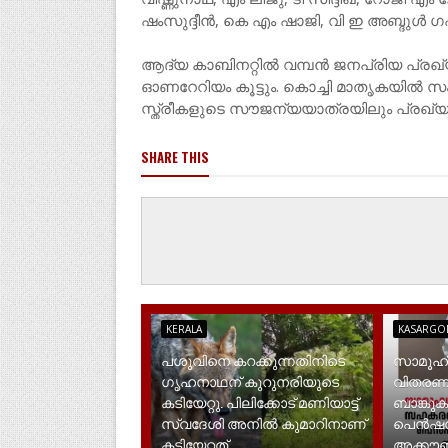
ഷംസുദ്ദീൻ, കെ എം ഷാജി, വി ഇ അബ്ദുൾ
ആദ്യ കാബിനറ്റിൽ വമ്പൻ ജനപ്രിയ പ്ര
ഓണറേറിയം കൂട്ടും. കൊച്ചി മാതൃകയിൽ 
സ്ത്രീകളുടെ സൗജന്യയാത്രയിലും പ്രഖ്യാ
SHARE THIS
KERALA
KASARGO
പശുവിനെ കറക്കുന്നതിനിടെ
സാമൂ​
ഗൃഹനാഥന് കുറുനരിയുടെ
വിതര
കടിയേറ്റു. പിലിക്കോട് മണിയാട്ട്
ബാങ്കുക
സ്വദേശി അനിൽ കുമാറിനാണ്
പെൻഷൻ 
കടിയേറ്റത്
അക്കൗണ്