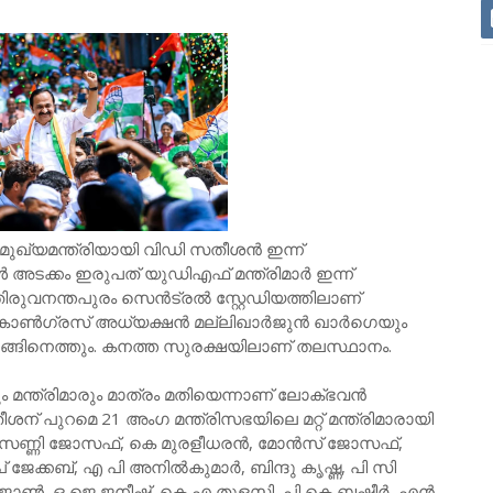
ം മുഖ്യമന്ത്രിയായി വിഡി സതീശൻ ഇന്ന്
അടക്കം ഇരുപത് യുഡിഎഫ് മന്ത്രിമാർ ഇന്ന്
ിരുവനന്തപുരം സെൻട്രൽ സ്റ്റേഡിയത്തിലാണ്
 കോൺ​ഗ്രസ് അധ്യക്ഷൻ മല്ലിഖാർജുൻ ഖാർ​ഗെയും
ചടങ്ങിനെത്തും. കനത്ത സുരക്ഷയിലാണ് തലസ്ഥാനം.
ം മന്ത്രിമാരും മാത്രം മതിയെന്നാണ് ലോക്ഭവൻ
സതീശന് പുറമെ 21 അംഗ മന്ത്രിസഭയിലെ മറ്റ് മന്ത്രിമാരായി
ത്തല, സണ്ണി ജോസഫ്, കെ മുരളീധരൻ, മോൻസ് ജോസഫ്,
്കബ്, എ പി അനിൽകുമാർ, ബിന്ദു കൃഷ്ണ, പി സി
ി എം ജോൺ, ഒ ജെ ജനീഷ്, കെ എ തുളസി, പി കെ ബഷീർ, എൻ