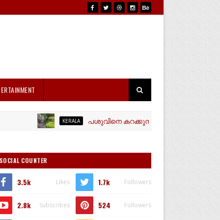
TERTAINMENT
പശുവിനെ കറക്കുന്നതിനിടെ ഗൃഹനാഥന് കുറുനരിയു
KERALA
SOCIAL COUNTER
3.5k
1.7k
Likes
Followers
2.8k
524
Subscribes
Followers