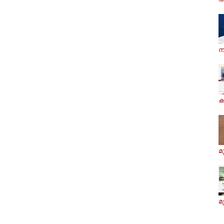
ന
ക
മ
മ