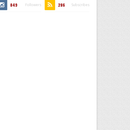
849
286
Followers
Subscribes