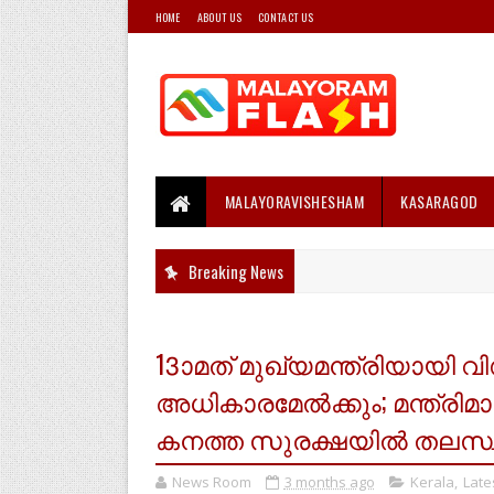
HOME
ABOUT US
CONTACT US
MALAYORAVISHESHAM
KASARAGOD
Breaking News
13ാമത് മുഖ്യമന്ത്രിയായി 
അധികാരമേൽക്കും; മന്ത്രി
കനത്ത സുരക്ഷയിൽ തലസ്
News Room
3 months ago
Kerala
,
Late