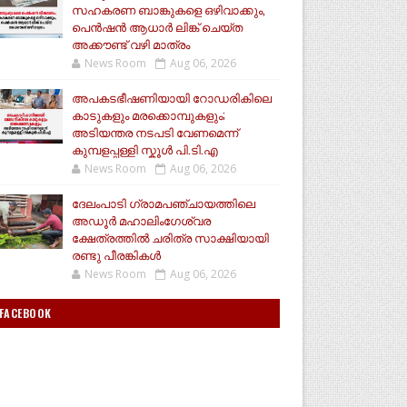
സഹകരണ ബാങ്കുകളെ ഒഴിവാക്കും,
പെൻഷൻ ആധാർ‌ ലിങ്ക് ചെയ്ത
അക്കൗണ്ട് വഴി മാത്രം
News Room
Aug 06, 2026
അപകടഭീഷണിയായി റോഡരികിലെ
കാടുകളും മരക്കൊമ്പുകളും;
അടിയന്തര നടപടി വേണമെന്ന്
കുമ്പളപ്പള്ളി സ്കൂൾ പി.ടി.എ
News Room
Aug 06, 2026
ദേലംപാടി ഗ്രാമപഞ്ചായത്തിലെ
അഡൂർ മഹാലിംഗേശ്വര
ക്ഷേത്രത്തിൽ ചരിത്ര സാക്ഷിയായി
രണ്ടു പീരങ്കികൾ
News Room
Aug 06, 2026
FACEBOOK