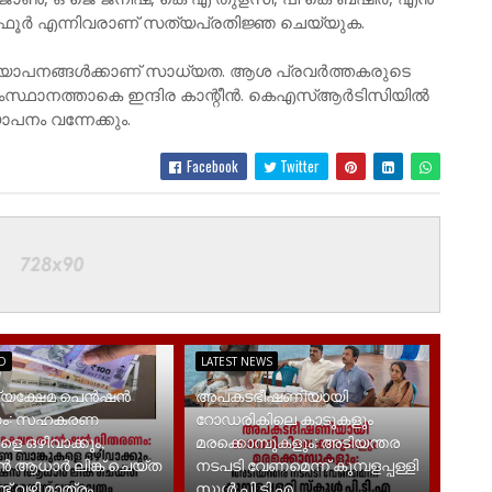
 ഗഫൂർ എന്നിവരാണ് സത്യപ്രതിജ്ഞ ചെയ്യുക.
ഖ്യാപനങ്ങൾക്കാണ് സാധ്യത. ആശ പ്രവർത്തകരുടെ
സംസ്ഥാനത്താകെ ഇന്ദിര കാന്റീൻ. കെഎസ്ആർടിസിയിൽ
പനം വന്നേക്കും.
Facebook
Twitter
D
LATEST NEWS
ഹ്യക്ഷേമ പെൻഷൻ
അപകടഭീഷണിയായി
ണം: സഹകരണ
റോഡരികിലെ കാടുകളും
ളെ ഒഴിവാക്കും,
മരക്കൊമ്പുകളും; അടിയന്തര
ആധാർ‌ ലിങ്ക് ചെയ്ത
നടപടി വേണമെന്ന് കുമ്പളപ്പള്ളി
ട് വഴി മാത്രം
സ്കൂൾ പി.ടി.എ