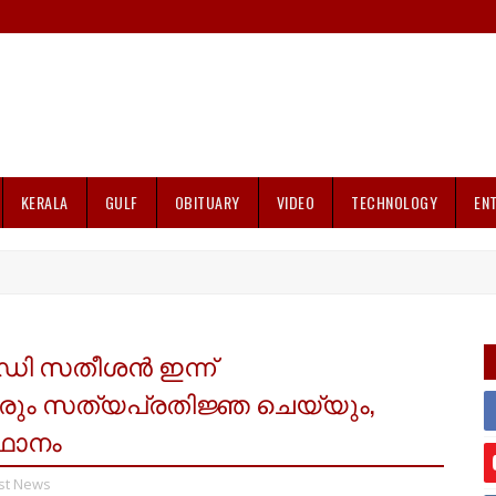
KERALA
GULF
OBITUARY
VIDEO
TECHNOLOGY
EN
വിഡി സതീശൻ ഇന്ന്
മാരും സത്യപ്രതിജ്ഞ ചെയ്യും,
ഥാനം
st News