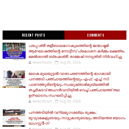
RECENT POSTS
COMMENTS
പരപ്പ ശ്രീ തളീബാലഗോകുലത്തിന്റെ ജന്മാഷ്ടമി
ആഘോഷത്തിന്റെ നോട്ടീസ് പ്രകാശന കർമ്മം ക്ഷേത്രം
മേൽശാന്തി ബ്രഹ്മശ്രീ: രാജേഷ് നമ്പൂതിരി നിർവഹിച്ചു
News Room
Aug 05, 2026
ലോക മുലയൂട്ടൽ വാരാചരണത്തിന്റെ ഭാഗമായി
പനത്തടി പഞ്ചായത്തിന്റെയും എഫ്. എച്ച്. സി
പാണത്തൂരിന്റെയും സംയുക്താഭിമുഖ്യത്തിൽ
തച്ചർകടവ് അംഗൻവാടിയിൽ വെച്ച് പഞ്ചായത്ത് തല
ഉദ്ഘാടനം സംഘടിപ്പിച്ചു.
News Room
Aug 05, 2026
പനത്തടിയിൽ വന്യമൃഗശല്യം രൂക്ഷം ;
ഭൂവുടമകളുടെയും നാട്ടുകാരുടെയും അടിയന്തര യോഗം
ഓഗസ്റ്റ് 8-ന്