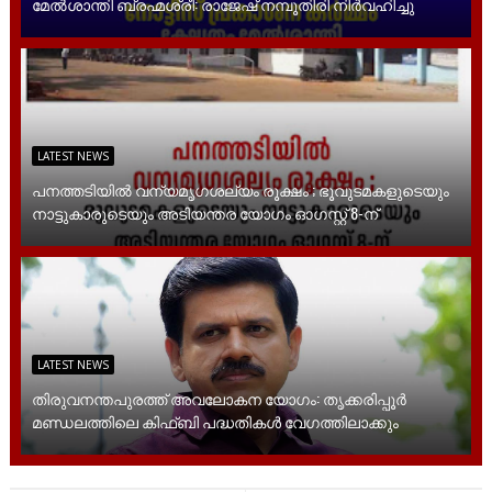
മേൽശാന്തി ബ്രഹ്മശ്രീ: രാജേഷ് നമ്പൂതിരി നിർവഹിച്ചു
LATEST NEWS
പനത്തടിയിൽ വന്യമൃഗശല്യം രൂക്ഷം ; ഭൂവുടമകളുടെയും
നാട്ടുകാരുടെയും അടിയന്തര യോഗം ഓഗസ്റ്റ് 8-ന്
LATEST NEWS
തിരുവനന്തപുരത്ത് അവലോകന യോഗം: തൃക്കരിപ്പൂർ
മണ്ഡലത്തിലെ കിഫ്ബി പദ്ധതികൾ വേഗത്തിലാക്കും