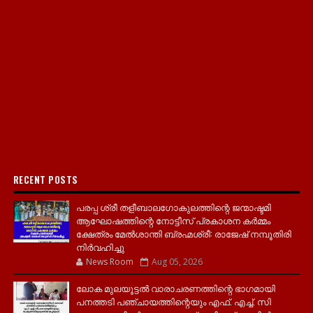
RECENT POSTS
പരപ്പ ശ്രീ തളീബാലഗോകുലത്തിന്റെ ജന്മാഷ്ടമി
ആഘോഷത്തിന്റെ നോട്ടീസ് പ്രകാശന കർമ്മം
ക്ഷേത്രം മേൽശാന്തി ബ്രഹ്മശ്രീ: രാജേഷ് നമ്പൂതിരി
നിർവഹിച്ചു
News Room
Aug 05, 2026
ലോക മുലയൂട്ടൽ വാരാചരണത്തിന്റെ ഭാഗമായി
പനത്തടി പഞ്ചായത്തിന്റെയും എഫ്. എച്ച്. സി