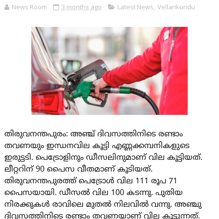
News Room
3 months ago
Latest News
,
Vellarikundu
തിരുവനന്തപുരം: അഞ്ച് ദിവസത്തിനിടെ രണ്ടാം
തവണയും ഇന്ധനവില കൂട്ടി എണ്ണക്കമ്പനികളുടെ
ഇരുട്ടടി. പെട്രോളിനും ഡീസലിനുമാണ് വില കൂട്ടിയത്.
ലീറ്ററിന് 90 പൈസ വീതമാണ് കൂടിയത്.
തിരുവനന്തപുരത്ത് പെട്രോൾ വില 111 രൂപ 71
പൈസയായി. ഡീസൽ വില 100 കടന്നു. പുതിയ
നിരക്കുകൾ രാവിലെ മുതൽ നിലവിൽ വന്നു. അഞ്ചു
ദിവസത്തിനിടെ രണ്ടാം തവണയാണ് വില കൂട്ടുന്നത്.