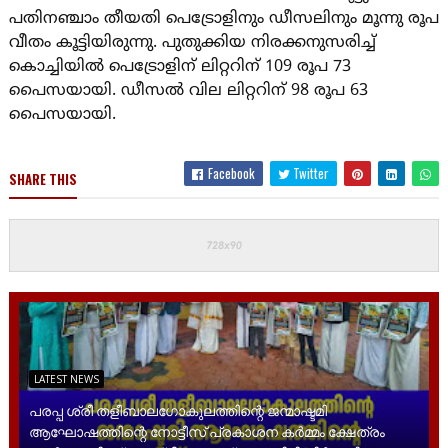
പതിനഞ്ചാം തീയതി പെട്രോളിനും ഡീസലിനും മൂന്നു രൂപ
വീതം കൂട്ടിയിരുന്നു. പുതുക്കിയ നിരക്കനുസരിച്ച്
കൊച്ചിയിൽ പെട്രോളിന് ലിറ്ററിന് 109 രൂപ 73
പൈസയായി. ഡീസൽ വില ലിറ്ററിന് 98 രൂപ 63
പൈസയായി.
Facebook
Twitter
SHARE THIS
LATEST NEWS
പരപ്പ ശ്രീ തളീബാലഗോകുലത്തിന്റെ ജന്മാഷ്ടമി
ആഘോഷത്തിന്റെ നോട്ടീസ് പ്രകാശന കർമ്മം ക്ഷേത്രം