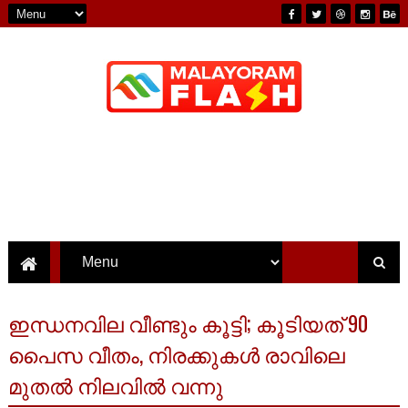
ഇന്ധനവില വീണ്ടും കൂട്ടി; കൂടിയത് 90
പൈസ വീതം, നിരക്കുകൾ രാവിലെ
മുതൽ നിലവിൽ വന്നു