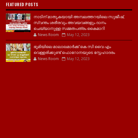
FEATURED POSTS
നാടിന് മാതൃകയായി അമ്പലത്തറയിലെ സുജീഷ്,
സ്വന്തം ശരീരവും അവയവങ്ങളും ദാനം
ചെയ്യാനുള്ള സമ്മതപത്രം കൈമാറി
News Room
May 12, 2023
ഭൂമിയിലെ മാലാഖമാർക്ക് കെ സി വൈ എം
വെള്ളരിക്കുണ്ട് ഫൊറോനയുടെ സ്നേഹാദരം
News Room
May 12, 2023