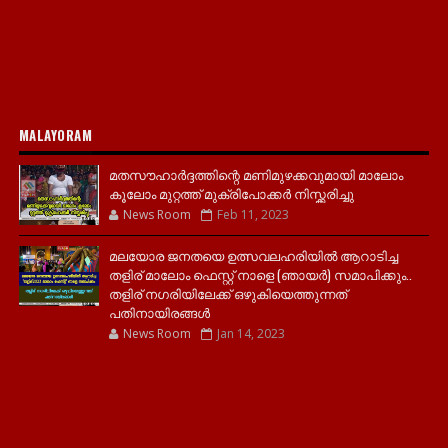
MALAYORAM
മതസൗഹാർദ്ദത്തിന്റെ മണിമുഴക്കവുമായി മാലോം
കൂലോം മുറ്റത്ത് മുക്രിപോക്കർ നിസ്ക്കരിച്ചു
News Room
Feb 11, 2023
മലയോര ജനതയെ ഉത്സവലഹരിയിൽ ആറാടിച്ച
തളിര് മാലോം ഫെസ്റ്റ് നാളെ (ഞായർ) സമാപിക്കും..
തളിര് നഗരിയിലേക്ക് ഒഴുകിയെത്തുന്നത്
പതിനായിരങ്ങൾ
News Room
Jan 14, 2023