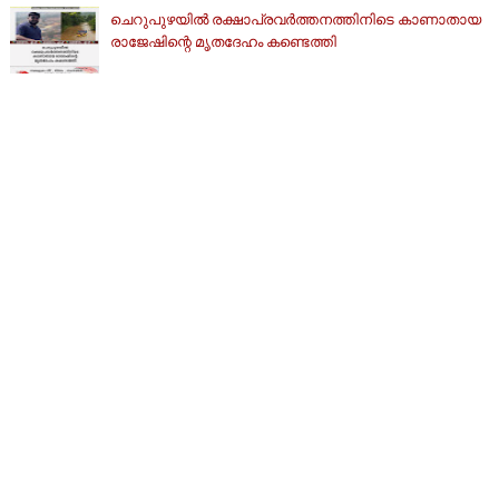
ചെറുപുഴയിൽ രക്ഷാപ്രവർത്തനത്തിനിടെ കാണാതായ
രാജേഷിന്റെ മൃതദേഹം കണ്ടെത്തി