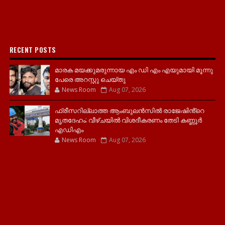
RECENT POSTS
മാരക മയക്കുമരുന്നായ എം ഡി എം എയുമായി മൂന്നു
പേരെ അറസ്റ്റു ചെയ്തു
News Room
Aug 07, 2026
ഫ്രീസറില്ലാത്ത ആംബുലൻസിൽ രാജേഷിൻ്റെ
മൃതദേഹം; വീഴ്ചയിൽ വിശദീകരണം തേടി കണ്ണൂർ
എഡിഎം
News Room
Aug 07, 2026