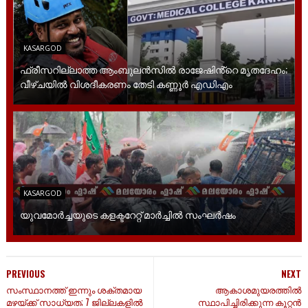
KASARGOD
ഫ്രീസറില്ലാത്ത ആംബുലൻസിൽ രാജേഷിൻ്റെ മൃതദേഹം;
വീഴ്ചയിൽ വിശദീകരണം തേടി കണ്ണൂർ എഡിഎം
KASARGOD
യുവമോര്‍ച്ചയുടെ കളക്ടറേറ്റ് മാര്‍ച്ചില്‍ സംഘര്‍ഷം
PREVIOUS
NEXT
സംസ്ഥാനത്ത് ഇന്നും ശക്തമായ
ആകാശമുയരത്തിൽ
മഴയ്ക്ക് സാധ്യത; 7 ജില്ലകളിൽ
സ്ഥാപിച്ചിരിക്കുന്ന കൂറ്റൻ