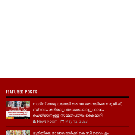
FEATURED POSTS
നാടിന് മാതൃകയായി അമ്പലത്തറയിലെ സുജീഷ്,
സ്വന്തം ശരീരവും അവയവങ്ങളും ദാനം
ചെയ്യാനുള്ള സമ്മതപത്രം കൈമാറി
News Room
May 12, 2023
ഭൂമിയിലെ മാലാഖമാർക്ക് കെ സി വൈ എം