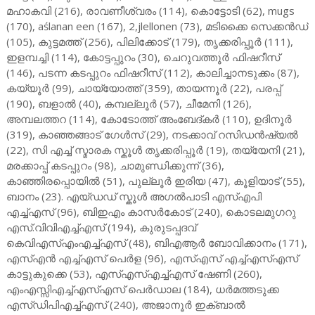
മഹാകവി (216), രാവണീശ്വരം (114), കൊട്ടോടി (62), mugs
(170), aślanan een (167), 2,jlellonen (73), മടിക്കൈ സെക്കൻഡ്
(105), കുട്ടമത്ത് (256), പിലിക്കോട് (179), തൃക്കരിപ്പൂർ (111),
ഇളമ്പച്ചി (114), കോട്ടപ്പുറം (30), ചെറുവത്തൂർ ഫിഷറീസ്
(146), പടന്ന കടപ്പുറം ഫിഷറീസ് (112), കാലിച്ചാനടുക്കം (87),
കയ്യൂർ (99), ചായ്യോത്ത് (359), തായന്നൂർ (22), പരപ്പ്
(190), ബളാൽ (40), കമ്പല്ലൂർ (57), ചീമേനി (126),
അമ്പലത്തറ (114), കോടോത്ത് അംബേദ്കർ (110), ഉദിനൂർ
(319), കാഞ്ഞങ്ങാട് ഗേൾസ് (29), നടക്കാവ് റസിഡൻഷ്യൽ
(22), സി എച്ച് സ്മാരക സ്കൂൾ തൃക്കരിപ്പൂർ (19), തയ്യേനി (21),
മരക്കാപ്പ് കടപ്പുറം (98), ചാമുണ്ഡിക്കുന്ന് (36),
കാഞ്ഞിരപ്പൊയിൽ (51), പുല്ലൂർ ഇരിയ (47), കൂളിയാട് (55),
ബാനം (23). എയ്ഡഡ് സ്കൂൾ അഗൽപാടി എസ്എപി
എച്ച്എസ് (96), ബിഇഎം കാസർകോട് (240), കൊടലമുഗറു
എസ്.വിവിഎച്ച്എസ് (194), കുരുടപ്പദവ്
കെവിഎസ്എംഎച്ച്എസ് (48), ബിഎആർ ബോവിക്കാനം (171),
എസ്എൻ എച്ച്എസ് പെർള (96), എസ്എസ് എച്ച്എസ്എസ്
കാട്ടുകുക്കെ (53), എസ്എസ്എച്ച്എസ് ഷേണി (260),
എംഎസ്സിഎച്ച്എസ്എസ് പെർഡാല (184), ധർമത്തടുക്ക
എസ്ഡിപിഎച്ച്എസ് (240), അജാനൂർ ഇക്ബാൽ