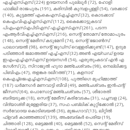
എച്ച്എസ്എസ് (224) ഉദയനഗർ പുല്ലൂർ (72), ഹോളി
ഫാമിലി രാജപുരം (191), കരിമ്പിൽ കുമ്പളപ്പള്ളി (54), വരക്കാട്
(140), കുട്ടമത്ത് എംകെഎസ്എച്ച്എസ് (32), കൊടക്കാട്
കെഎംവിഎച്ച്എസ്എസ് (112), കൈക്കോട്ടുകടവ്
പിഎംഎസ്എപിടിഎസ് എച്ച്എസ്എസ് (261), പടന്ന
എംആർവിഎച്ച്എസ്എസ് (216), സെന്റ് തോമസ് തോമാപുരം
(148), സെന്റ് മേരീസ് കടുമേനി (74), സെന്റ് ജോൺസ്
പാലാവയൽ (98), സെന്റ് ജൂഡ്സ് വെള്ളരിക്കുണ്ട് (147), ഉദുമ
പടിഞ്ഞാർ ജമാഅത്ത് എച്ച്.എസ് (32).അൺ എയ്ഡഡ് ഉദയ
ഇഎംഎച്ച്എസ്എസ് ഉദയനഗർ (54), എരുതുംകടവ് എൻ എ
ഗേൾസ് (2), സിറാജുൽ ഹുദാ മഞ്ചേശ്വരം (98), നെല്ലിക്കട്ട
പിബിഎം (47), തളങ്കര ദഖീറത്ത് (71), കളനാട്
കെഎച്ച്ജെഎച്ച്എസ്എസ് (108), പുത്തിഗെ മുഹിമ്മാത്ത്
(187) ധർമനഗർ മണവാട്ടി ബീവി (49), മഞ്ചേശ്വരം ഇൻഫന്റ്
ജീസസ് (64), പൊസോട്ട് മഞ്ചേശ്വരം (57), ശീഭാരതി
ബദിയടുക്ക (18), സെന്റ് മേരീസ് കരിവേടകം (31), പച്ചമ്പള (24),
വിദ്യാശ്രീ മുള്ളേരിയ (37), സഫ പബ്ലിക് കുറ്റിക്കോൽ (27),
സർവോദയ കൊടിബയൽ (36), മുജംഗാവ് (13), ലിറ്റിൽ
ഫ്ളവർ കാഞ്ഞങ്ങാട് (139), അംബേദ്കർ പെരിയ (19),
ചിത്താരി (128), മെട്ടമ്മൽ (40), മെട്ടമ്മൽ (52), സെന്റ് മേരീസ്
ചിറ്റാരിക്കാൽ (47), ഐഇഎം പള്ളിക്കര (40), ആയുഇ