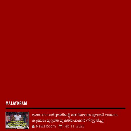
MALAYORAM
മതസൗഹാർദ്ദത്തിന്റെ മണിമുഴക്കവുമായി മാലോം
കൂലോം മുറ്റത്ത് മുക്രിപോക്കർ നിസ്ക്കരിച്ചു
News Room
Feb 11, 2023