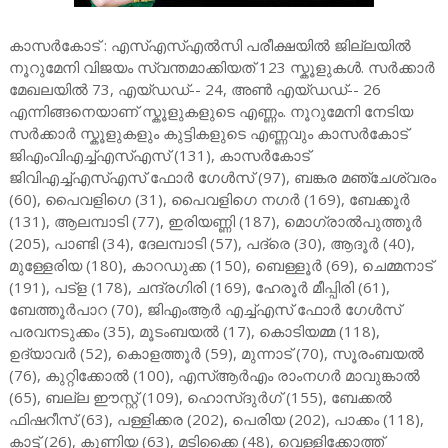
കാസർകോട് : എസ്എസ്എൽസി പരീക്ഷയിൽ ജില്ലയിൽ
നൂറുമേനി വിജയം സ്വന്തമാക്കിയത് 123 സ്കൂളുകൾ. സർക്കാർ
മേഖലയിൽ 73, എയ്ഡഡ്-- 24, അൺ എയ്ഡഡ്-- 26
എന്നിങ്ങനെയാണ് സ്കൂളുകളുടെ എണ്ണം. നൂറുമേനി നേടിയ
സർക്കാർ സ്കൂളുകളും കുട്ടികളുടെ എണ്ണവും കാസർകോട്
ജിഎംവിഎച്ച്എസ്എസ് (131), കാസർകോട്
ജിവിഎച്ച്എസ്എസ് ഫോർ ഗേൾസ് (97), ബങ്കര മഞ്ചേശ്വരം
(60), പൈവളിഗെ (31), പൈവളിഗെ നഗർ (169), ബേക്കൂർ
(131), ആലമ്പാടി (77), ഇരിയണ്ണി (187), മൊഗ്രാൽപുത്തൂർ
(205), പാണ്ടി (34), ദേലമ്പാടി (57), പദ്രെ (30), ആദൂർ (40),
മുള്ളേരിയ (180), കാറഡുക്ക (150), ബെള്ളൂർ (69), ചെമ്മനാട്
(191), പട്ള (178), ചന്ദ്രഗിരി (169), ഹേരൂർ മീപ്പിരി (61),
ബേത്തൂർപാറ (70), ജിഎംആർ എച്ച്എസ് ഫോർ ഗേൾസ്
പരവനടുക്കം (35), മൂടംബയൽ (17), കൊടിയമ്മ (118),
ഉദ്യാവർ (52), കൊളത്തൂർ (59), മുന്നാട് (70), സൂരംബയൽ
(76), കുറ്റിക്കോൽ (100), എസ്ആർഎം രാംനഗർ മാവുങ്കാൽ
(65), ബല്ല ഈസ്റ്റ് (109), ഹൊസ്ദുർഗ് (155), ബേക്കൽ
ഫിഷറീസ് (63), പള്ളിക്കര (202), പെരിയ (202), പാക്കം (118),
കാട്ട് (26), കുണിയ (63), മടിക്കൈ (48), വെള്ളിക്കോത്ത്