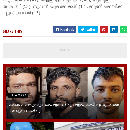
തുരുത്തി (53), നൂറുൽ ഹുദ ബേക്കൽ (17), ബൂൺ പബ്ലിക്
സ്കൂൾ കള്ളാർ (13).
Facebook
Twitter
SHARE THIS
KASARGOD
മാരക മയക്കുമരുന്നായ എം ഡി എം എയുമായി മൂന്നു പേരെ
അറസ്റ്റു ചെയ്തു