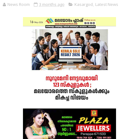
News Room
3 months ago
Kasargod
,
Latest News