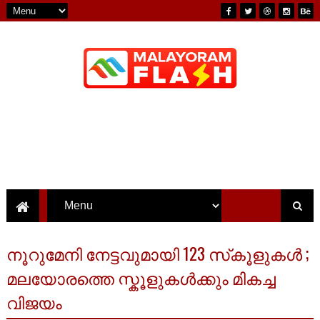
നൂറുമേനി നേട്ടവുമായി 123 സ്‌കൂളുകൾ ;
മലയോരത്തെ സ്കൂളുകൾക്കും മികച്ച
വിജയം