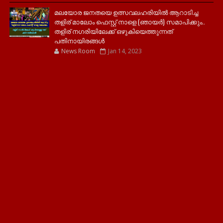
മലയോര ജനതയെ ഉത്സവലഹരിയിൽ ആറാടിച്ച
തളിര് മാലോം ഫെസ്റ്റ് നാളെ (ഞായർ) സമാപിക്കും..
തളിര് നഗരിയിലേക്ക് ഒഴുകിയെത്തുന്നത്
പതിനായിരങ്ങൾ
News Room
Jan 14, 2023