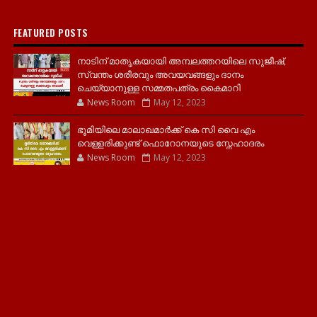
FEATURED POSTS
നാടിന് മാതൃകയായി അമ്പലത്തറയിലെ സുജീഷ്,
സ്വന്തം ശരീരവും അവയവങ്ങളും ദാനം
ചെയ്യാനുള്ള സമ്മതപത്രം കൈമാറി
News Room
May 12, 2023
ഭൂമിയിലെ മാലാഖമാർക്ക് കെ സി വൈ എം
വെള്ളരിക്കുണ്ട് ഫൊറോനയുടെ സ്നേഹാദരം
News Room
May 12, 2023