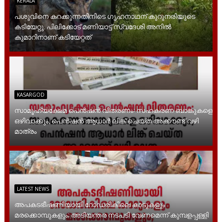
KERALA
പശുവിനെ കറക്കുന്നതിനിടെ ഗൃഹനാഥന് കുറുനരിയുടെ
കടിയേറ്റു. പിലിക്കോട് മണിയാട്ട് സ്വദേശി അനിൽ
കുമാറിനാണ് കടിയേറ്റത്
KASARGOD
സാമൂ​ഹ്യക്ഷേമ പെൻഷൻ വിതരണം: സഹകരണ ബാങ്കുകളെ
ഒഴിവാക്കും, പെൻഷൻ ആധാർ‌ ലിങ്ക് ചെയ്ത അക്കൗണ്ട് വഴി
മാത്രം
LATEST NEWS
അപകടഭീഷണിയായി റോഡരികിലെ കാടുകളും
മരക്കൊമ്പുകളും; അടിയന്തര നടപടി വേണമെന്ന് കുമ്പളപ്പള്ളി