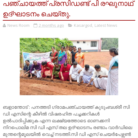
പഞ്ചായത്ത്‌ പ്രസിഡണ്ട് പി രഘുനാഥ്‌
ഉദ്ഘാടനം ചെയ്തു.
News Room
2 months ago
Kasargod
,
Latest News
ബളാന്തോട് : പനത്തടി ഗ്രാമപഞ്ചായത്ത് കുടുംബശ്രീ സി
ഡി എസിന്റെ കീഴിൽ വിഷരഹിത പച്ചക്കറികൾ
ഉൽപാദിപ്പിക്കുക എന്ന ലക്ഷ്യത്തോടെ ഓണക്കനി
നിറപൊലിമ സി ഡി എസ് തല ഉദ്ഘാടനം രണ്ടാം വാർഡിലെ
മുന്തന്റെമൂലയിൽ വെച്ച് നടത്തി.സി ഡി എസ് ചെയർപേഴ്സൺ