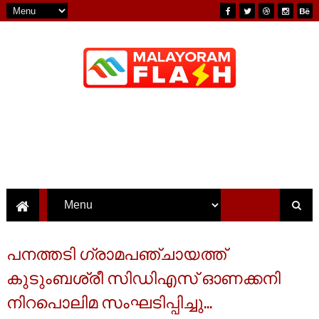
പനത്തടി ഗ്രാമപഞ്ചായത്ത്
കുടുംബശ്രീ സിഡിഎസ് ഓണക്കനി
നിറപൊലിമ സംഘടിപ്പിച്ചു...