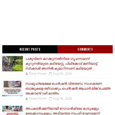
RECENT POSTS
COMMENTS
പശുവിനെ കറക്കുന്നതിനിടെ ഗൃഹനാഥന്
കുറുനരിയുടെ കടിയേറ്റു. പിലിക്കോട് മണിയാട്ട്
സ്വദേശി അനിൽ കുമാറിനാണ് കടിയേറ്റത്
News Room
Aug 06, 2026
സാമൂ​ഹ്യക്ഷേമ പെൻഷൻ വിതരണം: സഹകരണ
ബാങ്കുകളെ ഒഴിവാക്കും, പെൻഷൻ ആധാർ‌ ലിങ്ക് ചെയ്ത
അക്കൗണ്ട് വഴി മാത്രം
News Room
Aug 06, 2026
അപകടഭീഷണിയായി റോഡരികിലെ കാടുകളും
മരക്കൊമ്പുകളും; അടിയന്തര നടപടി വേണമെന്ന്