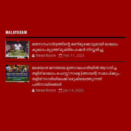
MALAYORAM
മതസൗഹാർദ്ദത്തിന്റെ മണിമുഴക്കവുമായി മാലോം
കൂലോം മുറ്റത്ത് മുക്രിപോക്കർ നിസ്ക്കരിച്ചു
News Room
Feb 11, 2023
മലയോര ജനതയെ ഉത്സവലഹരിയിൽ ആറാടിച്ച
തളിര് മാലോം ഫെസ്റ്റ് നാളെ (ഞായർ) സമാപിക്കും..
തളിര് നഗരിയിലേക്ക് ഒഴുകിയെത്തുന്നത്
പതിനായിരങ്ങൾ
News Room
Jan 14, 2023