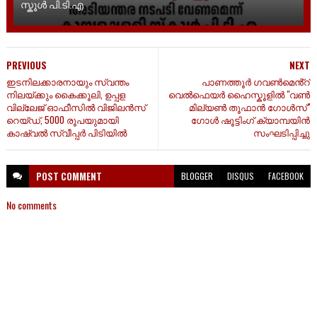
സ്കൂൾ പി.ടി.എ
PREVIOUS
NEXT
ഇടനിലക്കാരനായും സ്വന്തം
പാണത്തൂർ ഗവൺമെൻ്റ്
നിലയ്ക്കും കൈക്കൂലി, ഉപ്പള
വെൽഫെയർ ഹൈസ്കൂളിൽ "വൺ
വില്ലേജ് ഓഫീസിൽ വിജിലൻസ്
മില്യൺ തൂഫാൻ ഗോൾസ്"
റെയ്ഡ്, 5000 രൂപയുമായി
ഗോൾ ഷൂട്ടിംഗ് ക്യാമ്പയിൻ
കാഷ്വൽ സ്വീപ്പർ പിടിയിൽ
സംഘടിപ്പിച്ചു
POST
COMMENT
BLOGGER
DISQUS
FACEBOOK
No comments