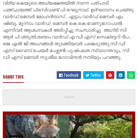
വിദ്യ കെയുടെ അധ്യക്ഷതയിൽ നടന്ന പരിപാടി
പഞ്ചായത്ത് പ്രസിഡണ്ട് പി രഘുനാഥ് ഉദ്ഘാടനം ചെയ്തു.
വാർഡ് മെമ്പർ മോഹൻദാസ് , എട്ടാം വാർഡ് മെമ്പർ എം
ഷിബു, മൂന്നാം വാർഡ് മെമ്പർ കെ കെ വേണുഗോപാൽ
എന്നിവർ ആശംസകൾ അർപ്പിച്ചു സംസാരിച്ചു അഗ്രി സി
ആർ പി ശ്രുതി,രണ്ടാം വാർഡ് എ ഡി എസ് സെക്രട്ടറി ദീപ ,
ജെ എൽ ജി അംഗങ്ങൾ തുടങ്ങിയവർ പങ്കെടുത്തു.സി ഡി
എസ് വൈസ് ചെയർ പേഴ്സൺ പുഷ്പലത സ്വാഗതവും, സി
ഡി എസ് മെമ്പർ സുശീല ഗോവിന്ദൻ നന്ദിയും പറഞ്ഞു.
Facebook
Twitter
SHARE THIS