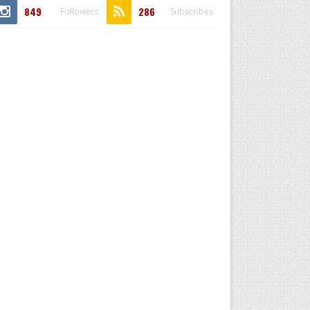
849
286
Followers
Subscribes