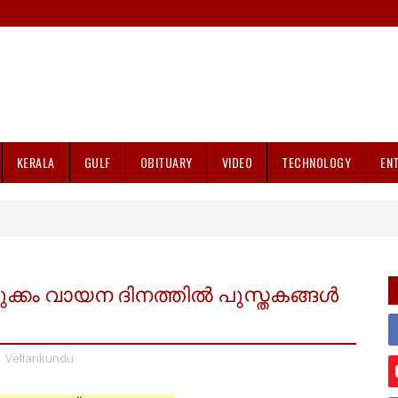
KERALA
GULF
OBITUARY
VIDEO
TECHNOLOGY
EN
ക്കം വായന ദിനത്തിൽ പുസ്തകങ്ങൾ
,
Vellarikundu