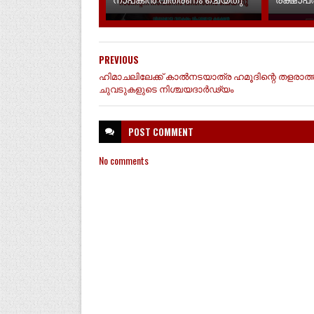
PREVIOUS
ഹിമാചലിലേക്ക് കാൽനടയാത്ര ഹമൂദിന്റെ തളരാത്
ചുവടുകളുടെ നിശ്ചയദാർഢ്യം
POST
COMMENT
No comments