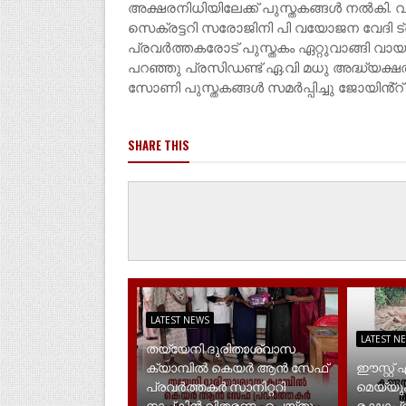
അക്ഷരനിധിയിലേക്ക് പുസ്തകങ്ങൾ നൽകി. 
സെക്രട്ടറി സരോജിനി പി വയോജന വേദി
പ്രവർത്തകരോട് പുസ്തകം ഏറ്റുവാങ്ങി വ
പറഞ്ഞു പ്രസിഡണ്ട് ഏ.വി മധു അദ്ധ്യക്
സോണി പുസ്തകങ്ങൾ സമർപ്പിച്ചു ജോയിൻ്റ്
SHARE THIS
LATEST NEWS
LATEST N
തയ്യേനി ദുരിതാശ്വാസ
ക്യാമ്പിൽ കെയർ ആൻ സേഫ്
ഈസ്റ്റ്
പ്രവർത്തകർ സാനിറ്ററി
മെയ്യും
നാപ്കിൻ വിതരണം ചെയ്തു
രക്ഷാപ