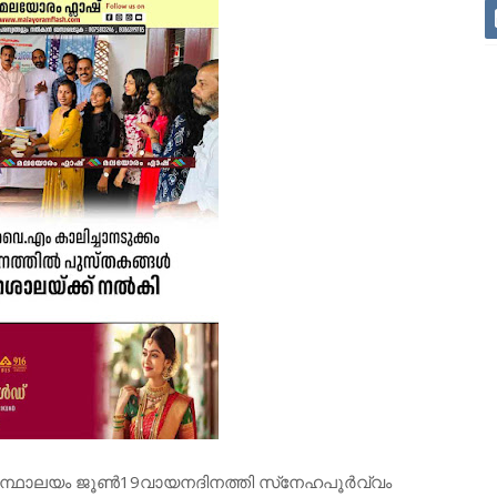
ന്ഥാലയം ജൂൺ19വായനദിനത്തി സ്‌നേഹപൂർവ്വം