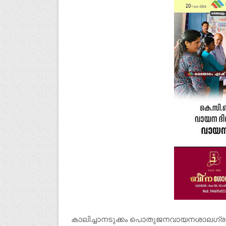
കാലിച്ചാനടുക്കം പൊതുജനവായനശാലഗ്ര