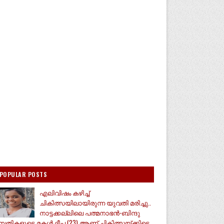
POPULAR POSTS
എലിവിഷം കഴിച്ച്
ചികിത്സയിലായിരുന്ന യുവതി മരിച്ചു..
നാട്ടക്കല്ലിലെ പത്മനാഭൻ-ബിന്ദു
മ്പതികളുടെ മകൾ ദീപ (23) ആണ് ചികിത്സയ്ക്കിടെ