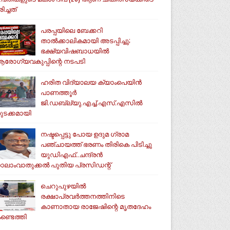
ിച്ചത്
പരപ്പയിലെ ബേക്കറി
താൽക്കാലികമായി അടപ്പിച്ചു;
ഭക്ഷ്യവിഷബാധയിൽ
രോഗ്യവകുപ്പിന്റെ നടപടി
ഹരിത വിദ്യാലയ ക്യാംപെയിൻ
പാണത്തൂർ
ജി.ഡബ്ല്യു.എച്ച്.എസ്.എസിൽ
ുടക്കമായി
നഷ്ടപ്പെട്ടു പോയ ഉദുമ ഗ്രാമ
പഞ്ചായത്ത് ഭരണം തിരികെ പിടിച്ചു
യുഡിഎഫ്..ചന്ദ്രൻ
ാലാംവാതുക്കൽ പുതിയ പ്രസിഡന്റ്
ചെറുപുഴയിൽ
രക്ഷാപ്രവർത്തനത്തിനിടെ
കാണാതായ രാജേഷിന്റെ മൃതദേഹം
ണ്ടെത്തി