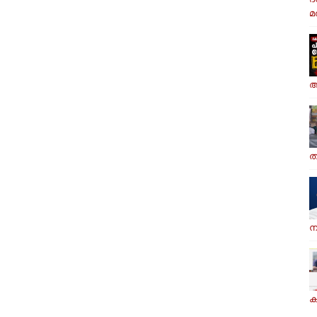
മര
ആ
ത
ന
ക