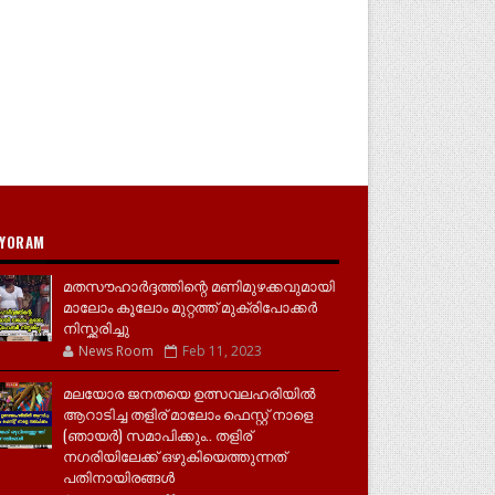
YORAM
മതസൗഹാർദ്ദത്തിന്റെ മണിമുഴക്കവുമായി
മാലോം കൂലോം മുറ്റത്ത് മുക്രിപോക്കർ
നിസ്ക്കരിച്ചു
News Room
Feb 11, 2023
മലയോര ജനതയെ ഉത്സവലഹരിയിൽ
ആറാടിച്ച തളിര് മാലോം ഫെസ്റ്റ് നാളെ
(ഞായർ) സമാപിക്കും.. തളിര്
നഗരിയിലേക്ക് ഒഴുകിയെത്തുന്നത്
പതിനായിരങ്ങൾ