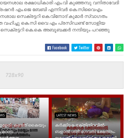
വായനശാല രക്ഷാധികാരി എം.വി കുഞ്ഞമ്പു വനിതാവേദി
 ട്രഷറർ എം.ജെ ബേബി എന്നിവർ കെ.സിവൈഎം
ായനശാല സെക്രട്ടറി കെ.വിനോദ് കുമാർ സ്വാഗതം
ഷത വഹിച്ചു കെ.സി വൈ എം പ്രസിഡണ്ട് സോളിയ
 സെക്രട്ടറി കെ.കെ അബൂബക്കർ നന്ദിയും പറഞ്ഞു
Facebook
Twitter
EWS
LATEST NEWS
 എളേരി: കണ്ടത് കൈയും
കർക്കിടക ഭക്തിനിറവിൽ
 മറന്ന
ബളാൽ ശ്രീ ഭഗവതി ക്ഷേത്രം;
്രവർത്തനം
ഭഗവതി സേവയ്ക്ക് തുടക്കമായി