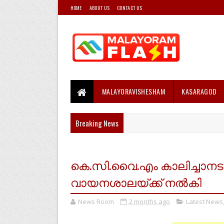
HOME
ABOUT US
CONTACT US
MALAYORAVISHESHAM
KASARAGOD
Breaking News
കെ.സി.വൈ.എം കാലിച്ചാനടു
വായനശാലയ്ക്ക് നൽകി
News Room
2 months ago
Latest News