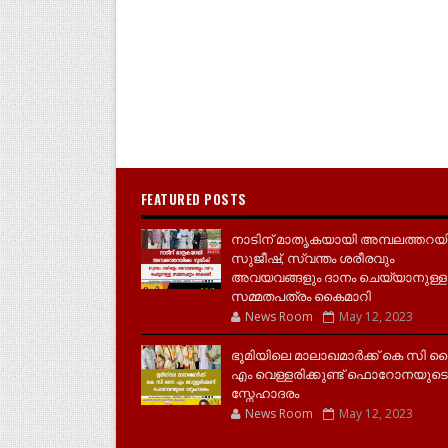
FEATURED POSTS
നാടിന് മാതൃകയായി അമ്പലത്തറയ
സുജീഷ്, സ്വന്തം ശരീരവും
അവയവങ്ങളും ദാനം ചെയ്യാനുള്ള
സമ്മതപത്രം കൈമാറി
News Room
May 12, 2023
ഭൂമിയിലെ മാലാഖമാർക്ക് കെ സി 
എം വെള്ളരിക്കുണ്ട് ഫൊറോനയുടെ
സ്നേഹാദരം
News Room
May 12, 2023