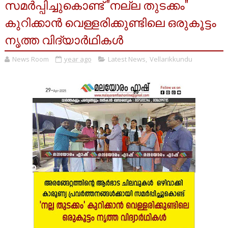
സമർപ്പിച്ചുകൊണ്ട് "നല്ല തുടക്കം"
കുറിക്കാൻ വെള്ളരിക്കുണ്ടിലെ ഒരുകൂട്ടം
നൃത്ത വിദ്യാർഥികൾ
News Room
year ago
Latest News
,
Vellarikkundu