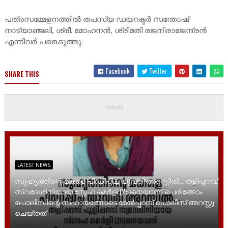
പത്രസമ്മേളനത്തിൽ തപസ്യ ഡയറക്ടർ സന്തോഷ്
നാട്യാഞ്ജലി, ശ്രീ. മോഹനൻ, ശ്രീമതി രജനിരാജേന്ദ്രൻ
എന്നിവർ പങ്കെടുത്തു.
Facebook
Twitter
SHARE THIS
LATEST NEWS
സുഹൃത്തിന്റെ മകളെ പീഡിപ്പിച്ച യുവതി അറസ്റ്റിൽ... തളിപ്പറമ്പ്
സ്വദേശിനിയായ സ്നേഹ മെർളി (25)നെയാണ് പെരിങ്ങോം
പൊലീസിന്റെ സഹായത്തോടെ മേൽപ്പറമ്പ് പൊലീസ് അറസ്റ്റു
ചെയ്തത്