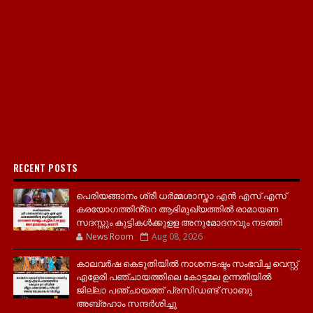
RECENT POSTS
പെരിയങ്ങാനം ശ്രീ ധർമ്മശാസ്താ എൻ എസ് എസ്
കരയോഗത്തിൻ്റെ ആഭിമുഖ്യത്തിൽ രാമായണ
സദസ്സും കുട്ടികൾക്കുളള അനുമോദനവും നടത്തി
News Room
Aug 08, 2026
കാലവർഷ കെടുതിയിൽ നാശനടഷ്ടം സംഭവിച്ച വെസ്റ്റ്
എളേരി പഞ്ചായത്തിലെ കോട്ടമല ഉന്നതിയിൽ
ജില്ലാ പഞ്ചായത്ത് പ്രസിഡണ്ട് സാബു
അബ്രഹാം സന്ദര്‍ശിച്ചു