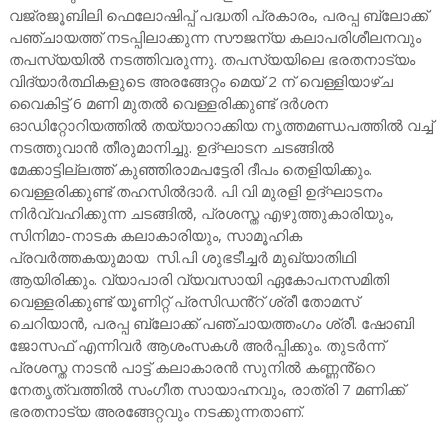
വജ്രജൂബിലി ഫെലോഷിപ്പ് പദ്ധതി പ്രകാരം, പരപ്പ ബ്ലോക്ക്
പഞ്ചായത്ത് നടപ്പിലാക്കുന്ന സൗജന്യ കലാപരിശീലനവും
തപസ്യയിൽ നടത്തിവരുന്നു. തപസ്യയിലെ ഭരതനാട്യം
വിദ്യാർത്ഥികളുടെ അരങ്ങേറ്റം മെയ് 2 ന് വെള്ളിയാഴ്ച
വൈകിട്ട് 6 മണി മുതൽ വെള്ളരിക്കുണ്ട് ദർശന
ഓഡിറ്റോറിയത്തിൽ തയ്യാറാക്കിയ നൃത്തമണ്ഡപത്തിൽ വച്ച്
നടത്തുവാൻ തീരുമാനിച്ചു. ഉദ്ഘാടന ചടങ്ങിൽ
മേക്കാട്ടില്ലത്ത് കുഞ്ഞിരാമപട്ടേരി ദീപം തെളിയിക്കും.
വെള്ളരിക്കുണ്ട് തഹസിൽദാർ. പി വി മുരളി ഉദ്ഘാടനം
നിർവ്വഹിക്കുന്ന ചടങ്ങിൽ, പ്രശസ്ത എഴുത്തുകാരിയും,
സിനിമാ-നാടക കലാകാരിയും, സാമൂഹിക
പ്രവർത്തകയുമായ സി.പി ശുഭടീച്ചർ മുഖ്യാതിഥി
ആയിരിക്കും. വ്യാപാരി വ്യവസായി ഏകോപനസമിതി
വെള്ളരിക്കുണ്ട് യൂണിറ്റ് പ്രസിഡൻ്റ് ശ്രീ തോമസ്
ചെറിയാൻ, പരപ്പ ബ്ലോക്ക് പഞ്ചായത്തംഗം ശ്രീ. ഷോബി
ജോസഫ് എന്നിവർ ആശംസകൾ അർപ്പിക്കും. തുടർന്ന്
പ്രശസ്ത നാടൻ പാട്ട് കലാകാരൻ സുനിൽ കണ്ണൻ്റെ
നേതൃത്വത്തിൽ സംഗീത സായാഹ്നവും, രാത്രി 7 മണിക്ക്
ഭരതനാട്യ അരങ്ങേറ്റവും നടക്കുന്നതാണ്.