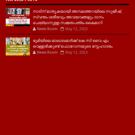
നാടിന് മാതൃകയായി അമ്പലത്തറയിലെ സുജീഷ്,
സ്വന്തം ശരീരവും അവയവങ്ങളും ദാനം
ചെയ്യാനുള്ള സമ്മതപത്രം കൈമാറി
News Room
May 12, 2023
ഭൂമിയിലെ മാലാഖമാർക്ക് കെ സി വൈ എം
വെള്ളരിക്കുണ്ട് ഫൊറോനയുടെ സ്നേഹാദരം
News Room
May 12, 2023