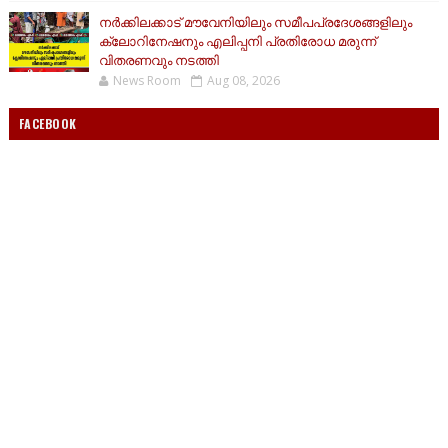
നർക്കിലക്കാട് മൗവേനിയിലും സമീപപ്രദേശങ്ങളിലും
ക്ലോറിനേഷനും എലിപ്പനി പ്രതിരോധ മരുന്ന്
വിതരണവും നടത്തി
News Room
Aug 08, 2026
FACEBOOK