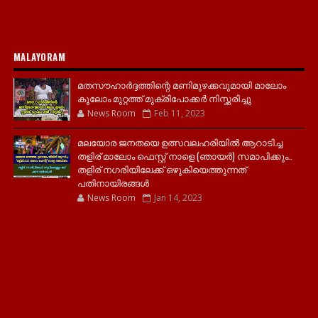
MALAYORAM
മതസൗഹാർദ്ദത്തിന്റെ മണിമുഴക്കവുമായി മാലോം
കൂലോം മുറ്റത്ത് മുക്രിപോക്കർ നിസ്ക്കരിച്ചു
News Room
Feb 11, 2023
മലയോര ജനതയെ ഉത്സവലഹരിയിൽ ആറാടിച്ച
തളിര് മാലോം ഫെസ്റ്റ് നാളെ (ഞായർ) സമാപിക്കും..
തളിര് നഗരിയിലേക്ക് ഒഴുകിയെത്തുന്നത്
പതിനായിരങ്ങൾ
News Room
Jan 14, 2023