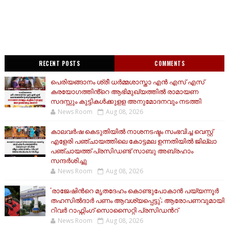
RECENT POSTS
COMMENTS
പെരിയങ്ങാനം ശ്രീ ധർമ്മശാസ്താ എൻ എസ് എസ്
കരയോഗത്തിൻ്റെ ആഭിമുഖ്യത്തിൽ രാമായണ
സദസ്സും കുട്ടികൾക്കുളള അനുമോദനവും നടത്തി
News Room
Aug 08, 2026
കാലവർഷ കെടുതിയിൽ നാശനടഷ്ടം സംഭവിച്ച വെസ്റ്റ്
എളേരി പഞ്ചായത്തിലെ കോട്ടമല ഉന്നതിയിൽ ജില്ലാ
പഞ്ചായത്ത് പ്രസിഡണ്ട് സാബു അബ്രഹാം
സന്ദര്‍ശിച്ചു
News Room
Aug 08, 2026
'രാജേഷിന്‍റെ മൃതദേഹം കൊണ്ടുപോകാൻ പയ്യന്നൂർ
തഹസിൽദാർ പണം ആവശ്യപ്പെട്ടു'; ആരോപണവുമായി
റിവർ റാഫ്റ്റിംഗ് സൊസൈറ്റി പ്രസിഡന്‍റ്
News Room
Aug 08, 2026