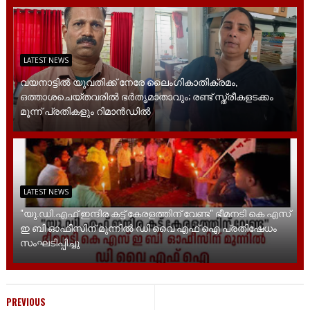
LATEST NEWS
വയനാട്ടിൽ യുവതിക്ക് നേരേ ലൈം​ഗികാതിക്രമം,
ഒത്താശചെയ്തവരിൽ ഭർതൃമാതാവും; രണ്ട് സ്ത്രീകളടക്കം
മൂന്ന് പ്രതികളും റിമാൻഡിൽ
LATEST NEWS
"യു.ഡി.എഫ് ഇന്ദിര കട്ട് കേരളത്തിന് വേണ്ട" ഭീമനടി കെ എസ്
ഇ ബി ഓഫീസിന് മുന്നിൽ ഡി വൈ എഫ് ഐ പ്രതിഷേധം
സംഘടിപ്പിച്ചു
PREVIOUS