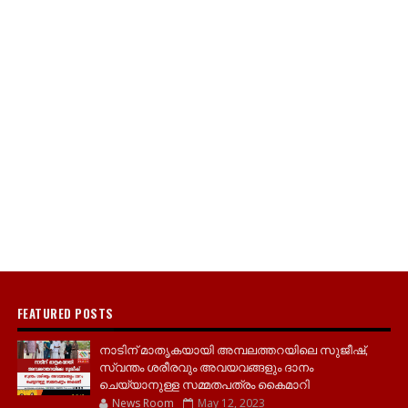
FEATURED POSTS
നാടിന് മാതൃകയായി അമ്പലത്തറയിലെ സുജീഷ്,
സ്വന്തം ശരീരവും അവയവങ്ങളും ദാനം
ചെയ്യാനുള്ള സമ്മതപത്രം കൈമാറി
News Room
May 12, 2023