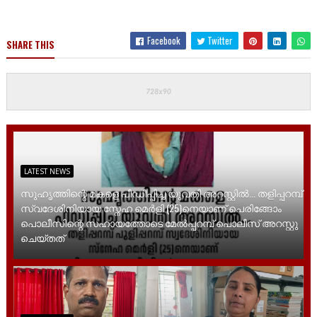
Facebook
Twitter
SHARE THIS
LATEST NEWS
സുഹൃത്തിന്റെ മകളെ പീഡിപ്പിച്ച യുവതി അറസ്റ്റിൽ... തളിപ്പറമ്പ്
സ്വദേശിനിയായ സ്നേഹ മെർളി (25)നെയാണ് പെരിങ്ങോം
പൊലീസിന്റെ സഹായത്തോടെ മേൽപ്പറമ്പ് പൊലീസ് അറസ്റ്റു
ചെയ്തത്