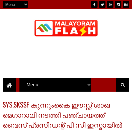
SYS,SKSSF കുന്നുംകൈ ഈസ്റ്റ് ശാഖ
മെഗാറാലി നടത്തി പഞ്ചായത്ത്
വൈസ് പ്രസിഡന്റ് പി സി ഇസ്മായിൽ