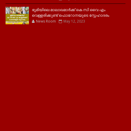
ഭൂമിയിലെ മാലാഖമാർക്ക് കെ സി വൈ എം
വെള്ളരിക്കുണ്ട് ഫൊറോനയുടെ സ്നേഹാദരം
News Room
May 12, 2023