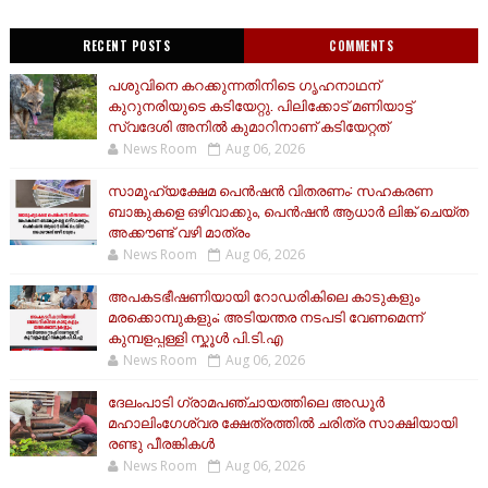
RECENT POSTS
COMMENTS
പശുവിനെ കറക്കുന്നതിനിടെ ഗൃഹനാഥന്
കുറുനരിയുടെ കടിയേറ്റു. പിലിക്കോട് മണിയാട്ട്
സ്വദേശി അനിൽ കുമാറിനാണ് കടിയേറ്റത്
News Room
Aug 06, 2026
സാമൂ​ഹ്യക്ഷേമ പെൻഷൻ വിതരണം: സഹകരണ
ബാങ്കുകളെ ഒഴിവാക്കും, പെൻഷൻ ആധാർ‌ ലിങ്ക് ചെയ്ത
അക്കൗണ്ട് വഴി മാത്രം
News Room
Aug 06, 2026
അപകടഭീഷണിയായി റോഡരികിലെ കാടുകളും
മരക്കൊമ്പുകളും; അടിയന്തര നടപടി വേണമെന്ന്
കുമ്പളപ്പള്ളി സ്കൂൾ പി.ടി.എ
News Room
Aug 06, 2026
ദേലംപാടി ഗ്രാമപഞ്ചായത്തിലെ അഡൂർ
മഹാലിംഗേശ്വര ക്ഷേത്രത്തിൽ ചരിത്ര സാക്ഷിയായി
രണ്ടു പീരങ്കികൾ
News Room
Aug 06, 2026