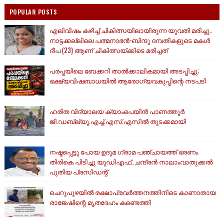
POPULAR POSTS
എലിവിഷം കഴിച്ച് ചികിത്സയിലായിരുന്ന യുവതി മരിച്ചു..
നാട്ടക്കല്ലിലെ പത്മനാഭൻ-ബിന്ദു ദമ്പതികളുടെ മകൾ
ദീപ (23) ആണ് ചികിത്സയ്ക്കിടെ മരിച്ചത്
പരപ്പയിലെ ബേക്കറി താൽക്കാലികമായി അടപ്പിച്ചു;
ഭക്ഷ്യവിഷബാധയിൽ ആരോഗ്യവകുപ്പിന്റെ നടപടി
ഹരിത വിദ്യാലയ ക്യാംപെയിൻ പാണത്തൂർ
ജി.ഡബ്ല്യു.എച്ച്.എസ്.എസിൽ തുടക്കമായി
നഷ്ടപ്പെട്ടു പോയ ഉദുമ ഗ്രാമ പഞ്ചായത്ത് ഭരണം
തിരികെ പിടിച്ചു യുഡിഎഫ്..ചന്ദ്രൻ നാലാംവാതുക്കൽ
പുതിയ പ്രസിഡന്റ്
ചെറുപുഴയിൽ രക്ഷാപ്രവർത്തനത്തിനിടെ കാണാതായ
രാജേഷിന്റെ മൃതദേഹം കണ്ടെത്തി