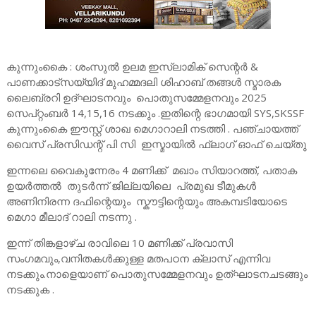
കുന്നുംകൈ : ശംസുൽ ഉലമ ഇസ്ലാമിക് സെന്റർ &
പാണക്കാട്സയ്യിദ് മുഹമ്മദലി ശിഹാബ് തങ്ങൾ സ്മാരക
ലൈബ്രറി ഉദ്ഘാടനവും പൊതുസമ്മേളനവും 2025
സെപ്റ്റംബർ 14,15,16 നടക്കും .ഇതിന്റെ ഭാഗമായി SYS,SKSSF
കുന്നുംകൈ ഈസ്റ്റ് ശാഖ മെഗാറാലി നടത്തി . പഞ്ചായത്ത്
വൈസ് പ്രസിഡന്റ് പി സി ഇസ്മായിൽ ഫ്ലാഗ് ഓഫ് ചെയ്തു
ഇന്നലെ വൈകുന്നേരം 4 മണിക്ക് മഖാം സിയാറത്ത്, പതാക
ഉയർത്തൽ തുടർന്ന് ജില്ലയിലെ പ്രമുഖ ടീമുകൾ
അണിനിരന്ന ദഫിന്റെയും സ്കൗട്ടിന്റെയും അകമ്പടിയോടെ
മെഗാ മീലാദ് റാലി നടന്നു .
ഇന്ന് തിങ്കളാഴ്ച രാവിലെ 10 മണിക്ക് പ്രവാസി
സംഗമവും,വനിതകൾക്കുള്ള മതപഠന ക്ലാസ് എന്നിവ
നടക്കും.നാളെയാണ് പൊതുസമ്മേളനവും ഉത്ഘാടനചടങ്ങും
നടക്കുക .