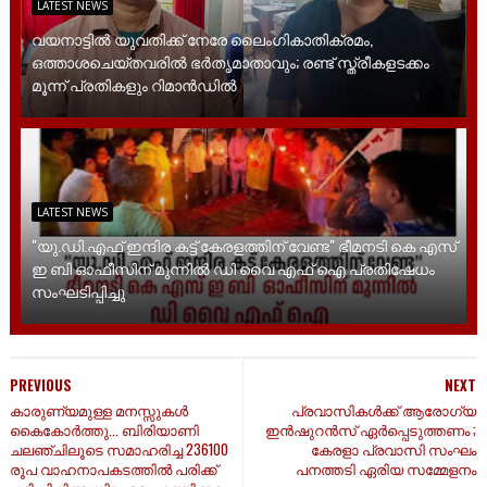
LATEST NEWS
വയനാട്ടിൽ യുവതിക്ക് നേരേ ലൈം​ഗികാതിക്രമം,
ഒത്താശചെയ്തവരിൽ ഭർതൃമാതാവും; രണ്ട് സ്ത്രീകളടക്കം
മൂന്ന് പ്രതികളും റിമാൻഡിൽ
LATEST NEWS
"യു.ഡി.എഫ് ഇന്ദിര കട്ട് കേരളത്തിന് വേണ്ട" ഭീമനടി കെ എസ്
ഇ ബി ഓഫീസിന് മുന്നിൽ ഡി വൈ എഫ് ഐ പ്രതിഷേധം
സംഘടിപ്പിച്ചു
PREVIOUS
NEXT
കാരുണ്യമുള്ള മനസ്സുകൾ
പ്രവാസികൾക്ക് ആരോഗ്യ
കൈകോർത്തു... ബിരിയാണി
ഇൻഷുറൻസ് ഏർപ്പെടുത്തണം ;
ചലഞ്ചിലൂടെ സമാഹരിച്ച 236100
കേരളാ പ്രവാസി സംഘം
രൂപ വാഹനാപകടത്തിൽ പരിക്ക്
പനത്തടി ഏരിയ സമ്മേളനം