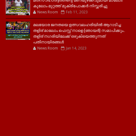
കൂലോം മുറ്റത്ത് മുക്രിപോക്കർ നിസ്ക്കരിച്ചു
News Room
Feb 11, 2023
മലയോര ജനതയെ ഉത്സവലഹരിയിൽ ആറാടിച്ച
തളിര് മാലോം ഫെസ്റ്റ് നാളെ (ഞായർ) സമാപിക്കും..
തളിര് നഗരിയിലേക്ക് ഒഴുകിയെത്തുന്നത്
പതിനായിരങ്ങൾ
News Room
Jan 14, 2023