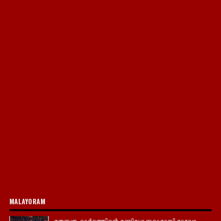
MALAYORAM
മതസൗഹാർദ്ദത്തിന്റെ മണിമുഴക്കവുമായി മാലോം