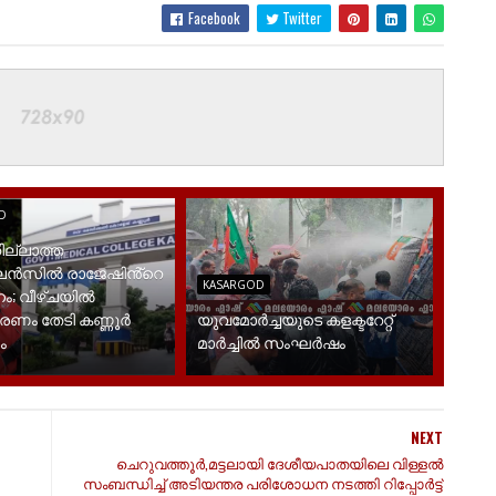
Facebook
Twitter
D
ില്ലാത്ത
ൻസിൽ രാജേഷിൻ്റെ
KASARGOD
ം; വീഴ്ചയിൽ
രണം തേടി കണ്ണൂർ
യുവമോര്‍ച്ചയുടെ കളക്ടറേറ്റ്
ം
മാര്‍ച്ചില്‍ സംഘര്‍ഷം
NEXT
ചെറുവത്തൂർ,മട്ടലായി ദേശീയപാതയിലെ വിള്ളൽ
സംബന്ധിച്ച് അടിയന്തര പരിശോധന നടത്തി റിപ്പോർട്ട്