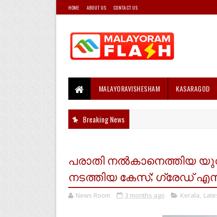
HOME
ABOUT US
CONTACT US
MALAYORAVISHESHAM
KASARAGOD
Breaking News
പരാതി നല്‍കാനെത്തിയ യ
നടത്തിയ കേസ്; ഗ്രേഡ് എസ്‌
News Room
3 months ago
Kerala
,
Late