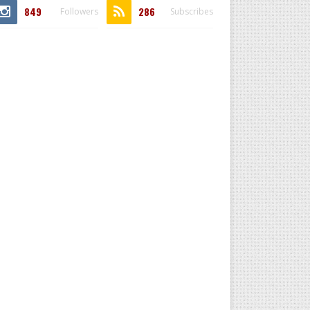
849
286
Followers
Subscribes