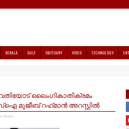
KERALA
GULF
OBITUARY
VIDEO
TECHNOLOGY
EN
ുവതിയോട് ലൈംഗികാതിക്രമം
ഐ മുജീബ് റഹ്‌മാന്‍ അറസ്റ്റില്‍
st News