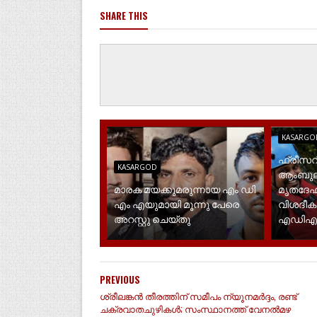
SHARE THIS
KASARGO
ഫ്രീസറ
KASARGOD
ആംബുല
മാരക മയക്കുമരുന്നായ എം ഡി
മൃതദേഹ
എം എയുമായി മൂന്നു പേരെ
വിശദീക
അറസ്റ്റു ചെയ്തു
എഡിഎ
PREVIOUS
ശ്രീലങ്കൻ തീരത്തിന് സമീപം ന്യൂനമർദ്ദം, രണ്ട്
ചക്രവാതചുഴികൾ; സംസ്ഥാനത്ത് വേനൽമഴ