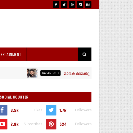
TERTAINMENT
മാരക മയക്കുമരുന്നായ എം ഡി എം എയുമായി 
KASARGOD
SOCIAL COUNTER
3.5k
1.7k
Likes
Followers
2.8k
524
Subscribes
Followers