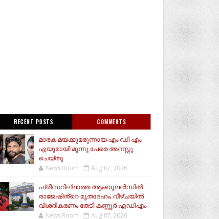
RECENT POSTS
COMMENTS
മാരക മയക്കുമരുന്നായ എം ഡി എം
എയുമായി മൂന്നു പേരെ അറസ്റ്റു
ചെയ്തു
News Room
Aug 07, 2026
ഫ്രീസറില്ലാത്ത ആംബുലൻസിൽ
രാജേഷിൻ്റെ മൃതദേഹം; വീഴ്ചയിൽ
വിശദീകരണം തേടി കണ്ണൂർ എഡിഎം
News Room
Aug 07, 2026