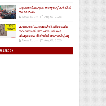
യുവമോര്‍ച്ചയുടെ കളക്ടറേറ്റ് മാര്‍ച്ചില്‍
സംഘര്‍ഷം
News Room
Aug 07, 2026
മാലോത്ത് കസബയിൽ ഹിരോഷിമ
നാഗസാക്കി ദിന പരിപാടികൾ
വിപുലമായ രീതിയിൽ സംഘടിപ്പിച്ചു
News Room
Aug 07, 2026
FACEBOOK