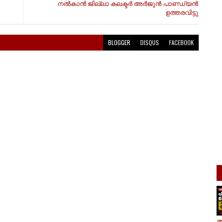
നൽകാൻ ജില്ലാ കലക്ടർ അർജുൻ പാണ്ഡ്യൻ
ഉത്തരവിട്ടു
BLOGGER
DISQUS
FACEBOOK
ആ