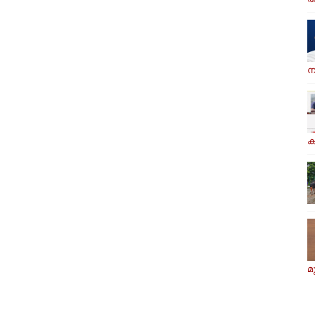
ന
ക
മ