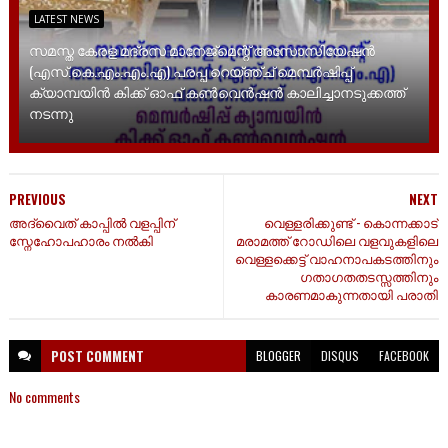
LATEST NEWS
സമസ്ത കേരള മദ്രസ മാനേജ്‌മെന്റ് അസോസിയേഷൻ
(എസ്.കെ.എം.എം.എ) പരപ്പ റെയ്ഞ്ച് മെമ്പർഷിപ്പ്
ക്യാമ്പയിൻ കിക്ക് ഓഫ് കൺവെൻഷൻ കാലിച്ചാനടുക്കത്ത്
നടന്നു
PREVIOUS
NEXT
അദ്വൈത് കാപ്പിൽ വളപ്പിന്
വെള്ളരിക്കുണ്ട് - കൊന്നക്കാട്
സ്നേഹോപഹാരം നൽകി
മരാമത്ത് റോഡിലെ വളവുകളിലെ
വെള്ളക്കെട്ട് വാഹനാപകടത്തിനും
ഗതാഗതതടസ്സത്തിനും
കാരണമാകുന്നതായി പരാതി
POST
COMMENT
BLOGGER
DISQUS
FACEBOOK
No comments