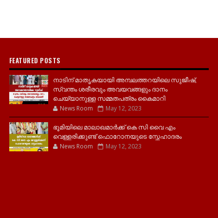
FEATURED POSTS
നാടിന് മാതൃകയായി അമ്പലത്തറയിലെ സുജീഷ്,
സ്വന്തം ശരീരവും അവയവങ്ങളും ദാനം
ചെയ്യാനുള്ള സമ്മതപത്രം കൈമാറി
News Room
May 12, 2023
ഭൂമിയിലെ മാലാഖമാർക്ക് കെ സി വൈ എം
വെള്ളരിക്കുണ്ട് ഫൊറോനയുടെ സ്നേഹാദരം
News Room
May 12, 2023