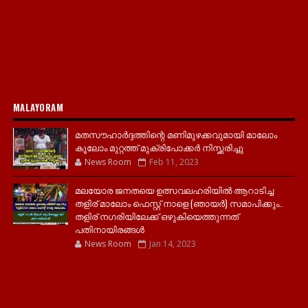
MALAYORAM
മതസൗഹാർദ്ദത്തിന്റെ മണിമുഴക്കവുമായി മാലോം
കൂലോം മുറ്റത്ത് മുക്രിപോക്കർ നിസ്ക്കരിച്ചു
News Room
Feb 11, 2023
മലയോര ജനതയെ ഉത്സവലഹരിയിൽ ആറാടിച്ച
തളിര് മാലോം ഫെസ്റ്റ് നാളെ (ഞായർ) സമാപിക്കും..
തളിര് നഗരിയിലേക്ക് ഒഴുകിയെത്തുന്നത്
പതിനായിരങ്ങൾ
News Room
Jan 14, 2023