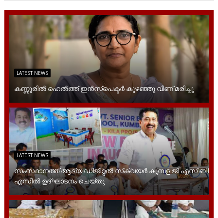
LATEST NEWS
കണ്ണൂരിൽ ഹെൽത്ത്‌ ഇൻസ്‌പെക്ടർ കുഴഞ്ഞു വീണ് മരിച്ചു
LATEST NEWS
സംസ്ഥാനത്ത് ആദ്യ ഡിജിറ്റല്‍ സ്‌ക്വയര്‍ കുമ്പള ജി എസ് ബി
എസില്‍ ഉദ്ഘാടനം ചെയ്തു