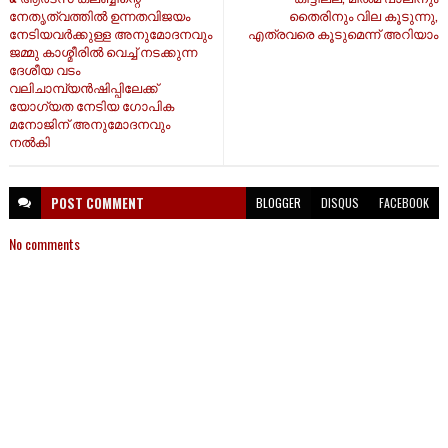
നേതൃത്വത്തിൽ ഉന്നതവിജയം
തൈരിനും വില കൂടുന്നു,
നേടിയവർക്കുള്ള അനുമോദനവും
എത്രവരെ കൂടുമെന്ന് അറിയാം
ജമ്മു കാശ്മീരിൽ വെച്ച് നടക്കുന്ന
ദേശീയ വടം
വലിചാമ്പ്യൻഷിപ്പിലേക്ക്
യോഗ്യത നേടിയ ഗോപിക
മനോജിന് അനുമോദനവും
നൽകി
POST
COMMENT
BLOGGER
DISQUS
FACEBOOK
No comments