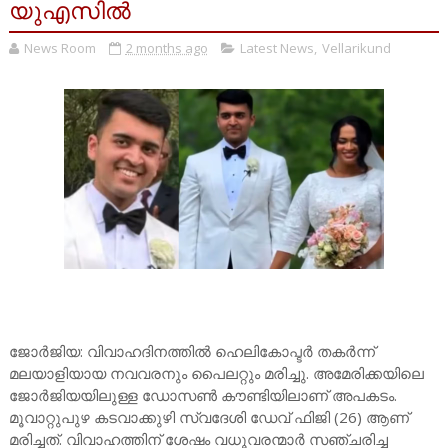
യുഎസിൽ
News Room
2 months ago
Latest News
,
Vellarikund
ജോർജിയ: വിവാഹദിനത്തിൽ ഹെലികോപ്ടർ തകർന്ന്
മലയാളിയായ നവവരനും പൈലറ്റും മരിച്ചു. അമേരിക്കയിലെ
ജോർജിയയിലുള്ള ഡോസൺ കൗണ്ടിയിലാണ് അപകടം.
മൂവാറ്റുപുഴ കടവാക്കുഴി സ്വദേശി ഡേവ് ഫിജി (26) ആണ്
മരിച്ചത്. വിവാഹത്തിന് ശേഷം വധൂവരന്മാ‍ർ സഞ്ചരിച്ച