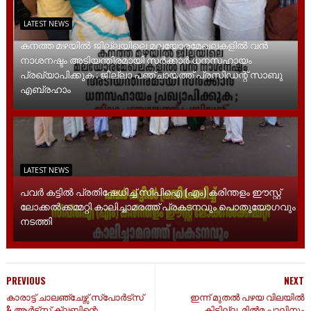
LATEST NEWS
കനത്ത മഴയിൽ ജില്ലയിലെ മലയോരമേഖലകളിൽ വൻ
നാശനഷ്ടം അടിയന്തിരമായി സർക്കാർ ധനസഹായം
പ്രഖ്യാപിക്കുക ; ജില്ലാ പഞ്ചായത്ത് പ്രസിഡന്റ് സാബു
എബ്രഹാം
LATEST NEWS
പവർ കട്ടിൽ പ്രതിഷേധിച്ച് സിപിഐ (എം) കരിന്തളം ഈസ്റ്റ്
ലോക്കൽക്കമ്മറ്റി കാലിച്ചാമരത്ത് പ്രകടനവും പൊതുയോഗവും
നടത്തി
PREVIOUS
NEXT
കാരാട്ട് ചാലഞ്ചേഴ്സ് സ്പോർട്സ്
ഇന്ന് മുതൽ പഴയ വിലയിൽ
& ആർട്സ് ക്ലബ്ബിന്റെ
കിട്ടില്ല, മിൽമ പാലിനും