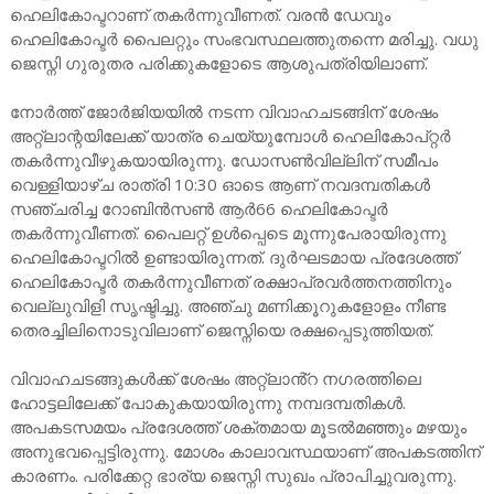
ഹെലികോപ്ട‍റാണ് തകർന്നുവീണത്. വരൻ ഡേവും
ഹെലികോപ്ട‍ർ പൈലറ്റും സംഭവസ്ഥലത്തുതന്നെ മരിച്ചു. വധു
ജെസ്നി ഗുരുതര പരിക്കുകളോടെ ആശുപത്രിയിലാണ്.
നോർത്ത് ജോർജിയയിൽ നടന്ന വിവാഹചടങ്ങിന് ശേഷം
അറ്റ്ലാന്റയിലേക്ക് യാത്ര ചെയ്യുമ്പോൾ ഹെലികോപ്റ്റർ
തകർന്നുവീഴുകയായിരുന്നു. ഡോസൺവില്ലിന് സമീപം
വെള്ളിയാഴ്ച രാത്രി 10:30 ഓടെ ആണ് നവദമ്പതികൾ
സഞ്ചരിച്ച റോബിൻസൺ ആ‍ർ66 ഹെലികോപ്ടർ
തകർന്നുവീണത്. പൈലറ്റ് ഉൾപ്പെടെ മൂന്നുപേരായിരുന്നു
ഹെലികോപ്ടറിൽ ഉണ്ടായിരുന്നത്. ദുർഘടമായ പ്രദേശത്ത്
ഹെലികോപ്ട‍ർ തകർന്നുവീണത് രക്ഷാപ്രവർത്തനത്തിനും
വെല്ലുവിളി സൃഷ്ടിച്ചു. അഞ്ചു മണിക്കൂറുകളോളം നീണ്ട
തെരച്ചിലിനൊടുവിലാണ് ജെസ്നിയെ രക്ഷപ്പെടുത്തിയത്.
വിവാഹചടങ്ങുകൾക്ക് ശേഷം അറ്റ്ലാൻ്റ നഗരത്തിലെ
ഹോട്ടലിലേക്ക് പോകുകയായിരുന്നു നമ്പദമ്പതികൾ.
അപകടസമയം പ്രദേശത്ത് ശക്തമായ മൂടൽമഞ്ഞും മഴയും
അനുഭവപ്പെട്ടിരുന്നു. മോശം കാലാവസ്ഥയാണ് അപകടത്തിന്
കാരണം. പരിക്കേറ്റ ഭാര്യ ജെസ്നി സുഖം പ്രാപിച്ചുവരുന്നു.