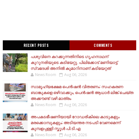
RECENT POSTS
COMMENTS
പശുവിനെ കറക്കുന്നതിനിടെ ഗൃഹനാഥന്
കുറുനരിയുടെ കടിയേറ്റു. പിലിക്കോട് മണിയാട്ട്
സ്വദേശി അനിൽ കുമാറിനാണ് കടിയേറ്റത്
News Room
Aug 06, 2026
സാമൂ​ഹ്യക്ഷേമ പെൻഷൻ വിതരണം: സഹകരണ
ബാങ്കുകളെ ഒഴിവാക്കും, പെൻഷൻ ആധാർ‌ ലിങ്ക് ചെയ്ത
അക്കൗണ്ട് വഴി മാത്രം
News Room
Aug 06, 2026
അപകടഭീഷണിയായി റോഡരികിലെ കാടുകളും
മരക്കൊമ്പുകളും; അടിയന്തര നടപടി വേണമെന്ന്
കുമ്പളപ്പള്ളി സ്കൂൾ പി.ടി.എ
News Room
Aug 06, 2026