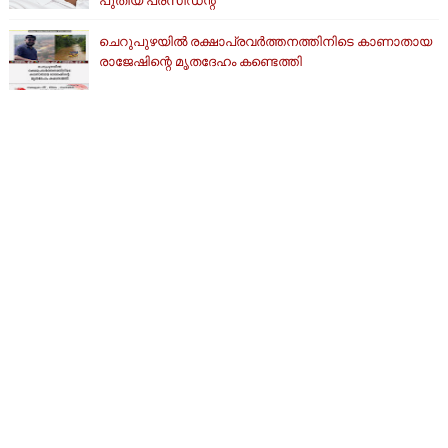
ചെറുപുഴയിൽ രക്ഷാപ്രവർത്തനത്തിനിടെ കാണാതായ
രാജേഷിന്റെ മൃതദേഹം കണ്ടെത്തി