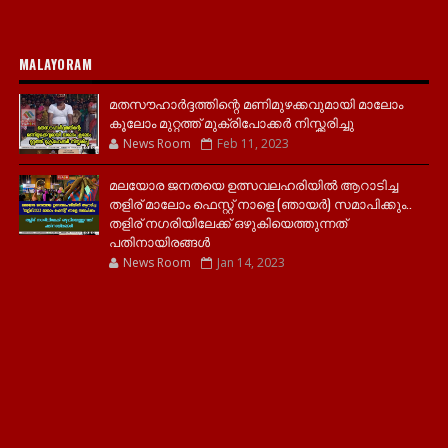
MALAYORAM
മതസൗഹാർദ്ദത്തിന്റെ മണിമുഴക്കവുമായി മാലോം
കൂലോം മുറ്റത്ത് മുക്രിപോക്കർ നിസ്ക്കരിച്ചു
News Room
Feb 11, 2023
മലയോര ജനതയെ ഉത്സവലഹരിയിൽ ആറാടിച്ച
തളിര് മാലോം ഫെസ്റ്റ് നാളെ (ഞായർ) സമാപിക്കും..
തളിര് നഗരിയിലേക്ക് ഒഴുകിയെത്തുന്നത്
പതിനായിരങ്ങൾ
News Room
Jan 14, 2023