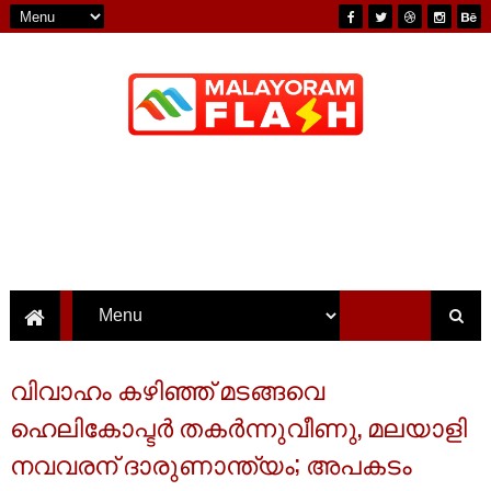
വിവാഹം കഴിഞ്ഞ് മടങ്ങവെ
ഹെലികോപ്ടർ തകർന്നുവീണു, മലയാളി
നവവരന് ദാരുണാന്ത്യം; അപകടം