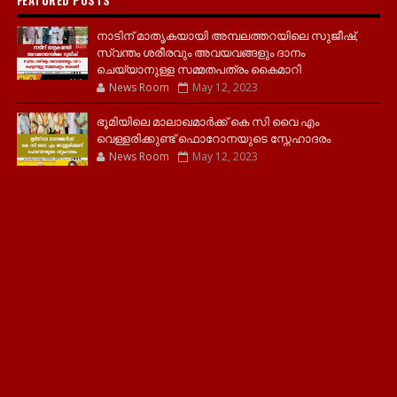
FEATURED POSTS
നാടിന് മാതൃകയായി അമ്പലത്തറയിലെ സുജീഷ്,
സ്വന്തം ശരീരവും അവയവങ്ങളും ദാനം
ചെയ്യാനുള്ള സമ്മതപത്രം കൈമാറി
News Room
May 12, 2023
ഭൂമിയിലെ മാലാഖമാർക്ക് കെ സി വൈ എം
വെള്ളരിക്കുണ്ട് ഫൊറോനയുടെ സ്നേഹാദരം
News Room
May 12, 2023