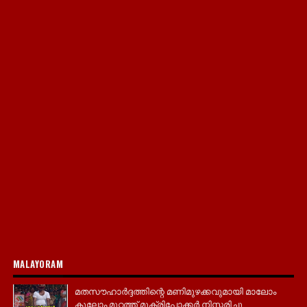
MALAYORAM
മതസൗഹാർദ്ദത്തിന്റെ മണിമുഴക്കവുമായി മാലോം
കൂലോം മുറ്റത്ത് മുക്രിപോക്കർ നിസ്ക്കരിച്ചു