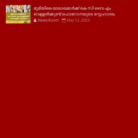
ഭൂമിയിലെ മാലാഖമാർക്ക് കെ സി വൈ എം
വെള്ളരിക്കുണ്ട് ഫൊറോനയുടെ സ്നേഹാദരം
News Room
May 12, 2023