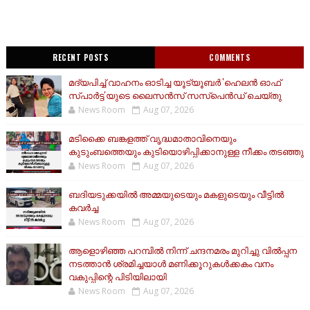
RECENT POSTS
COMMENTS
മദ്യപിച്ച് വാഹനം ഓടിച്ച യൂട്യൂബർ 'ഹെലൻ ഓഫ്
സ്പാർട്ട'യുടെ ലൈസൻസ് സസ്പെൻഡ് ചെയ്തു
News Room
Aug 07, 2026
മടിക്കൈ ബങ്കളത്ത് വൃദ്ധമാതാവിനെയും
കുടുംബത്തെയും കുടിയൊഴിപ്പിക്കാനുള്ള നീക്കം തടഞ്ഞു
News Room
Aug 07, 2026
ബദിയടുക്കയില്‍ അമ്മയുടെയും മകളുടെയും വീട്ടില്‍
കവര്‍ച്ച
News Room
Aug 07, 2026
ആളൊഴിഞ്ഞ പറമ്പിൽ നിന്ന് ചന്ദനമരം മുറിച്ചു വിൽപ്പന
നടത്താൻ ശ്രമിച്ചയാൾ മണിക്കൂറുകൾക്കകം വനം
വകുപ്പിന്റെ പിടിയിലായി
News Room
Aug 07, 2026