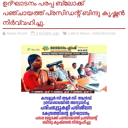
ഉദ്ഘാടനം പരപ്പ ബ്ലോക്ക്
പഞ്ചായത്ത് പ്രസിഡന്റ്‌ ബിന്ദു കൃഷ്ണൻ
നിർവ്വഹിച്ചു.
News Room
3 months ago
Latest News
,
Vellarikkundu