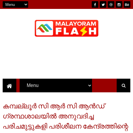
കമ്പല്ലൂർ സി ആർ സി ആൻഡ്
ഗ്രന്ഥശാലയിൽ അനുവദിച്ച
പരിചമുട്ടുകളി പരിശീലന കേന്ദ്രത്തിന്റെ