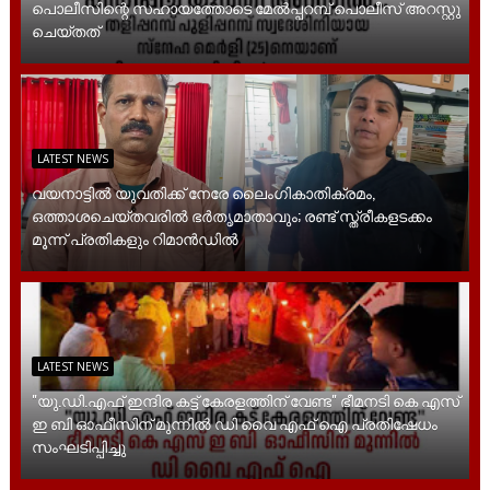
പൊലീസിന്റെ സഹായത്തോടെ മേൽപ്പറമ്പ് പൊലീസ് അറസ്റ്റു
ചെയ്തത്
LATEST NEWS
വയനാട്ടിൽ യുവതിക്ക് നേരേ ലൈം​ഗികാതിക്രമം,
ഒത്താശചെയ്തവരിൽ ഭർതൃമാതാവും; രണ്ട് സ്ത്രീകളടക്കം
മൂന്ന് പ്രതികളും റിമാൻഡിൽ
LATEST NEWS
"യു.ഡി.എഫ് ഇന്ദിര കട്ട് കേരളത്തിന് വേണ്ട" ഭീമനടി കെ എസ്
ഇ ബി ഓഫീസിന് മുന്നിൽ ഡി വൈ എഫ് ഐ പ്രതിഷേധം
സംഘടിപ്പിച്ചു