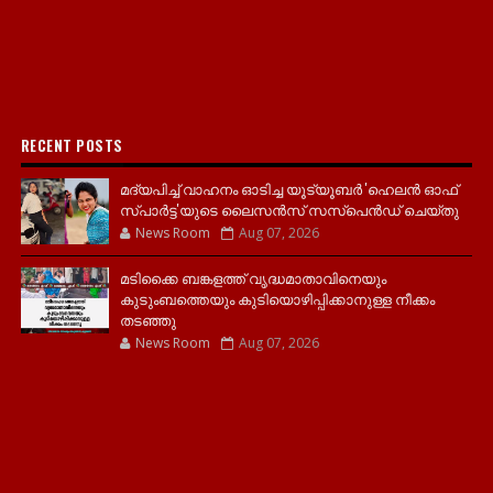
RECENT POSTS
മദ്യപിച്ച് വാഹനം ഓടിച്ച യൂട്യൂബർ 'ഹെലൻ ഓഫ്
സ്പാർട്ട'യുടെ ലൈസൻസ് സസ്പെൻഡ് ചെയ്തു
News Room
Aug 07, 2026
മടിക്കൈ ബങ്കളത്ത് വൃദ്ധമാതാവിനെയും
കുടുംബത്തെയും കുടിയൊഴിപ്പിക്കാനുള്ള നീക്കം
തടഞ്ഞു
News Room
Aug 07, 2026