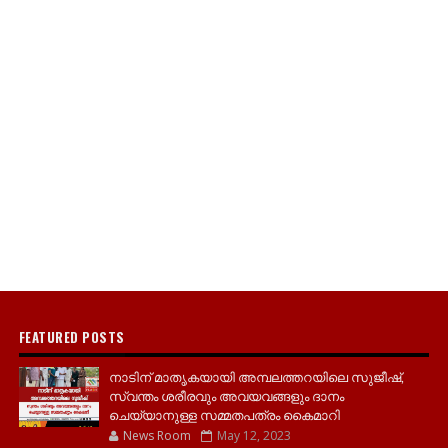
FEATURED POSTS
നാടിന് മാതൃകയായി അമ്പലത്തറയിലെ സുജീഷ്,
സ്വന്തം ശരീരവും അവയവങ്ങളും ദാനം
ചെയ്യാനുള്ള സമ്മതപത്രം കൈമാറി
News Room
May 12, 2023