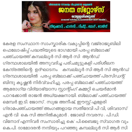
കേരള സംസ്ഥാന സാംസ്കാരിക വകുപ്പിന്റെ വജ്രാജൂബിലി
ഫെലോഷിപ്പ് പദ്ധതിയുടെ ഭാഗമായി പരപ്പ ബ്ലോക്ക്‌
പഞ്ചായത്ത് കമ്പല്ലൂർ സി ആർ സി ആൻഡ്
ഗ്രന്ഥശാലയിൽ അനുവദിച്ച പരിചമുട്ടുകളി പരിശീലന
കേന്ദ്രത്തിന്റെ ഉദ്ഘാടനം കമ്പല്ലൂർ സി ആർ സി ആൻഡ്
ഗ്രന്ഥശാലയിൽ പരപ്പ ബ്ലോക്ക് പഞ്ചായത്ത് പ്രസിഡന്റ്‌
ബിന്ദു കൃഷ്ണൻ നിർവ്വഹിച്ചു. പരപ്പ ബ്ലോക്ക്‌ പഞ്ചായത്ത്
ആരോഗ്യ വിദ്യാഭ്യാസ സ്റ്റാന്റിംഗ് കമ്മറ്റി ചെയർമാൻ
പാറക്കോൽ രാജൻ അധ്യക്ഷനായി. ബ്ലോക്ക്‌ പഞ്ചായത്ത്‌
മെമ്പർ ഇ.ടി. ജോസ് . സുജ അനീഷ്, ഈസ്റ്റ് എളേരി
ഗ്രാമപഞ്ചായത്ത് അംഗങ്ങളായ സതീദേവി പി വി, ശിവദാസ്
എൻ വി കെ സി അനിൽകുമാർ . ജോബി നവരസ . പി.ഡി.
വിനോദ് എന്നിവർ സംസാരിച്ചു കെ' പി.ബൈജു സ്വാഗത വും
കെ.പി. ദാമോദരൻ നന്ദിയും പറഞ്ഞു കമ്പല്ലൂർ സി ആർ സി