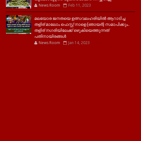
News Room
Feb 11, 2023
മലയോര ജനതയെ ഉത്സവലഹരിയിൽ ആറാടിച്ച
തളിര് മാലോം ഫെസ്റ്റ് നാളെ (ഞായർ) സമാപിക്കും..
തളിര് നഗരിയിലേക്ക് ഒഴുകിയെത്തുന്നത്
പതിനായിരങ്ങൾ
News Room
Jan 14, 2023