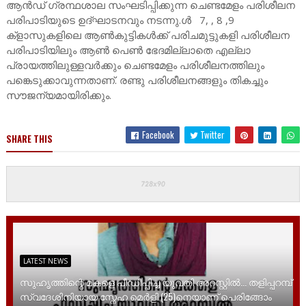
ആൻഡ് ഗ്രന്ഥശാല സംഘടിപ്പിക്കുന്ന ചെണ്ടമേളം പരിശീലന
പരിപാടിയുടെ ഉദ്ഘാടനവും നടന്നു.ൾ 7, , 8 ,9
ക്‌ളാസുകളിലെ ആൺകുട്ടികൾക്ക് പരിചമുട്ടുകളി പരിശീലന
പരിപാടിയിലും ആൺ പെൺ ഭേദമില്ലാതെ എല്ലാ
പ്രായത്തിലുള്ളവർക്കും ചെണ്ടമേളം പരിശീലനത്തിലും
പങ്കെടുക്കാവുന്നതാണ്. രണ്ടു പരിശീലനങ്ങളും തികച്ചും
സൗജന്യമായിരിക്കും.
Facebook
Twitter
SHARE THIS
LATEST NEWS
സുഹൃത്തിന്റെ മകളെ പീഡിപ്പിച്ച യുവതി അറസ്റ്റിൽ... തളിപ്പറമ്പ്
സ്വദേശിനിയായ സ്നേഹ മെർളി (25)നെയാണ് പെരിങ്ങോം