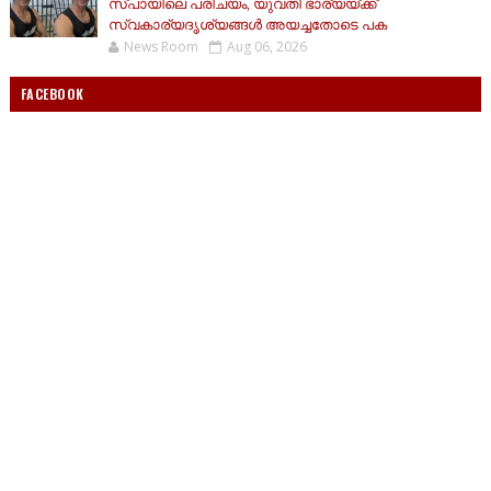
സ്പായിലെ പരിചയം, യുവതി ഭാര്യയ്ക്ക്
സ്വകാര്യദൃശ്യങ്ങൾ അയച്ചതോടെ പക
News Room
Aug 06, 2026
FACEBOOK