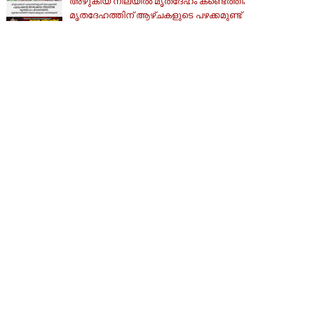
അഴുകിയ നിലയില്‍ മൃതദേഹം കണ്ടെത്തി;
മൃതദേഹത്തിന് ആഴ്ചകളുടെ പഴക്കമുണ്ട്