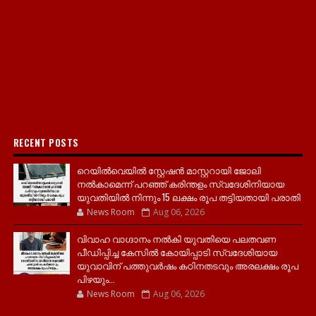
RECENT POSTS
റെയിൽവെയിൽ സ്റ്റേഷൻ മാസ്റ്ററായി ജോലി
നൽകാമെന്ന് പറഞ്ഞ് കരിന്തളം സ്വദേശിനിയായ
യുവതിയിൽ നിന്നും 15 ലക്ഷം രൂപ തട്ടിയതായി പരാതി
News Room
Aug 06, 2026
വിവാഹ വാഗ്ദാനം നൽകി യുവതിയെ പലതവണ
പീഡിപ്പിച്ച കേസിൽ കോയിപ്പാടി സ്വദേശിയായ
യുവാവിന് പത്തുവർഷം കഠിനതടവും അരലക്ഷം രൂപ
പിഴയും...
News Room
Aug 06, 2026