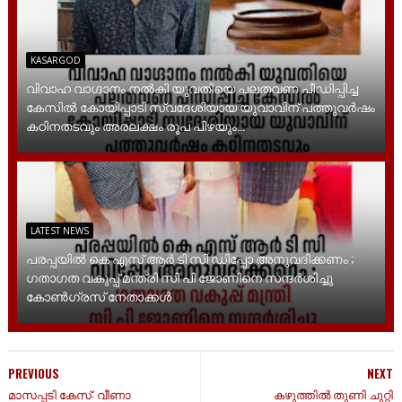
KASARGOD
വിവാഹ വാഗ്ദാനം നൽകി യുവതിയെ പലതവണ പീഡിപ്പിച്ച
കേസിൽ കോയിപ്പാടി സ്വദേശിയായ യുവാവിന് പത്തുവർഷം
കഠിനതടവും അരലക്ഷം രൂപ പിഴയും...
LATEST NEWS
പരപ്പയിൽ കെ എസ് ആർ ടി സി ഡിപ്പോ അനുവദിക്കണം ;
ഗതാഗത വകുപ്പ് മന്ത്രി സി പി ജോണിനെ സന്ദർശിച്ചു
കോൺഗ്രസ് നേതാക്കൾ
PREVIOUS
NEXT
മാസപ്പടി കേസ്: വീണാ
കഴുത്തിൽ തുണി ചുറ്റി