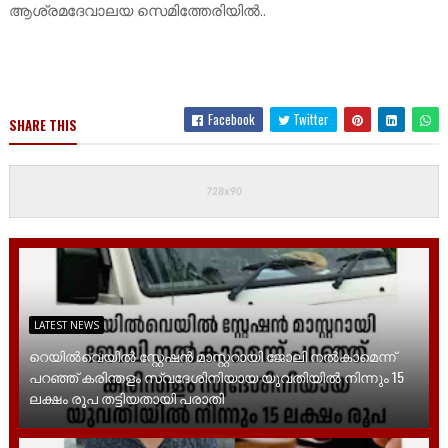
ആശ്രമദേവാലയ സെമിത്തേരിയിൽ..
Facebook
Twitter
SHARE THIS
LATEST NEWS
റെയിൽവെയിൽ സ്റ്റേഷൻ മാസ്റ്ററായി ജോലി നൽകാമെന്ന്
പറഞ്ഞ് കരിന്തളം സ്വദേശിനിയായ യുവതിയിൽ നിന്നും 15
ലക്ഷം രൂപ തട്ടിയതായി പരാതി