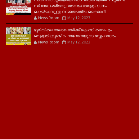
സ്വന്തം ശരീരവും അവയവങ്ങളും ദാനം
ചെയ്യാനുള്ള സമ്മതപത്രം കൈമാറി
News Room
May 12, 2023
ഭൂമിയിലെ മാലാഖമാർക്ക് കെ സി വൈ എം
വെള്ളരിക്കുണ്ട് ഫൊറോനയുടെ സ്നേഹാദരം
News Room
May 12, 2023