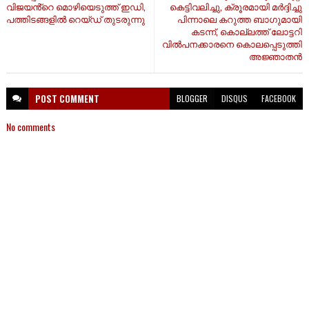
വിജയൻ്റെ മൊഴിയെടുത്ത് ഇഡി,
കെട്ടിവലിച്ചു, ക്രൂരമായി മർദ്ദിച്ചു
പത്തിടങ്ങളിൽ റെയ്ഡ് തുടരുന്നു
പിന്നാലെ കറുത്ത ബാഗുമായി
കടന്ന്, കൊല്ലത്ത് ലോട്ടറി
വിൽപനക്കാരനെ കൊലപ്പെടുത്തി
അജ്ഞാതൻ
POST
COMMENT
BLOGGER
DISQUS
FACEBOOK
No comments