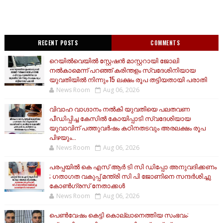
RECENT POSTS
COMMENTS
റെയിൽവെയിൽ സ്റ്റേഷൻ മാസ്റ്ററായി ജോലി
നൽകാമെന്ന് പറഞ്ഞ് കരിന്തളം സ്വദേശിനിയായ
യുവതിയിൽ നിന്നും 15 ലക്ഷം രൂപ തട്ടിയതായി പരാതി
News Room
Aug 06, 2026
വിവാഹ വാഗ്ദാനം നൽകി യുവതിയെ പലതവണ
പീഡിപ്പിച്ച കേസിൽ കോയിപ്പാടി സ്വദേശിയായ
യുവാവിന് പത്തുവർഷം കഠിനതടവും അരലക്ഷം രൂപ
പിഴയും...
News Room
Aug 06, 2026
പരപ്പയിൽ കെ എസ് ആർ ടി സി ഡിപ്പോ അനുവദിക്കണം
; ഗതാഗത വകുപ്പ് മന്ത്രി സി പി ജോണിനെ സന്ദർശിച്ചു
കോൺഗ്രസ് നേതാക്കൾ
News Room
Aug 06, 2026
പെൺവേഷം കെട്ടി കൊല്ലാനെത്തിയ സംഭവം: