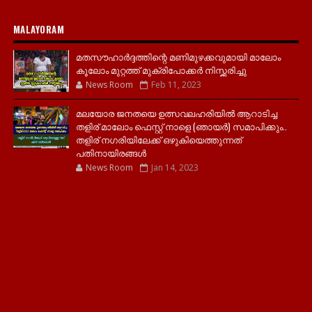
MALAYORAM
മതസൗഹാർദ്ദത്തിന്റെ മണിമുഴക്കവുമായി മാലോം
കൂലോം മുറ്റത്ത് മുക്രിപോക്കർ നിസ്ക്കരിച്ചു
News Room
Feb 11, 2023
മലയോര ജനതയെ ഉത്സവലഹരിയിൽ ആറാടിച്ച
തളിര് മാലോം ഫെസ്റ്റ് നാളെ (ഞായർ) സമാപിക്കും..
തളിര് നഗരിയിലേക്ക് ഒഴുകിയെത്തുന്നത്
പതിനായിരങ്ങൾ
News Room
Jan 14, 2023