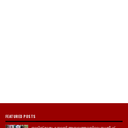
FEATURED POSTS
നാടിന് മാതൃകയായി അമ്പലത്തറയിലെ സുജീഷ്,