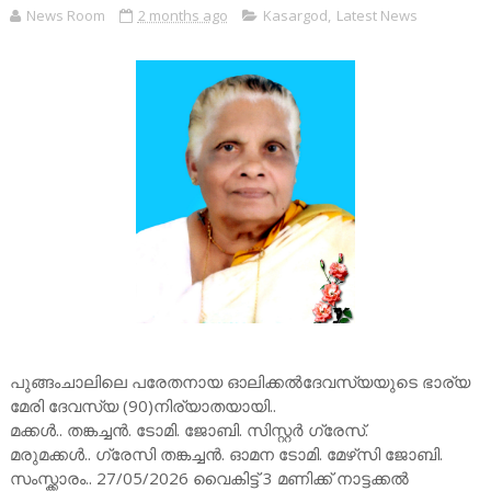
News Room
2 months ago
Kasargod
,
Latest News
പുങ്ങംചാലിലെ പരേതനായ ഓലിക്കൽദേവസ്യയുടെ ഭാര്യ
മേരി ദേവസ്യ (90)നിര്യാതയായി..
മക്കൾ.. തങ്കച്ചൻ. ടോമി. ജോബി. സിസ്റ്റർ ഗ്രേസ്.
മരുമക്കൾ.. ഗ്രേസി തങ്കച്ചൻ. ഓമന ടോമി. മേഴ്‌സി ജോബി.
സംസ്ക്കാരം.. 27/05/2026 വൈകിട്ട് 3 മണിക്ക് നാട്ടക്കൽ