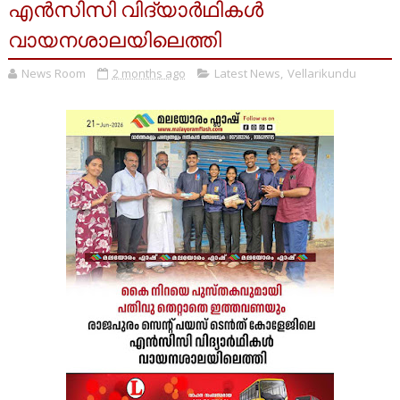
എൻസിസി വിദ്യാർഥികൾ
വായനശാലയിലെത്തി
News Room
2 months ago
Latest News
,
Vellarikundu