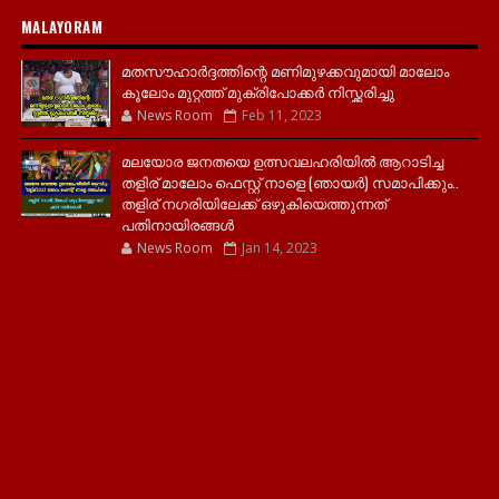
MALAYORAM
മതസൗഹാർദ്ദത്തിന്റെ മണിമുഴക്കവുമായി മാലോം
കൂലോം മുറ്റത്ത് മുക്രിപോക്കർ നിസ്ക്കരിച്ചു
News Room
Feb 11, 2023
മലയോര ജനതയെ ഉത്സവലഹരിയിൽ ആറാടിച്ച
തളിര് മാലോം ഫെസ്റ്റ് നാളെ (ഞായർ) സമാപിക്കും..
തളിര് നഗരിയിലേക്ക് ഒഴുകിയെത്തുന്നത്
പതിനായിരങ്ങൾ
News Room
Jan 14, 2023