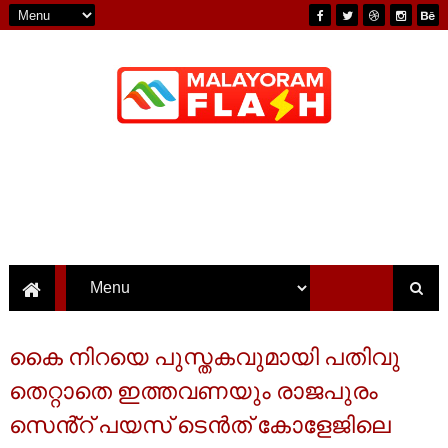
കൈ നിറയെ പുസ്തകവുമായി പതിവു
തെറ്റാതെ ഇത്തവണയും രാജപുരം
സെൻ്റ് പയസ് ടെൻത് കോളേജിലെ