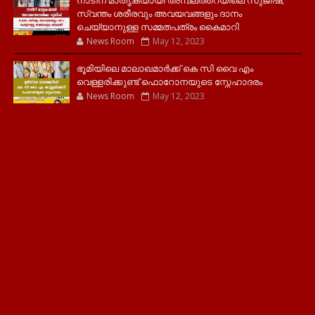
സ്വന്തം ശരീരവും അവയവങ്ങളും ദാനം
ചെയ്യാനുള്ള സമ്മതപത്രം കൈമാറി
News Room
May 12, 2023
ഭൂമിയിലെ മാലാഖമാർക്ക് കെ സി വൈ എം
വെള്ളരിക്കുണ്ട് ഫൊറോനയുടെ സ്നേഹാദരം
News Room
May 12, 2023