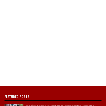
FEATURED POSTS
നാടിന് മാതൃകയായി അമ്പലത്തറയിലെ സുജീഷ്,