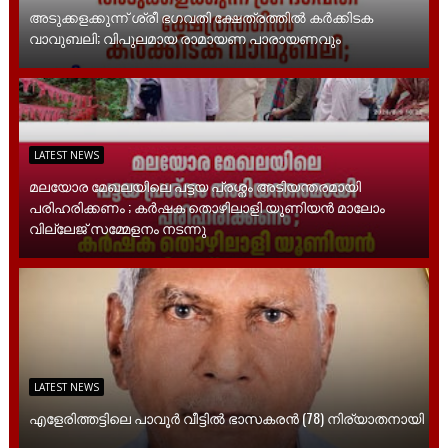
അടുക്കളക്കുന്ന് ശ്രീ ഭഗവതി ക്ഷേത്രത്തിൽ കർക്കിടക
വാവുബലി; വിപുലമായ രാമായണ പാരായണവും
LATEST NEWS
മലയോര മേഖലയിലെ പട്ടയ പ്രശ്നം അടിയന്തരമായി
പരിഹരിക്കണം ; കർഷക തൊഴിലാളി യൂണിയൻ മാലോം
വില്ലേജ് സമ്മേളനം നടന്നു
LATEST NEWS
എളേരിത്തട്ടിലെ പാവൂർ വീട്ടിൽ ഭാസകരൻ (78) നിര്യാതനായി