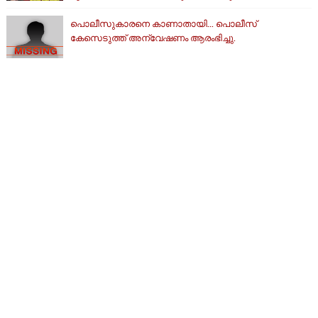
പൊലീസുകാരനെ കാണാതായി... പൊലീസ്
കേസെടുത്ത് അന്വേഷണം ആരംഭിച്ചു.