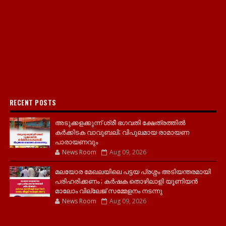
RECENT POSTS
അടുക്കളക്കുന്ന് ശ്രീ ഭഗവതി ക്ഷേത്രത്തിൽ
കർക്കിടക വാവുബലി; വിപുലമായ രാമായണ
പാരായണവും
News Room
Aug 09, 2026
മലയോര മേഖലയിലെ പട്ടയ പ്രശ്നം അടിയന്തരമായി
പരിഹരിക്കണം ; കർഷക തൊഴിലാളി യൂണിയൻ
മാലോം വില്ലേജ് സമ്മേളനം നടന്നു
News Room
Aug 09, 2026