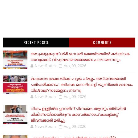
RECENT POSTS
COMMENTS
അടുക്കളക്കുന്ന് ശ്രീ ഭഗവതി ക്ഷേത്രത്തിൽ കർക്കിടക
വാവുബലി; വിപുലമായ രാമായണ പാരായണവും
News Room
Aug 09, 2026
മലയോര മേഖലയിലെ പട്ടയ പ്രശ്നം അടിയന്തരമായി
പരിഹരിക്കണം ; കർഷക തൊഴിലാളി യൂണിയൻ മാലോം
വില്ലേജ് സമ്മേളനം നടന്നു
News Room
Aug 09, 2026
വിഷം ഉള്ളിൽച്ചെന്നതിന് പിന്നാലെ ആശുപത്രിയിൽ
ചികിത്സയിലായിരുന്ന കാസർഗോഡ് കലക്ട്രേറ്റ്
ജീവനക്കാരി മരിച്ചു
News Room
Aug 09, 2026