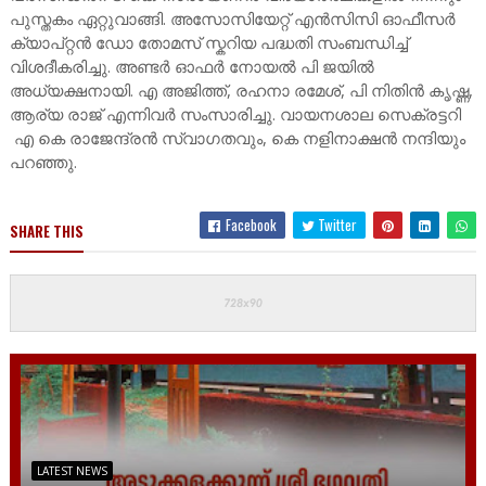
പുസ്തകം ഏറ്റുവാങ്ങി. അസോസിയേറ്റ് എൻസിസി ഓഫീസർ
ക്യാപ്റ്റൻ ഡോ തോമസ് സ്കറിയ പദ്ധതി സംബന്ധിച്ച്
വിശദീകരിച്ചു. അണ്ടർ ഓഫർ നോയൽ പി ജയിൽ
അധ്യക്ഷനായി. എ അജിത്ത്, രഹനാ രമേശ്, പി നിതിൻ കൃഷ്ണ,
ആര്യ രാജ് എന്നിവർ സംസാരിച്ചു. വായനശാല സെക്രട്ടറി
എ കെ രാജേന്ദ്രൻ സ്വാഗതവും, കെ നളിനാക്ഷൻ നന്ദിയും
പറഞ്ഞു.
Facebook
Twitter
SHARE THIS
LATEST NEWS