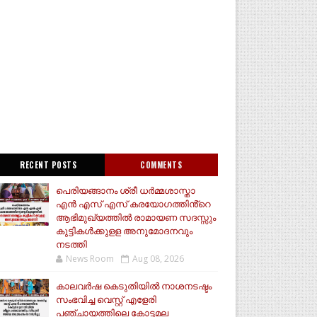
RECENT POSTS
COMMENTS
പെരിയങ്ങാനം ശ്രീ ധർമ്മശാസ്താ
എൻ എസ് എസ് കരയോഗത്തിൻ്റെ
ആഭിമുഖ്യത്തിൽ രാമായണ സദസ്സും
കുട്ടികൾക്കുളള അനുമോദനവും
നടത്തി
News Room
Aug 08, 2026
കാലവർഷ കെടുതിയിൽ നാശനടഷ്ടം
സംഭവിച്ച വെസ്റ്റ് എളേരി
പഞ്ചായത്തിലെ കോട്ടമല