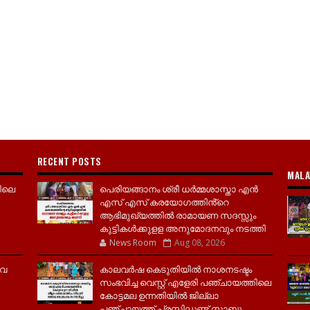
RECENT POSTS
MALA
ിലെ
പെരിയങ്ങാനം ശ്രീ ധർമ്മശാസ്താ എൻ
എസ് എസ് കരയോഗത്തിൻ്റെ
ആഭിമുഖ്യത്തിൽ രാമായണ സദസ്സും
കുട്ടികൾക്കുളള അനുമോദനവും നടത്തി
News Room
Aug 08, 2026
വൈ
കാലവർഷ കെടുതിയിൽ നാശനടഷ്ടം
സംഭവിച്ച വെസ്റ്റ് എളേരി പഞ്ചായത്തിലെ
കോട്ടമല ഉന്നതിയിൽ ജില്ലാ
പഞ്ചായത്ത് പ്രസിഡണ്ട് സാബു