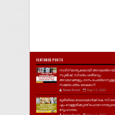
FEATURED POSTS
നാടിന് മാതൃകയായി അമ്പലത്തറയ
സുജീഷ്, സ്വന്തം ശരീരവും
അവയവങ്ങളും ദാനം ചെയ്യാനുള്ള
സമ്മതപത്രം കൈമാറി
News Room
May 12, 2023
ഭൂമിയിലെ മാലാഖമാർക്ക് കെ സി 
എം വെള്ളരിക്കുണ്ട് ഫൊറോനയുടെ
സ്നേഹാദരം
News Room
May 12, 2023