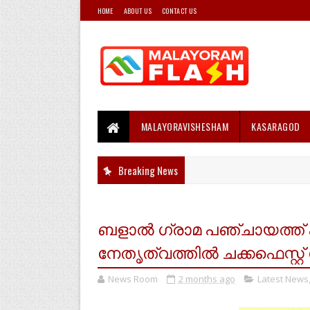
HOME
ABOUT US
CONTACT US
MALAYORAVISHESHAM
KASARAGOD
Breaking News
ബളാൽ ഗ്രാമ പഞ്ചായത്ത് 
നേതൃത്വത്തിൽ ചക്കഫെസ്റ്റ് 
News Room
2 months ago
Latest News