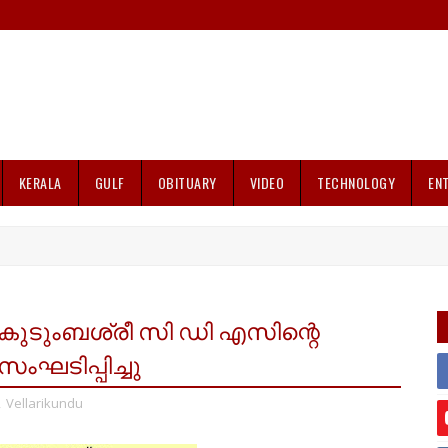
KERALA
GULF
OBITUARY
VIDEO
TECHNOLOGY
EN
കുടുംബശ്രീ സി ഡി എസിന്റെ
സംഘടിപ്പിച്ചു
,
Vellarikundu