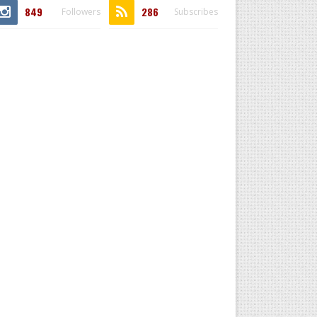
849
286
Followers
Subscribes