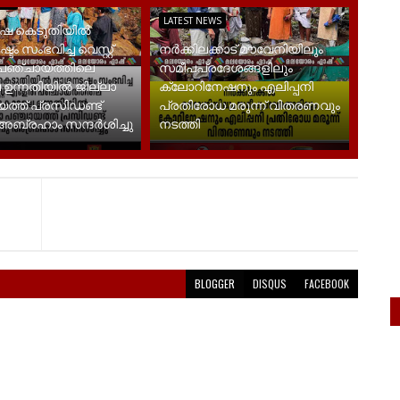
EWS
LATEST NEWS
ഷ കെടുതിയിൽ
ം സംഭവിച്ച വെസ്റ്റ്
നർക്കിലക്കാട് മൗവേനിയിലും
പഞ്ചായത്തിലെ
സമീപപ്രദേശങ്ങളിലും
 ഉന്നതിയിൽ ജില്ലാ
ക്ലോറിനേഷനും എലിപ്പനി
ത്ത് പ്രസിഡണ്ട്
പ്രതിരോധ മരുന്ന് വിതരണവും
ബ്രഹാം സന്ദര്‍ശിച്ചു
നടത്തി
BLOGGER
DISQUS
FACEBOOK