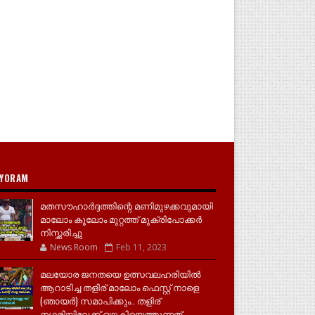
YORAM
മതസൗഹാർദ്ദത്തിന്റെ മണിമുഴക്കവുമായി
മാലോം കൂലോം മുറ്റത്ത് മുക്രിപോക്കർ
നിസ്ക്കരിച്ചു
News Room
Feb 11, 2023
മലയോര ജനതയെ ഉത്സവലഹരിയിൽ
ആറാടിച്ച തളിര് മാലോം ഫെസ്റ്റ് നാളെ
(ഞായർ) സമാപിക്കും.. തളിര്
നഗരിയിലേക്ക് ഒഴുകിയെത്തുന്നത്