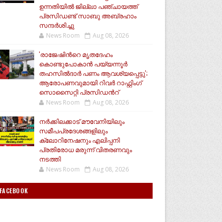
ഉന്നതിയിൽ ജില്ലാ പഞ്ചായത്ത്
പ്രസിഡണ്ട് സാബു അബ്രഹാം
സന്ദര്‍ശിച്ചു
News Room
Aug 08, 2026
'രാജേഷിന്‍റെ മൃതദേഹം
കൊണ്ടുപോകാൻ പയ്യന്നൂർ
തഹസിൽദാർ പണം ആവശ്യപ്പെട്ടു';
ആരോപണവുമായി റിവർ റാഫ്റ്റിംഗ്
സൊസൈറ്റി പ്രസിഡന്‍റ്
News Room
Aug 08, 2026
നർക്കിലക്കാട് മൗവേനിയിലും
സമീപപ്രദേശങ്ങളിലും
ക്ലോറിനേഷനും എലിപ്പനി
പ്രതിരോധ മരുന്ന് വിതരണവും
നടത്തി
News Room
Aug 08, 2026
FACEBOOK