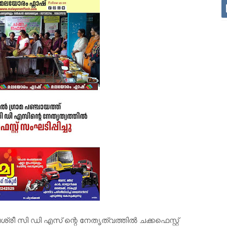
രീ സി ഡി എസ് ന്റെ നേതൃത്വത്തിൽ ചക്കഫെസ്റ്റ്