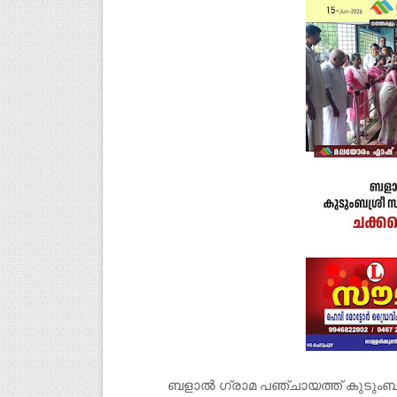
ബളാൽ ഗ്രാമ പഞ്ചായത്ത് കുടുംബശ്