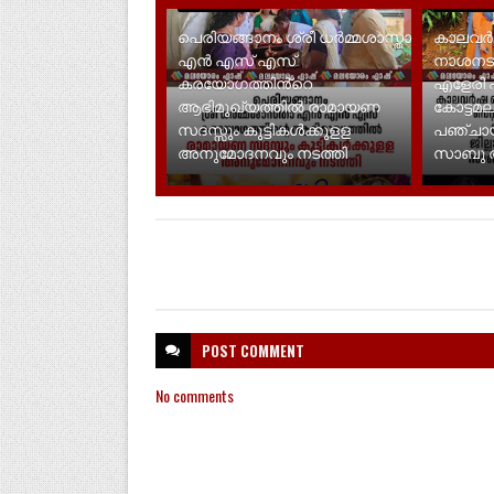
LATEST NEWS
LATEST N
പെരിയങ്ങാനം ശ്രീ ധർമ്മശാസ്താ
കാലവർ
എൻ എസ് എസ്
നാശനടഷ്ട
കരയോഗത്തിൻ്റെ
എളേരി 
ആഭിമുഖ്യത്തിൽ രാമായണ
കോട്ടമല
സദസ്സും കുട്ടികൾക്കുളള
പഞ്ചായ
അനുമോദനവും നടത്തി
സാബു അ
POST
COMMENT
No comments