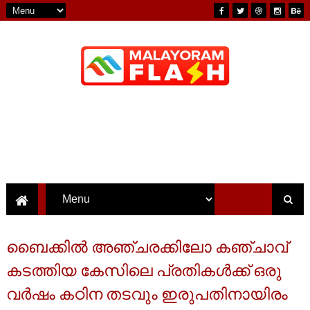
ബൈക്കിൽ അഞ്ചരക്കിലോ കഞ്ചാവ്
കടത്തിയ കേസിലെ പ്രതികൾക്ക് ഒരു
വർഷം കഠിന തടവും ഇരുപതിനായിരം