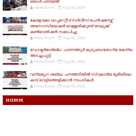
ഒരാൾ പിടിയിൽ
News Room
Aug 09, 2026
കേരള കോ ഓപ്പറേറ്റീവ് സർവീസ് പെൻഷനേഴ്സ്
അസോസിയേഷൻ വെള്ളരിക്കുണ്ട് താലൂക്ക്
കൺവെൻഷൻ സമാപിച്ചു
News Room
Aug 08, 2026
ഡോക്ടർമാരില്ല ; പാണത്തൂർ കുടുംബാരോഗ്യ കേന്ദ്രം
അടച്ചുപൂട്ടി
News Room
Aug 08, 2026
വന്യമൃഗ ശല്യം: പനത്തടിയിൽ സ്വകാര്യ ഭൂമിയിലെ
കാട് വെട്ടിത്തെളിക്കാൻ നടപടികൾ
News Room
Aug 08, 2026
FACEBOOK