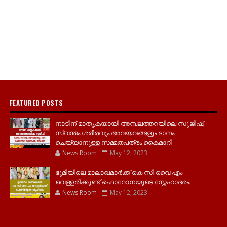
FEATURED POSTS
നാടിന് മാതൃകയായി അമ്പലത്തറയിലെ സുജീഷ്,
സ്വന്തം ശരീരവും അവയവങ്ങളും ദാനം
ചെയ്യാനുള്ള സമ്മതപത്രം കൈമാറി
News Room
May 12, 2023
ഭൂമിയിലെ മാലാഖമാർക്ക് കെ സി വൈ എം
വെള്ളരിക്കുണ്ട് ഫൊറോനയുടെ സ്നേഹാദരം
News Room
May 12, 2023