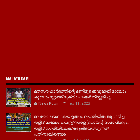
MALAYORAM
മതസൗഹാർദ്ദത്തിന്റെ മണിമുഴക്കവുമായി മാലോം
കൂലോം മുറ്റത്ത് മുക്രിപോക്കർ നിസ്ക്കരിച്ചു
News Room
Feb 11, 2023
മലയോര ജനതയെ ഉത്സവലഹരിയിൽ ആറാടിച്ച
തളിര് മാലോം ഫെസ്റ്റ് നാളെ (ഞായർ) സമാപിക്കും..
തളിര് നഗരിയിലേക്ക് ഒഴുകിയെത്തുന്നത്
പതിനായിരങ്ങൾ