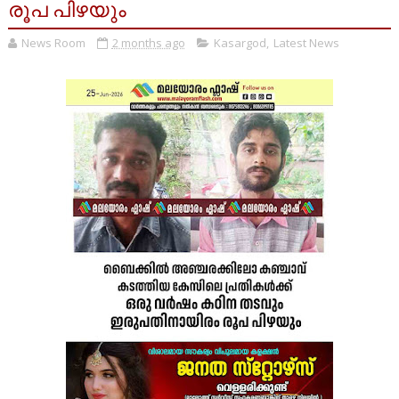
രൂപ പിഴയും
News Room
2 months ago
Kasargod
,
Latest News