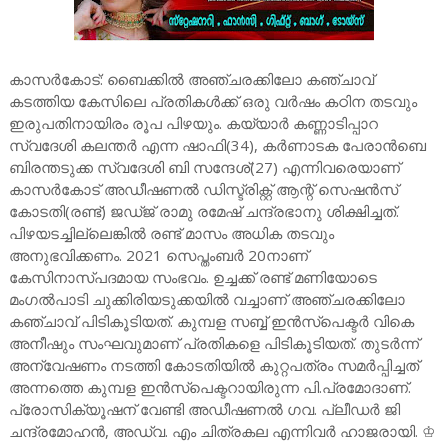
കാസർകോട്: ബൈക്കിൽ അഞ്ചരക്കിലോ കഞ്ചാവ്
കടത്തിയ കേസിലെ പ്രതികൾക്ക് ഒരു വർഷം കഠിന തടവും
ഇരുപതിനായിരം രൂപ പിഴയും. കയ്യാർ കണ്ണാടിപ്പാറ
സ്വദേശി കലന്തർ എന്ന ഷാഫി(34), കർണാടക പേരാൻബെ
ബിരന്തടുക്ക സ്വദേശി ബി സന്ദേശ്(27) എന്നിവരെയാണ്
കാസർകോട് അഡീഷണൽ ഡിസ്ട്രിക്റ്റ് ആന്റ് സെഷൻസ്
കോടതി(രണ്ട്) ജഡ്ജ് രാമു രമേഷ് ചന്ദ്രഭാനു ശിക്ഷിച്ചത്.
പിഴയടച്ചില്ലെങ്കിൽ രണ്ട് മാസം അധിക തടവും
അനുഭവിക്കണം. 2021 സെപ്തംബർ 20നാണ്
കേസിനാസ്പദമായ സംഭവം. ഉച്ചക്ക് രണ്ട് മണിയോടെ
മംഗൽപാടി ചുക്കിരിയടുക്കയിൽ വച്ചാണ് അഞ്ചരക്കിലോ
കഞ്ചാവ് പിടികൂടിയത്. കുമ്പള സബ്ബ് ഇൻസ്പെക്ടർ വികെ
അനീഷും സംഘവുമാണ് പ്രതികളെ പിടികൂടിയത്. തുടർന്ന്
അന്വേഷണം നടത്തി കോടതിയിൽ കുറ്റപത്രം സമർപ്പിച്ചത്
അന്നത്തെ കുമ്പള ഇൻസ്പെക്ടറായിരുന്ന പി.പ്രമോദാണ്.
പ്രോസിക്യൂഷന് വേണ്ടി അഡീഷണൽ ഗവ. പ്ലീഡർ ജി
ചന്ദ്രമോഹൻ, അഡ്വ. എം ചിത്രകല എന്നിവർ ഹാജരായി. ♔