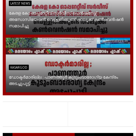
LATEST NEWS
കേരള കോ ഓപ്പറേറ്റീവ് സർവീസ് പെൻഷനേഴ്സ്
അസോസിയേഷൻ വെള്ളരിക്കുണ്ട് താലൂക്ക് കൺവെൻഷൻ
സമാപിച്ചു
KASARGOD
ഡോക്ടർമാരില്ല ; പാണത്തൂർ കുടുംബാരോഗ്യ കേന്ദ്രം
അടച്ചുപൂട്ടി