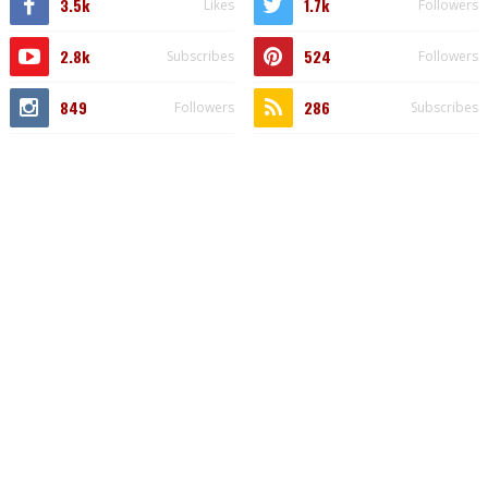
3.5k
1.7k
Likes
Followers
2.8k
524
Subscribes
Followers
849
286
Followers
Subscribes