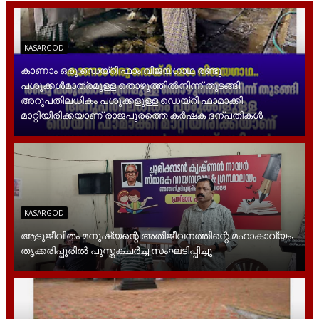
KASARGOD
കാണാം ഒരു ഡെയ്‌റി ഫാം വിജയഗാഥ രണ്ടു
പശുക്കൾമാത്രമുള്ള തൊഴുത്തിൽനിന്ന് തുടങ്ങി
അറുപതിലധികം പശുക്കളുള്ള ഡെയ്റി ഫാമാക്കി
മാറ്റിയിരിക്കയാണ് രാജപുരത്തെ കർഷക ദന്പതികൾ
KASARGOD
ആടുജീവിതം മനുഷ്യന്റെ അതിജീവനത്തിന്റെ മഹാകാവ്യം;
തൃക്കരിപ്പൂരിൽ പുസ്തകചർച്ച സംഘടിപ്പിച്ചു