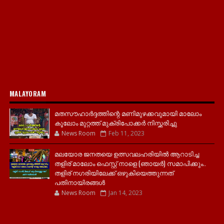
MALAYORAM
മതസൗഹാർദ്ദത്തിന്റെ മണിമുഴക്കവുമായി മാലോം
കൂലോം മുറ്റത്ത് മുക്രിപോക്കർ നിസ്ക്കരിച്ചു
News Room
Feb 11, 2023
മലയോര ജനതയെ ഉത്സവലഹരിയിൽ ആറാടിച്ച
തളിര് മാലോം ഫെസ്റ്റ് നാളെ (ഞായർ) സമാപിക്കും..
തളിര് നഗരിയിലേക്ക് ഒഴുകിയെത്തുന്നത്
പതിനായിരങ്ങൾ
News Room
Jan 14, 2023