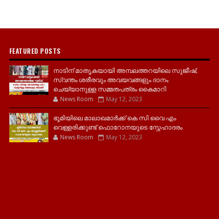
FEATURED POSTS
നാടിന് മാതൃകയായി അമ്പലത്തറയിലെ സുജീഷ്,
സ്വന്തം ശരീരവും അവയവങ്ങളും ദാനം
ചെയ്യാനുള്ള സമ്മതപത്രം കൈമാറി
News Room
May 12, 2023
ഭൂമിയിലെ മാലാഖമാർക്ക് കെ സി വൈ എം
വെള്ളരിക്കുണ്ട് ഫൊറോനയുടെ സ്നേഹാദരം
News Room
May 12, 2023