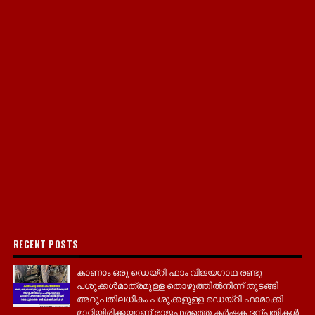
RECENT POSTS
കാണാം ഒരു ഡെയ്‌റി ഫാം വിജയഗാഥ രണ്ടു
പശുക്കൾമാത്രമുള്ള തൊഴുത്തിൽനിന്ന് തുടങ്ങി
അറുപതിലധികം പശുക്കളുള്ള ഡെയ്റി ഫാമാക്കി
മാറ്റിയിരിക്കയാണ് രാജപുരത്തെ കർഷക ദന്പതികൾ