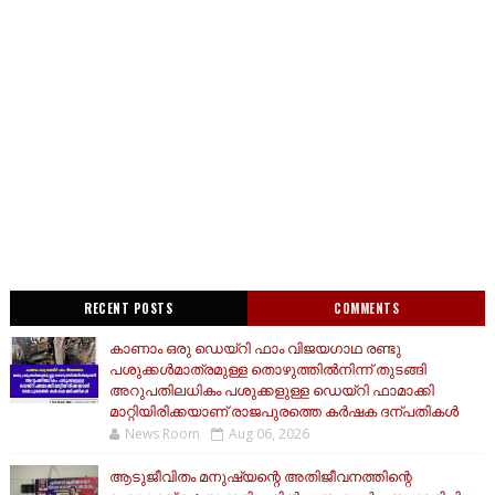
RECENT POSTS
COMMENTS
കാണാം ഒരു ഡെയ്‌റി ഫാം വിജയഗാഥ രണ്ടു
പശുക്കൾമാത്രമുള്ള തൊഴുത്തിൽനിന്ന് തുടങ്ങി
അറുപതിലധികം പശുക്കളുള്ള ഡെയ്റി ഫാമാക്കി
മാറ്റിയിരിക്കയാണ് രാജപുരത്തെ കർഷക ദന്പതികൾ
News Room
Aug 06, 2026
ആടുജീവിതം മനുഷ്യന്റെ അതിജീവനത്തിന്റെ