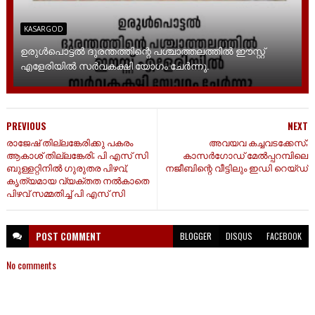
KASARGOD
ഉരുൾപൊട്ടൽ ദുരന്തത്തിന്റെ പശ്ചാത്തലത്തിൽ ഈസ്റ്റ്‌
എളേരിയിൽ സർവകക്ഷി യോഗം ചേർന്നു.
PREVIOUS
NEXT
രാജേഷ് തില്ലങ്കേരിക്കു പകരം
അവയവ കച്ചവടക്കേസ്;
ആകാശ് തില്ലങ്കേരി; പി എസ് സി
കാസർഗോഡ് മേല്‍പ്പറമ്പിലെ
ബുള്ളറ്റിനിൽ ഗുരുതര പിഴവ്,
നജീബിന്റെ വീട്ടിലും ഇഡി റെയ്ഡ്
കൃത്യമായ വ്യക്തത നൽകാതെ
പിഴവ് സമ്മതിച്ച് പി എസ് സി
POST
COMMENT
BLOGGER
DISQUS
FACEBOOK
No comments