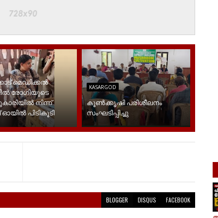
കോട് മെഡിക്കൽ
KASARGOD
ിൽ രോഗിയുടെ
പ്പുകാരിയിൽ നിന്ന്
കൂൺക്കൃഷി പരിശീലനം
 ഓയിൽ പിടികൂടി
സംഘടിപ്പിച്ചു
BLOGGER
DISQUS
FACEBOOK
ആ