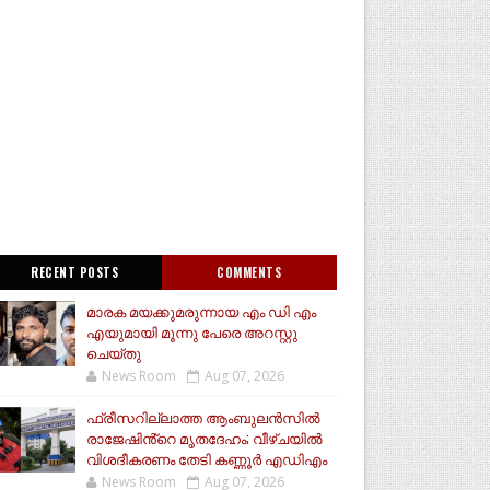
RECENT POSTS
COMMENTS
മാരക മയക്കുമരുന്നായ എം ഡി എം
എയുമായി മൂന്നു പേരെ അറസ്റ്റു
ചെയ്തു
News Room
Aug 07, 2026
ഫ്രീസറില്ലാത്ത ആംബുലൻസിൽ
രാജേഷിൻ്റെ മൃതദേഹം; വീഴ്ചയിൽ
വിശദീകരണം തേടി കണ്ണൂർ എഡിഎം
News Room
Aug 07, 2026