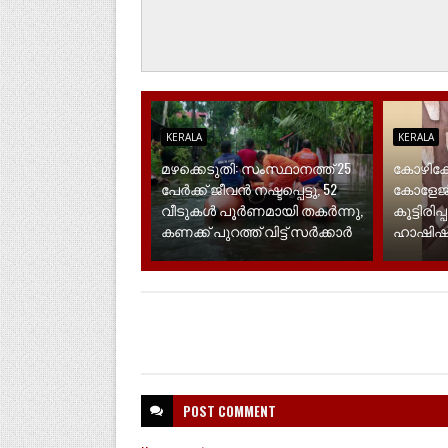
KERALA
KERALA
മഴക്കെടുതി: സംസ്ഥാനത്ത് 25
കോഴിക്
പേർക്ക് ജീവൻ നഷ്ടപ്പെട്ടു, 52
കോളേജ
വീ‌ടുകൾ പൂർണമായി തകർന്നു,
കൂട്ടിരി
കണക്ക് പുറത്ത് വിട്ട് സർക്കാർ
ഹാഷിഷ്
POST
COMMENT