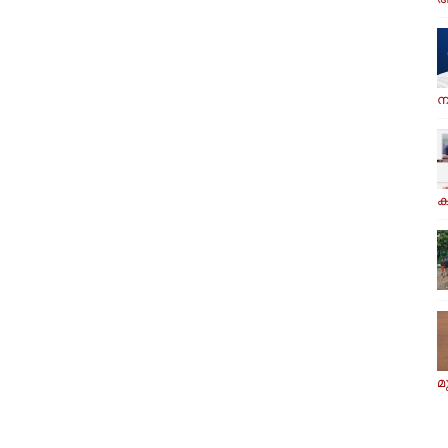
ന
ക
മ