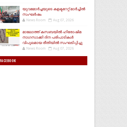
യുവമോര്‍ച്ചയുടെ കളക്ടറേറ്റ് മാര്‍ച്ചില്‍
സംഘര്‍ഷം
News Room
Aug 07, 2026
മാലോത്ത് കസബയിൽ ഹിരോഷിമ
നാഗസാക്കി ദിന പരിപാടികൾ
വിപുലമായ രീതിയിൽ സംഘടിപ്പിച്ചു
News Room
Aug 07, 2026
FACEBOOK