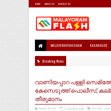
HOME
ABOUT US
CONTACT US
MALAYORAVISHESHAM
KASARAGOD
Breaking News
വാണിയപ്പാറ പള്ളി സെമിത്
കേസെടുത്ത് പൊലീസ്, കല്ല
തീരുമാനം
News Room
2 months ago
Kerala
,
Late