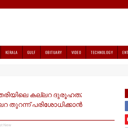
KERALA
GULF
OBITUARY
VIDEO
TECHNOLOGY
EN
തേരിയിലെ കല്ലറ ദുരൂഹത;
റ തുറന്ന് പരിശോധിക്കാൻ
st New