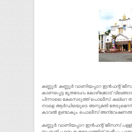
കണ്ണൂര്‍: കണ്ണൂര്‍ വാണിയപ്പാറ ഇൻഫന്റ് 
കാണപ്പെട്ട മൃതദേഹം കോഴിക്കോട് വിലങ്
പിന്നാലെ കേസെടുത്ത് പൊലീസ്. കല്ലറ തു
നാളെ ആർഡിഒയുടെ അനുമതി തേടുമെന്ന് 
കാവൽ ഉണ്ടാകും. പൊലീസ് അന്വേഷണത്തിൽ 
കണ്ണൂർ വാണിയപ്പാറ ഇൻഫന്റ് ജീസസ് പള
സംസ്ക്കരിച്ച ഒരു മൃതദേഹത്തിന് സമീപം പാ