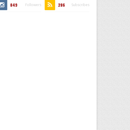
849
286
Followers
Subscribes