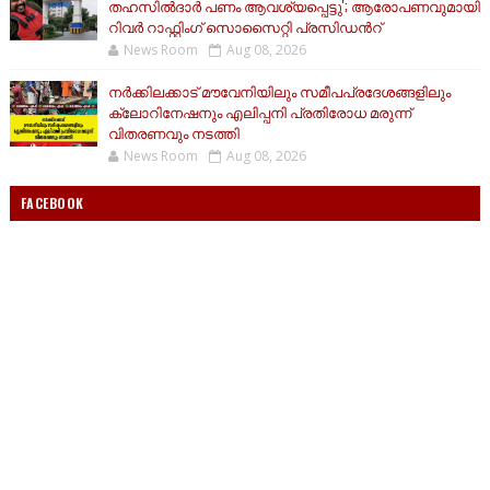
തഹസിൽദാർ പണം ആവശ്യപ്പെട്ടു'; ആരോപണവുമായി
റിവർ റാഫ്റ്റിംഗ് സൊസൈറ്റി പ്രസിഡന്‍റ്
News Room
Aug 08, 2026
നർക്കിലക്കാട് മൗവേനിയിലും സമീപപ്രദേശങ്ങളിലും
ക്ലോറിനേഷനും എലിപ്പനി പ്രതിരോധ മരുന്ന്
വിതരണവും നടത്തി
News Room
Aug 08, 2026
FACEBOOK