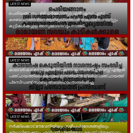
LATEST NEWS
പെരിയങ്ങാനം ശ്രീ ധർമ്മശാസ്താ എൻ എസ് എസ്
കരയോഗത്തിൻ്റെ ആഭിമുഖ്യത്തിൽ രാമായണ സദസ്സും
കുട്ടികൾക്കുളള അനുമോദനവും നടത്തി
LATEST NEWS
കാലവർഷ കെടുതിയിൽ നാശനടഷ്ടം സംഭവിച്ച വെസ്റ്റ് എളേരി
പഞ്ചായത്തിലെ കോട്ടമല ഉന്നതിയിൽ ജില്ലാ പഞ്ചായത്ത്
പ്രസിഡണ്ട് സാബു അബ്രഹാം സന്ദര്‍ശിച്ചു
LATEST NEWS
നർക്കിലക്കാട് മൗവേനിയിലും സമീപപ്രദേശങ്ങളിലും
ക്ലോറിനേഷനും എലിപ്പനി പ്രതിരോധ മരുന്ന് വിതരണവും