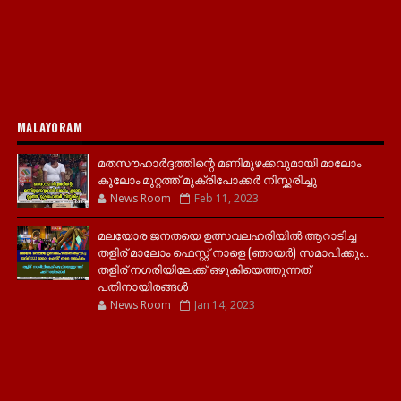
MALAYORAM
മതസൗഹാർദ്ദത്തിന്റെ മണിമുഴക്കവുമായി മാലോം
കൂലോം മുറ്റത്ത് മുക്രിപോക്കർ നിസ്ക്കരിച്ചു
News Room
Feb 11, 2023
മലയോര ജനതയെ ഉത്സവലഹരിയിൽ ആറാടിച്ച
തളിര് മാലോം ഫെസ്റ്റ് നാളെ (ഞായർ) സമാപിക്കും..
തളിര് നഗരിയിലേക്ക് ഒഴുകിയെത്തുന്നത്
പതിനായിരങ്ങൾ
News Room
Jan 14, 2023