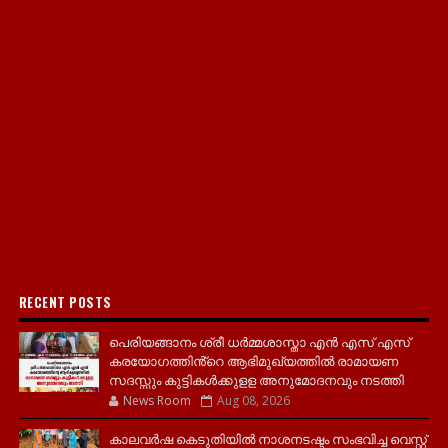
RECENT POSTS
പെരിയങ്ങാനം ശ്രീ ധർമ്മശാസ്താ എൻ എസ് എസ്
കരയോഗത്തിൻ്റെ ആഭിമുഖ്യത്തിൽ രാമായണ
സദസ്സും കുട്ടികൾക്കുളള അനുമോദനവും നടത്തി
News Room
Aug 08, 2026
കാലവർഷ കെടുതിയിൽ നാശനടഷ്ടം സംഭവിച്ച വെസ്റ്റ്