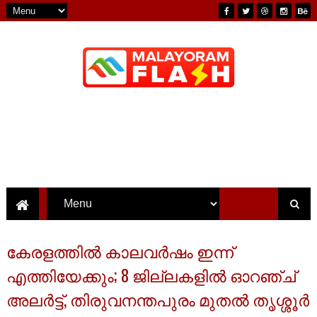
കേരളത്തിൽ കാലവർഷം ഇന്ന്
എത്തിയേക്കും; 8 ജില്ലകളിൽ ഓറഞ്ച്
അലർട്ട്, തിരുവനന്തപുരം മുതൽ തൃശ്ശൂർ