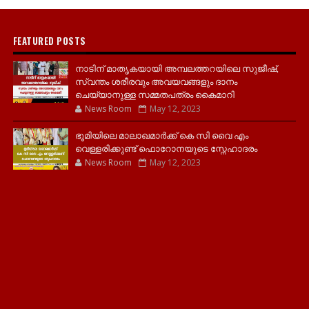
FEATURED POSTS
നാടിന് മാതൃകയായി അമ്പലത്തറയിലെ സുജീഷ്,
സ്വന്തം ശരീരവും അവയവങ്ങളും ദാനം
ചെയ്യാനുള്ള സമ്മതപത്രം കൈമാറി
News Room
May 12, 2023
ഭൂമിയിലെ മാലാഖമാർക്ക് കെ സി വൈ എം
വെള്ളരിക്കുണ്ട് ഫൊറോനയുടെ സ്നേഹാദരം
News Room
May 12, 2023