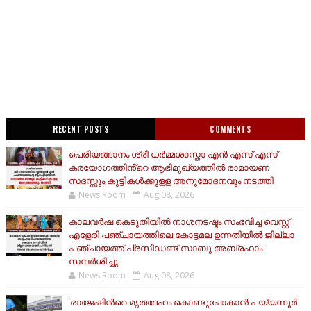
RECENT POSTS
COMMENTS
പെരിയങ്ങാനം ശ്രീ ധർമ്മശാസ്താ എൻ എസ് എസ്
കരയോഗത്തിൻ്റെ ആഭിമുഖ്യത്തിൽ രാമായണ
സദസ്സും കുട്ടികൾക്കുളള അനുമോദനവും നടത്തി
News Room
Aug 08, 2026
കാലവർഷ കെടുതിയിൽ നാശനടഷ്ടം സംഭവിച്ച വെസ്റ്റ്
എളേരി പഞ്ചായത്തിലെ കോട്ടമല ഉന്നതിയിൽ ജില്ലാ
പഞ്ചായത്ത് പ്രസിഡണ്ട് സാബു അബ്രഹാം
സന്ദര്‍ശിച്ചു
News Room
Aug 08, 2026
'രാജേഷിന്‍റെ മൃതദേഹം കൊണ്ടുപോകാൻ പയ്യന്നൂർ