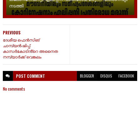
നടത്തി
PREVIOUS
ദേശീയ ഫെൻസിങ്
ചാമ്പ്യൻഷിപ്പ്:
കാസർകോടിൻ്റെ അനൈത
നമ്പ്യാർക്ക് വെങ്കലം
POST
COMMENT
BLOGGER
DISQUS
FACEBOOK
No comments