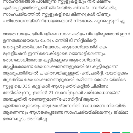
സഹോദരങ്ങൾ പഠിക്കുന്ന സ്കൂളുകളിലും നിരീക്ഷണം
ഏർപ്പെടുത്തിയിട്ടുണ്ട്. ജില്ലയിൽ ഷിഗല്ല സ്ഥിരീകരിച്ച
സാഹചര്യത്തിൽ സ്കൂളുകളിലെ കിണറുകൾ വീണ്ടും
പരിശോധനയ്ക്ക് വിധേയമാക്കാൻ നിർദേശം പുറപ്പെടുവിച്ചു.
അതേസമയം, ജില്ലയിലെ സാഹചര്യം വിലയിരുത്താൻ ഇന്ന്
ഉന്നതതലയോഗം ചേരും. മന്ത്രി ടി സിദ്ദിഖിന്റെ
നേതൃത്വത്തിലാണ് യോഗം. ആരോഗ്യമന്ത്രി കെ
മുരളീധരൻ ഇന്ന് വൈകിട്ടോടെ വയനാട്ടിലെത്തും.
രോഗബാധിതരായ കുട്ടികളുടെ ആരോഗ്യനില
തൃപ്തികരമാണ്. രോഗലക്ഷണങ്ങളുമായി 60 കുട്ടികളാണ്
ആശുപത്രിയിൽ ചികിത്സയിലുള്ളത്. പനി,ഛർദ്ദി, വയറിളക്കം
തുടങ്ങിയ രോഗലക്ഷണങ്ങളുമായി കഴിഞ്ഞ ഒരാഴ്ചയ്ക്കിടെ
സ്കൂളിലെ 339 കുട്ടികൾ ആശുപത്രികളിൽ ചികിത്സ
തേടിയിരുന്നു. ഇതിൽ 21 സാമ്പിളുകൾ പരിശോധനയ്ക്ക്
അയച്ചതിൽ രണ്ടെണ്ണമാണ് പോസിറ്റീവ് ആയത്.
എല്ലാവരുടെയും ആരോഗ്യസ്ഥിതി സാധാരണ നിലയിൽ
ആണെന്നും ആശങ്കപ്പെടേണ്ട സാഹചര്യമില്ലെന്നും ജില്ലാ
ഭരണകൂടം അറിയിച്ചു.