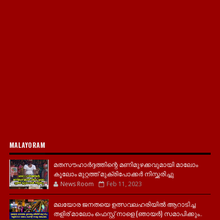
MALAYORAM
മതസൗഹാർദ്ദത്തിന്റെ മണിമുഴക്കവുമായി മാലോം
കൂലോം മുറ്റത്ത് മുക്രിപോക്കർ നിസ്ക്കരിച്ചു
News Room
Feb 11, 2023
മലയോര ജനതയെ ഉത്സവലഹരിയിൽ ആറാടിച്ച
തളിര് മാലോം ഫെസ്റ്റ് നാളെ (ഞായർ) സമാപിക്കും..