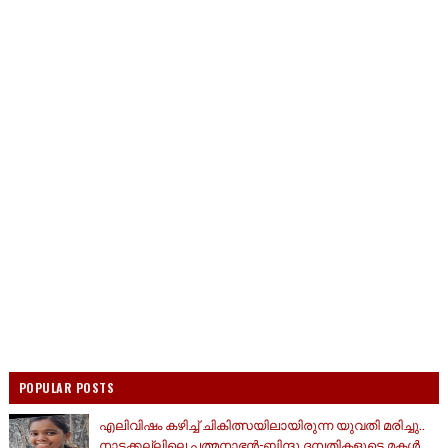
POPULAR POSTS
എലിവിഷം കഴിച്ച് ചികിത്സയിലായിരുന്ന യുവതി മരിച്ചു..
നാട്ടക്കല്ലിലെ പത്മനാഭൻ-ബിന്ദു ദമ്പതികളുടെ മകൾ