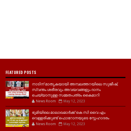
FEATURED POSTS
നാടിന് മാതൃകയായി അമ്പലത്തറയിലെ സുജീഷ്,
സ്വന്തം ശരീരവും അവയവങ്ങളും ദാനം
ചെയ്യാനുള്ള സമ്മതപത്രം കൈമാറി
News Room
May 12, 2023
ഭൂമിയിലെ മാലാഖമാർക്ക് കെ സി വൈ എം
വെള്ളരിക്കുണ്ട് ഫൊറോനയുടെ സ്നേഹാദരം
News Room
May 12, 2023