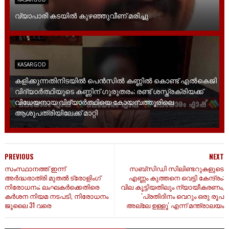
വ്യാപാരി കടയിൽ കുഴഞ്ഞുവീണ് മരിച്ചു
KASARGOD
കളിക്കുന്നതിനിടയിൽ പെൻസിൽ കണ്ണിൽ കൊണ്ട് എൽകെജി
വിദ്യാർത്ഥിയുടെ കണ്ണിന് ഗുരുതരം; രണ്ട് ശസ്ത്രക്രിയക്ക്
വിധേയനായ വിദ്യാർത്ഥിയെ കോയമ്പത്തൂരിലെ
ആശുപത്രിയിലേക്ക് മാറ്റി
PREVIOUS
NEXT
സംസ്ഥാനത്ത് ഇന്ന്
സബ്‌സിഡി സിലിണ്ടറുകളുടെ
അർദ്ധരാത്രി മുതൽ ട്രോളിംഗ്
എണ്ണം കുത്തനെ വെട്ടി കേന്ദ്രം;
നിരോധനം; ലംഘകർക്കെതിരെ
വില കൂട്ടിയതിലും ന്യായീകരണം,
കർശന നിയമ നടപടി, നിരോധനം
'പ്രതിദിനം വെറും ഒരു രൂപ
ജൂലൈ 31 വരെ
അല്ലേ ഉള്ളൂ' എന്ന് മന്ത്രാലയം