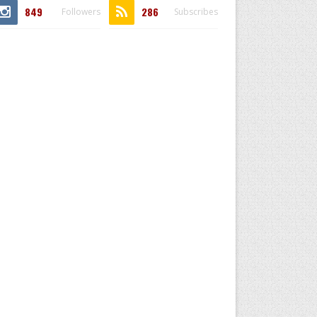
849
286
Followers
Subscribes