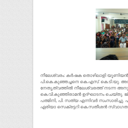
നീലേശ്വരം: കർഷക തൊഴിലാളി യൂണിയൻ അ
പി.കെ.കുഞ്ഞച്ചനെ കെ.എസ്. കെ.ടി.യു. അനു
നേതൃത്വത്തിൽ നീലേശ്വരത്ത് നടന്ന അനുസ
കെ.വി.കുഞ്ഞിരാമൻ ഉദ്ഘാടനം ചെയ്തു. ജില്
പത്മിനി, പി. സത്യ എന്നിവർ സംസാരിച്ചു
ഏരിയാ സെക്രട്ടറി കെ.സതീശൻ സ്വാഗതം