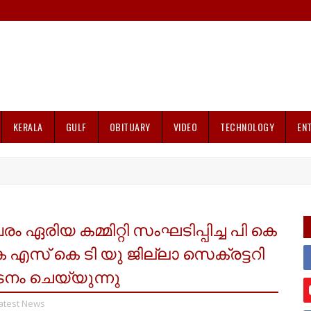
KERALA
GULF
OBITUARY
VIDEO
TECHNOLOGY
EN
 ഏരിയ കമ്മിറ്റി സംഘടിപ്പിച്ച പി കെ
എസ് കെ ടി യു ജില്ലാ സെക്രട്ടറി
നം ചെയ്യുന്നു
atest News