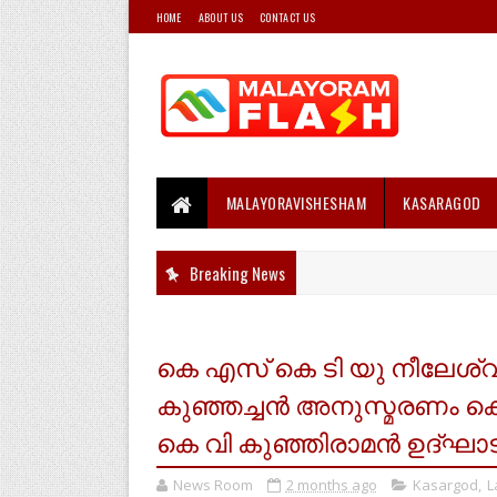
HOME
ABOUT US
CONTACT US
MALAYORAVISHESHAM
KASARAGOD
Breaking News
കെ എസ് കെ ടി യു നീലേശ്വരം
കുഞ്ഞച്ചൻ അനുസ്മരണം കെ 
കെ വി കുഞ്ഞിരാമൻ ഉദ്ഘാട
News Room
2 months ago
Kasargod
,
L