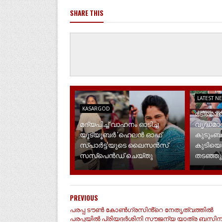
SHARE THIS
LATEST N
KASARGOD
മടിക്കൈ
മദ്യപിച്ച് വാഹനം ഓടിച്ച
വൃദ്ധമ
യൂട്യൂബർ 'ഹെലൻ ഓഫ്
കുടുംബ
സ്പാർട്ട'യുടെ ലൈസൻസ്
കുടിയൊഴി
സസ്പെൻഡ് ചെയ്തു
തടഞ്ഞു
PREVIOUS
പരപ്പ ടൗൺ കോൺഗ്രസിൻ്റെ നേതൃത്വത്തിൽ
പരപ്പയിൽ പ്രിയദർശിനി സൗജന്യ യാത്ര ബസിന