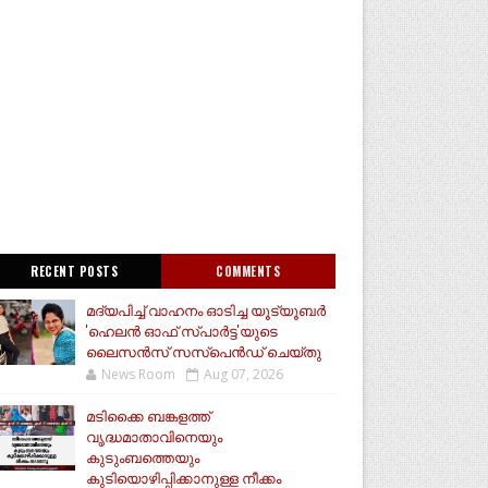
RECENT POSTS
COMMENTS
മദ്യപിച്ച് വാഹനം ഓടിച്ച യൂട്യൂബർ
'ഹെലൻ ഓഫ് സ്പാർട്ട'യുടെ
ലൈസൻസ് സസ്പെൻഡ് ചെയ്തു
News Room
Aug 07, 2026
മടിക്കൈ ബങ്കളത്ത്
വൃദ്ധമാതാവിനെയും
കുടുംബത്തെയും
കുടിയൊഴിപ്പിക്കാനുള്ള നീക്കം