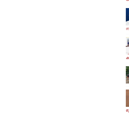
ന
ക
മ