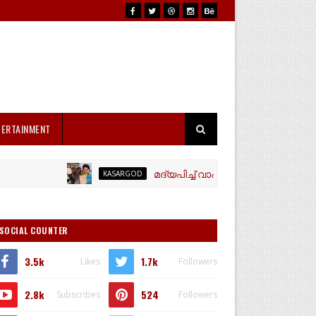
TERTAINMENT
മദ്യപിച്ച് വാഹനം ഓടിച്ച യൂട്യൂബർ 
KASARGOD
SOCIAL COUNTER
3.5k
1.7k
Likes
Followers
2.8k
524
Subscribes
Followers