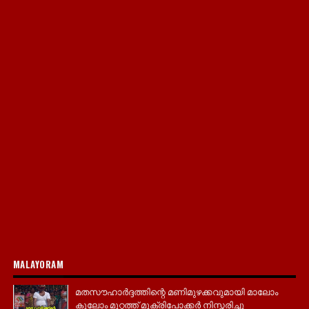
MALAYORAM
മതസൗഹാർദ്ദത്തിന്റെ മണിമുഴക്കവുമായി മാലോം
കൂലോം മുറ്റത്ത് മുക്രിപോക്കർ നിസ്ക്കരിച്ചു