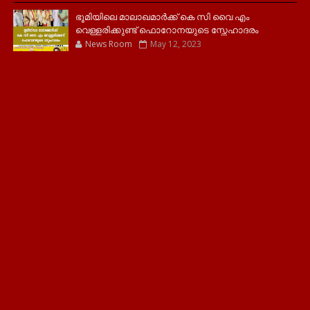
ഭൂമിയിലെ മാലാഖമാർക്ക് കെ സി വൈ എം
വെള്ളരിക്കുണ്ട് ഫൊറോനയുടെ സ്നേഹാദരം
News Room
May 12, 2023