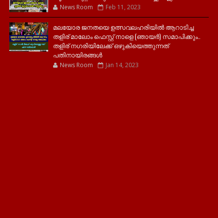
News Room
Feb 11, 2023
മലയോര ജനതയെ ഉത്സവലഹരിയിൽ ആറാടിച്ച
തളിര് മാലോം ഫെസ്റ്റ് നാളെ (ഞായർ) സമാപിക്കും..
തളിര് നഗരിയിലേക്ക് ഒഴുകിയെത്തുന്നത്
പതിനായിരങ്ങൾ
News Room
Jan 14, 2023