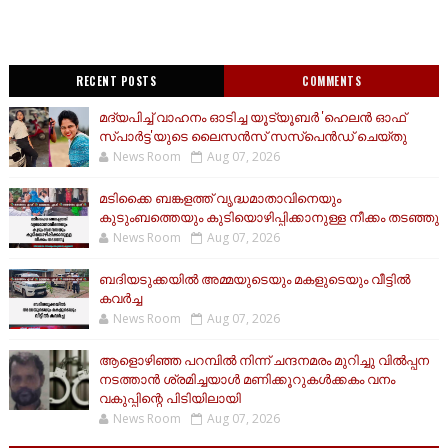
RECENT POSTS
COMMENTS
മദ്യപിച്ച് വാഹനം ഓടിച്ച യൂട്യൂബർ 'ഹെലൻ ഓഫ്
സ്പാർട്ട'യുടെ ലൈസൻസ് സസ്പെൻഡ് ചെയ്തു
News Room
Aug 07, 2026
മടിക്കൈ ബങ്കളത്ത് വൃദ്ധമാതാവിനെയും
കുടുംബത്തെയും കുടിയൊഴിപ്പിക്കാനുള്ള നീക്കം തടഞ്ഞു
News Room
Aug 07, 2026
ബദിയടുക്കയില്‍ അമ്മയുടെയും മകളുടെയും വീട്ടില്‍
കവര്‍ച്ച
News Room
Aug 07, 2026
ആളൊഴിഞ്ഞ പറമ്പിൽ നിന്ന് ചന്ദനമരം മുറിച്ചു വിൽപ്പന
നടത്താൻ ശ്രമിച്ചയാൾ മണിക്കൂറുകൾക്കകം വനം
വകുപ്പിന്റെ പിടിയിലായി
News Room
Aug 07, 2026