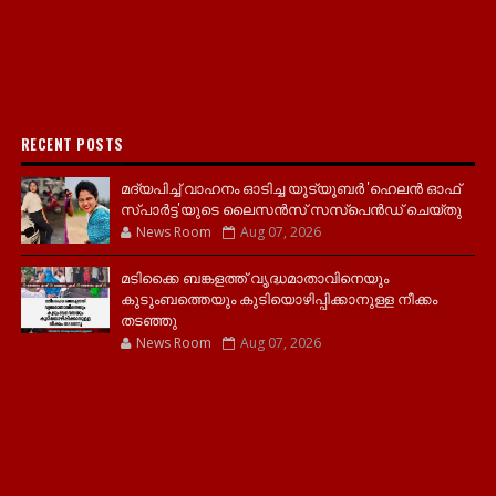
RECENT POSTS
മദ്യപിച്ച് വാഹനം ഓടിച്ച യൂട്യൂബർ 'ഹെലൻ ഓഫ്
സ്പാർട്ട'യുടെ ലൈസൻസ് സസ്പെൻഡ് ചെയ്തു
News Room
Aug 07, 2026
മടിക്കൈ ബങ്കളത്ത് വൃദ്ധമാതാവിനെയും
കുടുംബത്തെയും കുടിയൊഴിപ്പിക്കാനുള്ള നീക്കം
തടഞ്ഞു
News Room
Aug 07, 2026