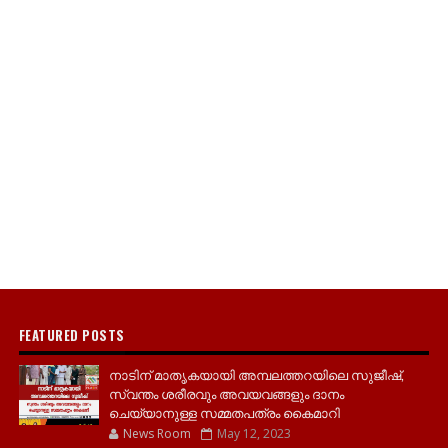
FEATURED POSTS
നാടിന് മാതൃകയായി അമ്പലത്തറയിലെ സുജീഷ്,
സ്വന്തം ശരീരവും അവയവങ്ങളും ദാനം
ചെയ്യാനുള്ള സമ്മതപത്രം കൈമാറി
News Room
May 12, 2023