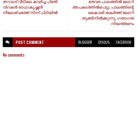
തറവാട് വീടിലെ കവര്‍ച്ച പ്രതി
തേവര പാലത്തിൽ ലോറി
വിറകന്‍ രാധാകൃഷ്ണന്‍
അപകടത്തിൽപെട്ടു; പാലത്തിന്റെ
നീലേശ്വരത്ത് നിന്ന് പിടിയിൽ
കൈവരി തകർത്ത് ലോറി
തൂങ്ങിനിൽക്കുന്നു, ​ഗതാ​ഗത
നിയന്ത്രണം
POST
COMMENT
BLOGGER
DISQUS
FACEBOOK
No comments