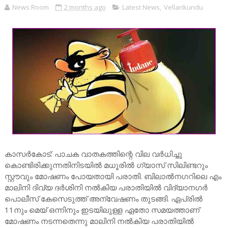
News Room
2 months ago
Latest News
,
Vellarikundu
കാസർകോട്: പാചക വാതകത്തിന്റെ വില വർധിച്ചു
കൊണ്ടിരിക്കുന്നതിനിടയിൽ മധൂരിൽ ഗ്യാസ് സിലിണ്ടറും
സ്റ്റൗവും മോഷണം പോയതായി പരാതി. ബിലാൽനഗറിലെ എം
മാലിനി ദിവ്യ ദർശിനി നൽകിയ പരാതിയിൽ വിദ്യാനഗർ
പൊലീസ് കേസെടുത്ത് അന്വേഷണം തുടങ്ങി. ഏപ്രിൽ
11നും മെയ് ഒന്നിനും ഇടയിലുള്ള ഏതോ സമയത്താണ്
മോഷണം നടന്നതെന്നു മാലിനി നൽകിയ പരാതിയിൽ