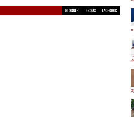
BLOGGER
DISQUS
FACEBOOK
ന
ക
മ