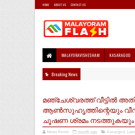
HOME
ABOUT US
CONTACT US
MALAYORAVISHESHAM
KASARAGOD
Breaking News
മഞ്ചേശ്വരത്ത് വീട്ടിൽ അത
ആൺസുഹൃത്തിന്റെയും വ
ചൂഷണ ശ്രമം നടത്തുകയും 
News Room
month ago
Kasargod
,
Lat