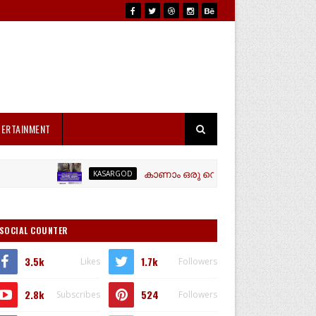
TERTAINMENT
കാണാം ഒരു ഡെയ്‌റി ഫാം വിജയഗാഥ രണ്ടു പ
KASARGOD
SOCIAL COUNTER
3.5k
1.7k
Likes
Followers
2.8k
524
Subscribes
Followers