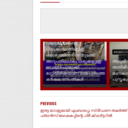
KASARGOD
കാണാം ഒരു ഡെയ്‌റി ഫാം
വിജയഗാഥ രണ്ടു
പശുക്കൾമാത്രമുള്ള
KASARGO
തൊഴുത്തിൽനിന്ന് തുടങ്ങി
അറുപതിലധികം പശുക്കളുള്ള
ആടുജീവ
ഡെയ്റി ഫാമാക്കി
അതിജീവ
മാറ്റിയിരിക്കയാണ് രാജപുരത്തെ
മഹാകാവ്
കർഷക ദന്പതികൾ
പുസ്തകചർ
PREVIOUS
ഇരട്ട ഗോളുമായി എംബാപ്പെ; സ്വീഡനെ തകര്‍ത്ത്
ഫ്രാന്‍സ് ലോകകപ്പിന്റെ പ്രീ ക്വാര്‍ട്ടറില്‍