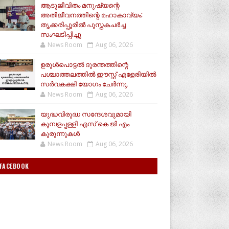
ആടുജീവിതം മനുഷ്യന്റെ
അതിജീവനത്തിന്റെ മഹാകാവ്യം;
തൃക്കരിപ്പൂരിൽ പുസ്തകചർച്ച
സംഘടിപ്പിച്ചു
News Room
Aug 06, 2026
ഉരുൾപൊട്ടൽ ദുരന്തത്തിന്റെ
പശ്ചാത്തലത്തിൽ ഈസ്റ്റ്‌ എളേരിയിൽ
സർവകക്ഷി യോഗം ചേർന്നു.
News Room
Aug 06, 2026
യുദ്ധവിരുദ്ധ സന്ദേശവുമായി
കുമ്പളപ്പള്ളി എസ് കെ ജി എം
കുരുന്നുകൾ
News Room
Aug 06, 2026
FACEBOOK