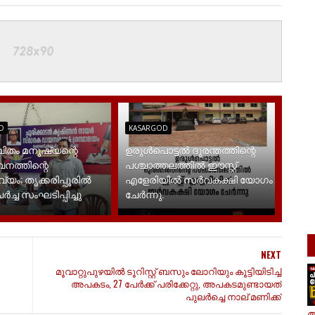
D
KASARGOD
ിതം മനുഷ്യന്റെ
ഉരുൾപൊട്ടൽ ദുരന്തത്തിന്റെ
നത്തിന്റെ
പശ്ചാത്തലത്തിൽ ഈസ്റ്റ്‌
യം; തൃക്കരിപ്പൂരിൽ
എളേരിയിൽ സർവകക്ഷി യോഗം
ച്ച സംഘടിപ്പിച്ചു
ചേർന്നു.
NEXT
മൂവാറ്റുപുഴയിൽ ടൂറിസ്റ്റ് ബസും ലോറിയും കൂട്ടിയിടിച്ച്
അപകടം, 27 പേർക്ക് പരിക്കേറ്റു, അപകടമുണ്ടായത്
പുലർച്ചെ നാല് മണിക്ക്
ആ