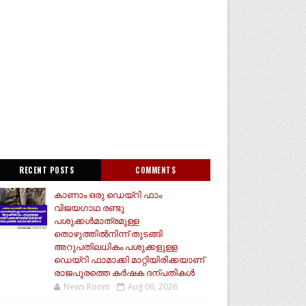
RECENT POSTS
COMMENTS
കാണാം ഒരു ഡെയ്‌റി ഫാം
വിജയഗാഥ രണ്ടു
പശുക്കൾമാത്രമുള്ള
തൊഴുത്തിൽനിന്ന് തുടങ്ങി
അറുപതിലധികം പശുക്കളുള്ള
ഡെയ്റി ഫാമാക്കി മാറ്റിയിരിക്കയാണ്
രാജപുരത്തെ കർഷക ദന്പതികൾ
News Room
Aug 06, 2026