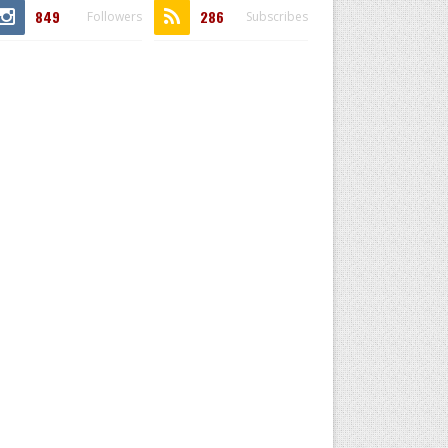
849
286
Followers
Subscribes