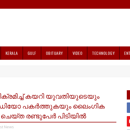
KERALA
GULF
OBITUARY
VIDEO
TECHNOLOGY
EN
ിക്രമിച്ച് കയറി യുവതിയുടെയും
ീഡിയോ പകർത്തുകയും ലൈംഗിക
ചെയ്ത രണ്ടുപേർ പിടിയിൽ
est News