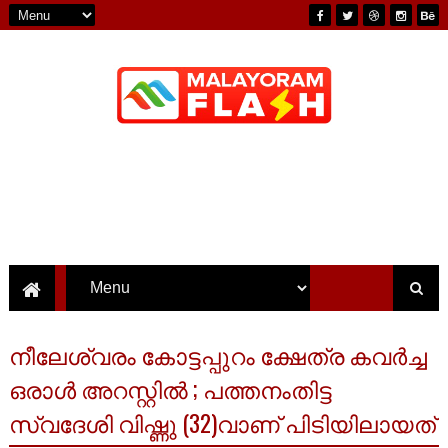
നീലേശ്വരം കോട്ടപ്പുറം ക്ഷേത്ര കവർച്ച
ഒരാൾ അറസ്റ്റിൽ ; പത്തനംതിട്ട
സ്വദേശി വിഷ്ണു (32)വാണ് പിടിയിലായത്