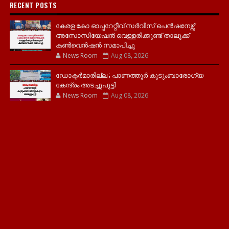
RECENT POSTS
കേരള കോ ഓപ്പറേറ്റീവ് സർവീസ് പെൻഷനേഴ്സ്
അസോസിയേഷൻ വെള്ളരിക്കുണ്ട് താലൂക്ക്
കൺവെൻഷൻ സമാപിച്ചു
News Room
Aug 08, 2026
ഡോക്ടർമാരില്ല ; പാണത്തൂർ കുടുംബാരോഗ്യ
കേന്ദ്രം അടച്ചുപൂട്ടി
News Room
Aug 08, 2026