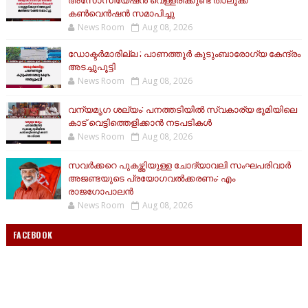
കൺവെൻഷൻ സമാപിച്ചു
News Room
Aug 08, 2026
ഡോക്ടർമാരില്ല ; പാണത്തൂർ കുടുംബാരോഗ്യ കേന്ദ്രം
അടച്ചുപൂട്ടി
News Room
Aug 08, 2026
വന്യമൃഗ ശല്യം: പനത്തടിയിൽ സ്വകാര്യ ഭൂമിയിലെ
കാട് വെട്ടിത്തെളിക്കാൻ നടപടികൾ
News Room
Aug 08, 2026
സവർക്കറെ പുകഴ്ത്തിയുള്ള ചോദ്യാവലി സംഘപരിവാർ
അജണ്ടയുടെ പ്രയോഗവൽക്കരണം: എം
രാജഗോപാലൻ
News Room
Aug 08, 2026
FACEBOOK