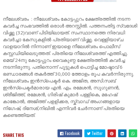
നീലേശ്വരം : നീലേശ്വരം കോട്ടപ്പുറം ക്ഷേത്രത്തിൽ നടന്ന
കവർച്ച സംഭവത്തിൽ ഒരാൾ അറസ്റ്റിൽ. പത്തനംതിട്ട സ്വദേശി
വിഷ്ണു (32)വാണ് പിടിയിലായത്. സംസ്ഥാനത്തെ നിരവധി
കവർച്ചാ കേസുകളിൽ പ്രതിയാണ് വിഷ്ണു. വെള്ളിയാഴ്ച
വാളയാറിൽ നിന്നാണ് ഇയാളെ നീലേശ്വരം പൊലീസ്
കസ്റ്റഡിയിലെടുത്തത്. പ്രതിയെ നീലേശ്വരത്ത് എത്തിച്ചു.
മെയ് 24നു കോട്ടപ്പുറം വൈകുണ്ഠ ക്ഷേത്രത്തിൽ കവർച്ച
നടന്നിരുന്നു. പതിനൊന്ന് പൂട്ടുകൾ പൊട്ടിച്ച മോഷ്ടാവ് 6
ഭണ്ഡാരങ്ങൾ തകർത്ത് 30,000 ത്തോളം രൂപ കവർന്നിരുന്നു.
നീലേശ്വരം ഇൻസ്പെക്ടർ കെ. അജിത, അസി.സബ്
ഇൻസ്പെക്ടർമാരായ എൻ. എം. രമേശൻ, സുഗുണൻ,
ശ്രീജിത്ത്, രമേശൻ, ഗിരിഷ് കുമാർ പള്ളികെ, മഹേഷ്
കാങ്കോൽ, അജിത്ത് പളളിക്കര, സ്ക്വാഡ് അംഗങ്ങളായ
നിഗേഷ്, ദിനേശ്,നിഖിൽ എന്നിവർ ചേർന്നാണ് പ്രതിയെ
കണ്ടെത്തിയത്.
Facebook
Twitter
SHARE THIS