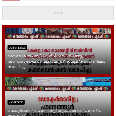
LATEST NEWS
കേരള കോ ഓപ്പറേറ്റീവ് സർവീസ് പെൻഷനേഴ്സ്
അസോസിയേഷൻ വെള്ളരിക്കുണ്ട് താലൂക്ക് കൺവെൻഷൻ
സമാപിച്ചു
KASARGOD
ഡോക്ടർമാരില്ല ; പാണത്തൂർ കുടുംബാരോഗ്യ കേന്ദ്രം
അടച്ചുപൂട്ടി