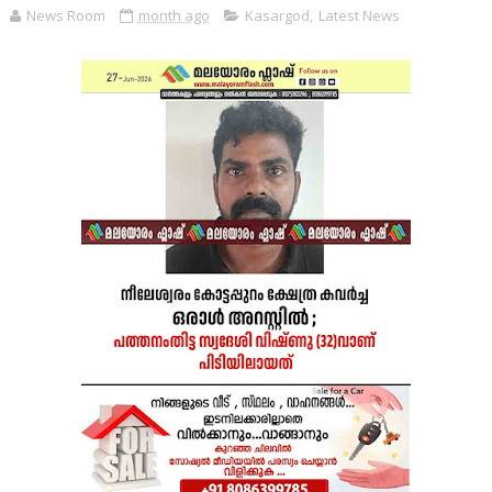
News Room
month ago
Kasargod
,
Latest News