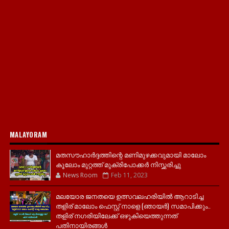
MALAYORAM
മതസൗഹാർദ്ദത്തിന്റെ മണിമുഴക്കവുമായി മാലോം
കൂലോം മുറ്റത്ത് മുക്രിപോക്കർ നിസ്ക്കരിച്ചു
News Room
Feb 11, 2023
മലയോര ജനതയെ ഉത്സവലഹരിയിൽ ആറാടിച്ച
തളിര് മാലോം ഫെസ്റ്റ് നാളെ (ഞായർ) സമാപിക്കും..
തളിര് നഗരിയിലേക്ക് ഒഴുകിയെത്തുന്നത്
പതിനായിരങ്ങൾ