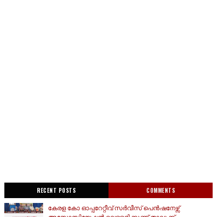
RECENT POSTS
COMMENTS
കേരള കോ ഓപ്പറേറ്റീവ് സർവീസ് പെൻഷനേഴ്സ്
അസോസിയേഷൻ വെള്ളരിക്കുണ്ട് താലൂക്ക്