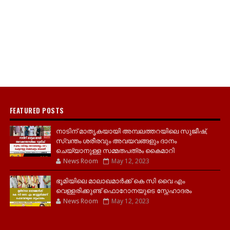
FEATURED POSTS
നാടിന് മാതൃകയായി അമ്പലത്തറയിലെ സുജീഷ്,
സ്വന്തം ശരീരവും അവയവങ്ങളും ദാനം
ചെയ്യാനുള്ള സമ്മതപത്രം കൈമാറി
News Room
May 12, 2023
ഭൂമിയിലെ മാലാഖമാർക്ക് കെ സി വൈ എം
വെള്ളരിക്കുണ്ട് ഫൊറോനയുടെ സ്നേഹാദരം
News Room
May 12, 2023