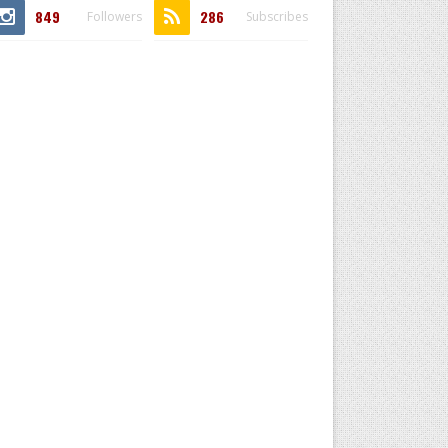
849
286
Followers
Subscribes