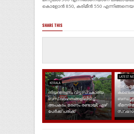
കൊളോൻ 850, കരിമീൻ 550 എന്നിങ്ങനെയാണ
SHARE THIS
LATEST N
KERALA
ബളാംതോ
നിയന്ത്രണം വിട്ട സ്വകാര്യ
കണ്ടെത
ബസ് വാഹനങ്ങളിലിടിച്ച്
ബന്ധുക്
അപകടം; മരണം രണ്ടായി, ഏഴ്
ഭീമനടി 
പേർക്ക് പരിക്ക്
സ്വദേശ