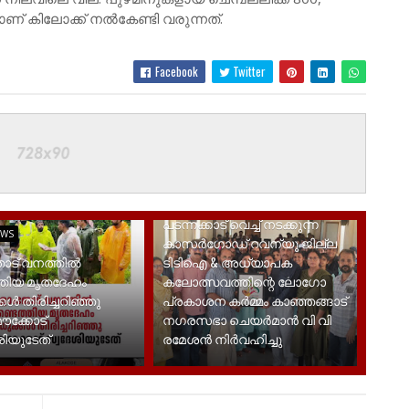
് കിലോക്ക് നൽകേണ്ടി വരുന്നത്.
Facebook
Twitter
KASARGOD
പടന്നക്കാട് വെച്ച് നടക്കുന്ന
EWS
കാസർഗോഡ് റവന്യൂ ജില്ല
ട് വനത്തിൽ
ടിടിഐ & അധ്യാപക
്തിയ മൃതദേഹം
കലോത്സവത്തിന്റെ ലോഗോ
കൾ തിരിച്ചറിഞ്ഞു
പ്രകാശന കർമ്മം കാഞ്ഞങ്ങാട്
മൗക്കോട്
നഗരസഭാ ചെയർമാൻ വി വി
ിയുടേത്
രമേശൻ നിർവഹിച്ചു