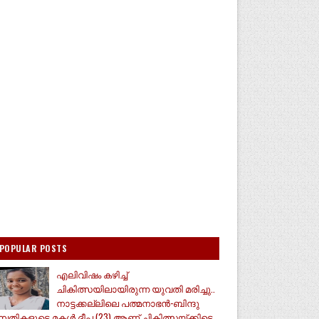
POPULAR POSTS
എലിവിഷം കഴിച്ച്
ചികിത്സയിലായിരുന്ന യുവതി മരിച്ചു..
നാട്ടക്കല്ലിലെ പത്മനാഭൻ-ബിന്ദു
മ്പതികളുടെ മകൾ ദീപ (23) ആണ് ചികിത്സയ്ക്കിടെ