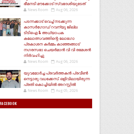
ഭീമനടി മൗക്കോട് സ്വദേശിയുടേത്
News Room
Aug 06, 2026
പടന്നക്കാട് വെച്ച് നടക്കുന്ന
കാസർഗോഡ് റവന്യൂ ജില്ല
ടിടിഐ & അധ്യാപക
കലോത്സവത്തിന്റെ ലോഗോ
പ്രകാശന കർമ്മം കാഞ്ഞങ്ങാട്
നഗരസഭാ ചെയർമാൻ വി വി രമേശൻ
നിർവഹിച്ചു
News Room
Aug 06, 2026
യുവമോർച്ച പ്രവർത്തകൻ പ്രവീൺ
നെട്ടാരു വധക്കേസ്; ഒളിവിലായിരുന്ന
പ്രതി കൊച്ചിയിൽ അറസ്റ്റില്‍
News Room
Aug 05, 2026
FACEBOOK