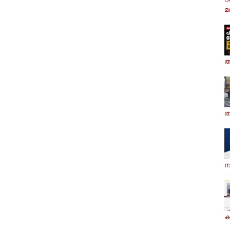
മര
ആ
ത
ന
ക