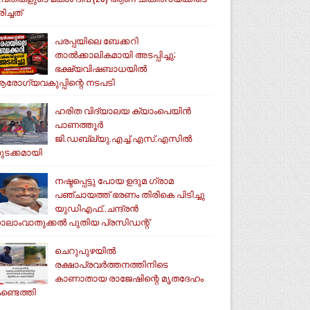
ിച്ചത്
പരപ്പയിലെ ബേക്കറി
താൽക്കാലികമായി അടപ്പിച്ചു;
ഭക്ഷ്യവിഷബാധയിൽ
രോഗ്യവകുപ്പിന്റെ നടപടി
ഹരിത വിദ്യാലയ ക്യാംപെയിൻ
പാണത്തൂർ
ജി.ഡബ്ല്യു.എച്ച്.എസ്.എസിൽ
ുടക്കമായി
നഷ്ടപ്പെട്ടു പോയ ഉദുമ ഗ്രാമ
പഞ്ചായത്ത് ഭരണം തിരികെ പിടിച്ചു
യുഡിഎഫ്..ചന്ദ്രൻ
ാലാംവാതുക്കൽ പുതിയ പ്രസിഡന്റ്
ചെറുപുഴയിൽ
രക്ഷാപ്രവർത്തനത്തിനിടെ
കാണാതായ രാജേഷിന്റെ മൃതദേഹം
ണ്ടെത്തി