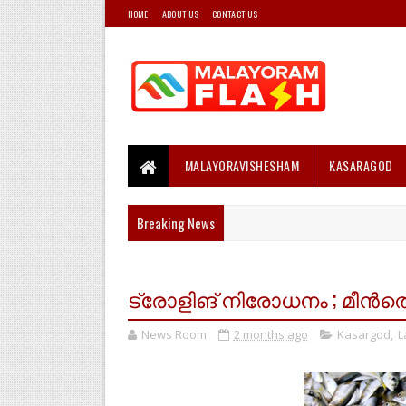
HOME
ABOUT US
CONTACT US
MALAYORAVISHESHAM
KASARAGOD
Breaking News
ട്രോളിങ് നിരോധനം ; മീൻത
News Room
2 months ago
Kasargod
,
L