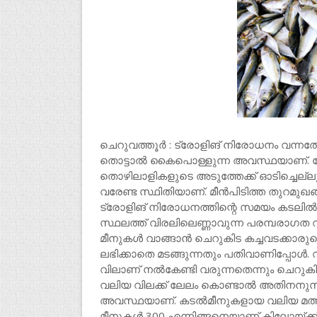
ചെറുവത്തൂർ : ട്രോളിങ് നിരോധനം വന്ന
തൊട്ടാൽ കൈപൊള്ളുന്ന അവസ്ഥയാണ്. മോട്ട
തൊഴിലാളികളുടെ അടുത്തേക്ക് ഓടിച്ചെല്ലുമ്പോ
വരേണ്ട സ്ഥിതിയാണ്. മീൻപിടിത്ത തുറമുഖ
ട്രോളിങ് നിരോധനത്തിന്റെ സമയം കടലി
സ്ഥലത്ത് വിരലിലെണ്ണാവുന്ന പരമ്പരാഗത വള
മീനുകൾ വാങ്ങാൻ ചെറുകിട കച്ചവടക്കാരുട
ലഭിക്കാതെ മടങ്ങുന്നതും പതിവാണിപ്പോൾ. വ
വിലാണ് നൽകേണ്ടി വരുന്നതെന്നും ചെറുക
വലിയ വിലക്ക് ലേലം കൊണ്ടാൽ അതിനനുസരിച്ച
അവസ്ഥയാണ്. കടൽമീനുകളായ വലിയ മത്തി 4
മീനുകൾ 300 എന്നിങ്ങനെയാണ് കിലോയ്ക്ക് 