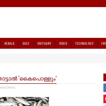
KERALA
GULF
OBITUARY
VIDEO
TECHNOLOGY
EN
ൊട്ടാൽ ‘കൈപൊള്ളും’
atest News