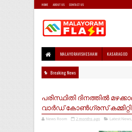
HOME
ABOUT US
CONTACT US
MALAYORAVISHESHAM
KASARAGOD
Breaking News
പരിസ്ഥിതി ദിനത്തിൽ മഴക്
വാർഡ് കോൺഗ്രസ് കമ്മിറ്റി
News Room
2 months ago
Latest News