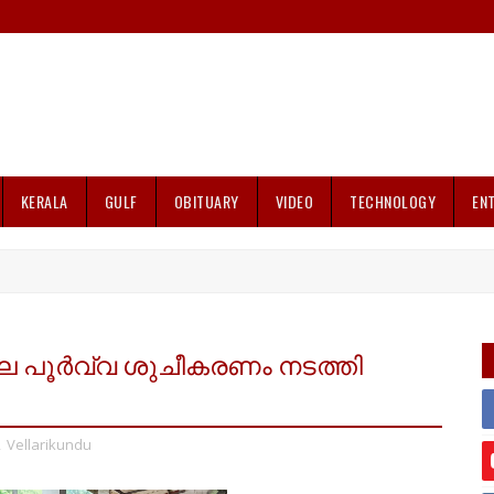
KERALA
GULF
OBITUARY
VIDEO
TECHNOLOGY
EN
കാല പൂർവ്വ ശുചീകരണം നടത്തി
,
Vellarikundu