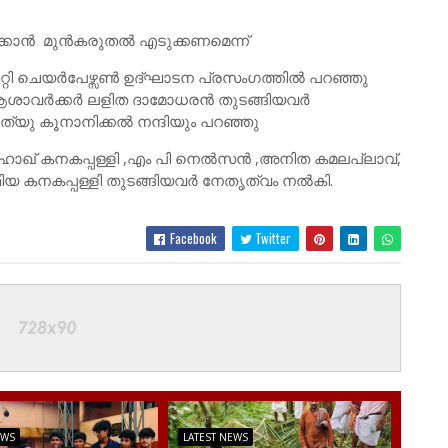
ക്കാൻ മുൻകരുതൽ എടുക്കണമെന്ന്
ിറ്റി ചെയർപേഴ്സൺ ഉദ്ഘാടന പ്രസംഗത്തിൽ പറഞ്ഞു
 ആശാവർക്കർ ലളിത ദാമോധരൻ തുടങ്ങിയവർ
ാത്യു കൂനാനിക്കൽ നന്ദിയും പറഞ്ഞു
ാഹാഖ് കനകപ്പള്ളി ,എം പി നെൽസൻ ,അനിത കമലപ്ലാവ്,
ിയ കനകപ്പള്ളി തുടങ്ങിയവർ നേതൃത്വം നൽകി.
Facebook
Twitter
EWS
LATEST NEWS