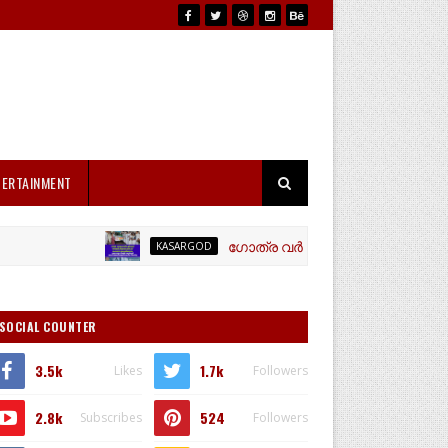
TERTAINMENT
ഗോത്ര വർഗ്ഗ ഉന്നതികളിലേക്ക് "സഞ്ചരിക
KASARGOD
SOCIAL COUNTER
3.5k
1.7k
Likes
Followers
2.8k
524
Subscribes
Followers