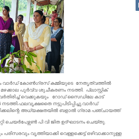
റാം വാർഡ്‌ കോൺഗ്രസ് കമ്മിയുടെ നേതൃത്വത്തിൽ
ഴക്കാല പൂർവ്വ ശുചീകരണം നടത്തി. പ്ലാസ്റ്റിക്
ം വേർതിരിച്ച് വെക്കുകയും റോഡ് സൈഡിലേ കാട്
നടത്തി.ഫലവൃക്ഷതൈ നട്ടുപിടിപ്പിച്ചു.വാർഡ്
ുളിക്കലിന്റെ അധ്യക്ഷതയിൽ ബളാൽ ഗ്രാമ പഞ്ചായത്ത്
്റി ചെയർപേഴ്സൺ പി വി ജിത ഉദ്ഘാടനം ചെയ്തു.
പരിസരവും വൃത്തിയാക്കി വെള്ളക്കെട്ട് ഒഴിവാക്കാനുള്ള