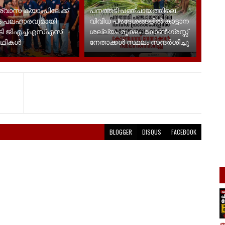
്വാസ ക്യാംപിലേക്ക്
പനത്തടി പഞ്ചായത്തിലെ
ം പലഹാരവുമായി
വിവിധ പ്രദേശങ്ങളിൽ കാട്ടാന
ടി ജിഎച്ച്എസ്എസ്
ശല്ല്യം രൂക്ഷം; കോൺഗ്രസ്സ്
ർഥികൾ
നേതാക്കൾ സ്ഥലം സന്ദർശിച്ചു
BLOGGER
DISQUS
FACEBOOK
ആ