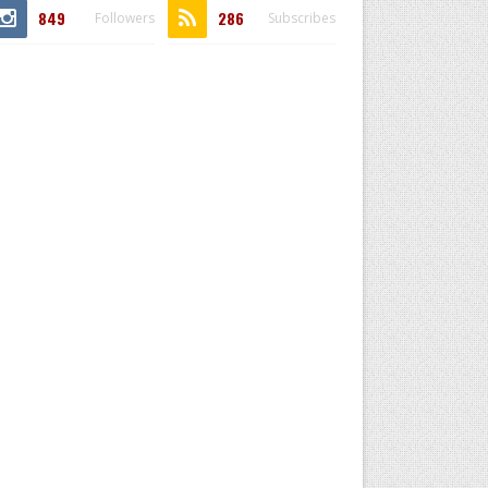
849
286
Followers
Subscribes