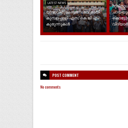
LATEST NEWS
ദുരിതാശ
യുദ്ധവിരുദ്ധ സന്ദേശവുമായി
ചായയു
കുമ്പളപ്പള്ളി എസ് കെ ജി എം
കൊട്ടോ
കുരുന്നുകൾ
വിദ്യാ
POST
COMMENT
No comments