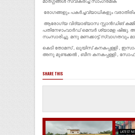
മാർഗ്ഗങ്ങൾ സ്വീകരിച്ച് സാംഗ്രമിക
രോഗങ്ങളും പകർച്ചവ്യാധികളും വരാതിരി
ആരോഗ്യ വിദ്യാഭ്യാസ സ്റ്റാൻഡിങ് കമ്മ
പതിനേഴാംവാർഡ് മെമ്പർ ശ്യാമള ഷിജു.
സംസാരിച്ചു. മനു മണക്കാട്ട് സ്വാഗതവും മ
കെടി തോമസ് , ലൂയിസ് കനകപ്പള്ളി , ഇസ
അനു മുണ്ടക്കൽ , ബീന കനകപ്പള്ളി , സോഫ
SHARE THIS
LATEST N