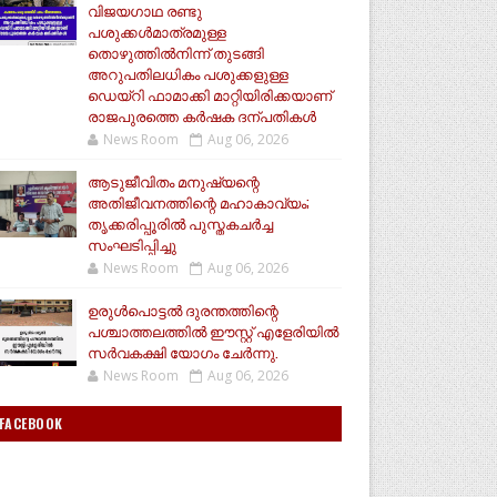
വിജയഗാഥ രണ്ടു
പശുക്കൾമാത്രമുള്ള
തൊഴുത്തിൽനിന്ന് തുടങ്ങി
അറുപതിലധികം പശുക്കളുള്ള
ഡെയ്റി ഫാമാക്കി മാറ്റിയിരിക്കയാണ്
രാജപുരത്തെ കർഷക ദന്പതികൾ
News Room
Aug 06, 2026
ആടുജീവിതം മനുഷ്യന്റെ
അതിജീവനത്തിന്റെ മഹാകാവ്യം;
തൃക്കരിപ്പൂരിൽ പുസ്തകചർച്ച
സംഘടിപ്പിച്ചു
News Room
Aug 06, 2026
ഉരുൾപൊട്ടൽ ദുരന്തത്തിന്റെ
പശ്ചാത്തലത്തിൽ ഈസ്റ്റ്‌ എളേരിയിൽ
സർവകക്ഷി യോഗം ചേർന്നു.
News Room
Aug 06, 2026
FACEBOOK