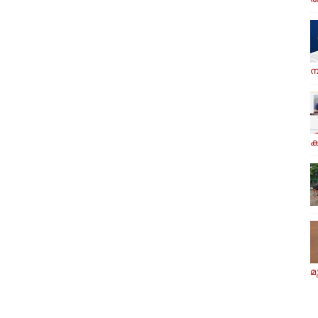
ന
ക
മ