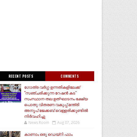
RECENT POSTS
COMMENTS
ഗോത്ര വർഗ്ഗ ഉന്നതികളിലേക്ക്
"സഞ്ചരിക്കുന്ന റേഷൻ കട"
സംസ്ഥാന തല ഉത്ഘാടനം ഭക്ഷ്യ
പൊതു വിതരണ വകുപ്പ് മന്ത്രി
അനൂപ് ജേക്കബ് വെള്ളരിക്കുണ്ടിൽ
നിർവഹിച്ചു
News Room
Aug 07, 2026
കാണാം ഒരു ഡെയ്‌റി ഫാം