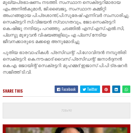
മുഖ്യപ്രഭാഷണം നടത്തി. സംസ്ഥാന സെക്രട്ടറിമാരായ
എം.അനിൽകുമാർ, ജി.ബൈജു, സംസ്ഥാന കമ്മിറ്റി
അംഗങ്ങളായ പി.പ്രശാന്ത്,പി.സുരേഷ് എന്നിവർ സംസാരിച്ചു.
സെക്രട്ടറി സി.വിജയൻ സ്വാഗതവും, ജോ.സെക്രട്ടറി
കെ.ഷിജു നന്ദിയും പറഞ്ഞു. ചടങ്ങിൽ എസ്.എസ്.എൽ.സി,
പ്ലസ്ടു മുഴുവൻ വിഷയങ്ങളിലും എ പ്ലസ് നേടിയ
ജീവനക്കാരുടെ മക്കളെ അനുമോദിച്ചു
പുതിയ ഭാരവാഹികൾ: പ്രസിഡന്റ്: പി.ഗോവിന്ദൻ നമ്പൂതിരി
സെക്രട്ടറി: കെ.നൗഷാദ് വൈസ് പ്രസിഡന്റ്: ജനാർദ്ദനൻ
കെ.എ. ജോയിന്റ് സെക്രട്ടറി: മുഹമ്മദ് ഇജാസ് പി.പി ട്രഷറർ:
സജിത്ത് ടി.വി.
Facebook
Twitter
SHARE THIS