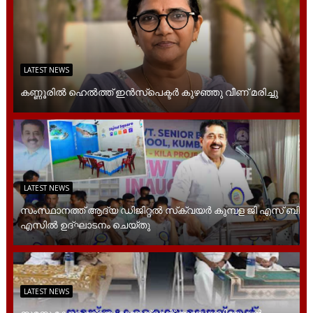
LATEST NEWS
കണ്ണൂരിൽ ഹെൽത്ത്‌ ഇൻസ്‌പെക്ടർ കുഴഞ്ഞു വീണ് മരിച്ചു
LATEST NEWS
സംസ്ഥാനത്ത് ആദ്യ ഡിജിറ്റല്‍ സ്‌ക്വയര്‍ കുമ്പള ജി എസ് ബി
എസില്‍ ഉദ്ഘാടനം ചെയ്തു
LATEST NEWS
സമസ്ത കേരള മദ്രസ മാനേജ്‌മെന്റ് അസോസിയേഷൻ