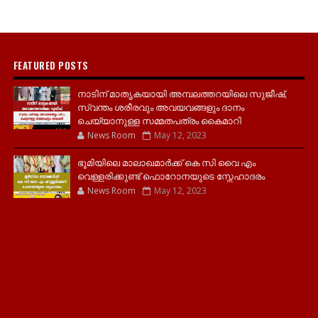
FEATURED POSTS
നാടിന് മാതൃകയായി അമ്പലത്തറയിലെ സുജീഷ്,
സ്വന്തം ശരീരവും അവയവങ്ങളും ദാനം
ചെയ്യാനുള്ള സമ്മതപത്രം കൈമാറി
News Room
May 12, 2023
ഭൂമിയിലെ മാലാഖമാർക്ക് കെ സി വൈ എം
വെള്ളരിക്കുണ്ട് ഫൊറോനയുടെ സ്നേഹാദരം
News Room
May 12, 2023