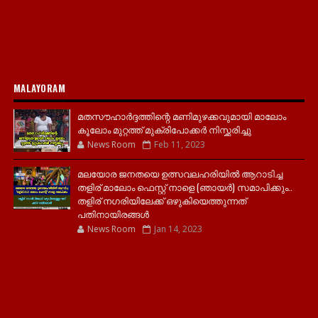
MALAYORAM
മതസൗഹാർദ്ദത്തിന്റെ മണിമുഴക്കവുമായി മാലോം
കൂലോം മുറ്റത്ത് മുക്രിപോക്കർ നിസ്ക്കരിച്ചു
News Room
Feb 11, 2023
മലയോര ജനതയെ ഉത്സവലഹരിയിൽ ആറാടിച്ച
തളിര് മാലോം ഫെസ്റ്റ് നാളെ (ഞായർ) സമാപിക്കും..
തളിര് നഗരിയിലേക്ക് ഒഴുകിയെത്തുന്നത്
പതിനായിരങ്ങൾ
News Room
Jan 14, 2023