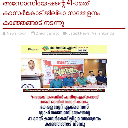
അസോസിയേഷന്റെ 41-ാമത്
കാസർകോട് ജില്ലാ സമ്മേളനം
കാഞ്ഞങ്ങാട് നടന്നു
News Room
2 months ago
Latest News
,
Vellarikundu