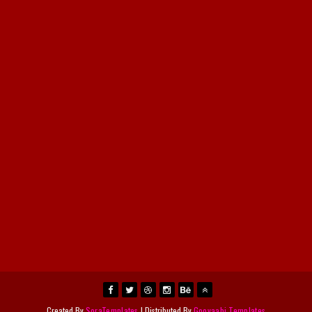
Created By
SoraTemplates
| Distributed By
Gooyaabi Templates