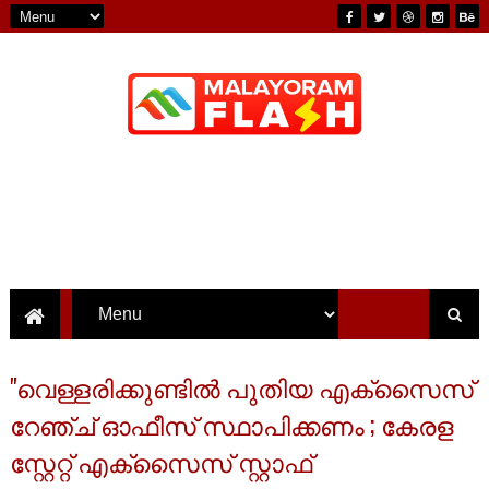
"വെള്ളരിക്കുണ്ടില്‍ പുതിയ എക്‌സൈസ്
റേഞ്ച് ഓഫീസ് സ്ഥാപിക്കണം ; കേരള
സ്റ്റേറ്റ് എക്സൈസ് സ്റ്റാഫ്