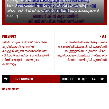
(എസ്.കെ.എം.എം.എ) പരപ്പ റെയ്ഞ്ച് മെമ്പർഷിപ്പ്
ക്യാമ്പയിൻ കിക്ക് ഓഫ് കൺവെൻഷൻ കാലിച്ചാനടുക്കത്ത്
നടന്നു
PREVIOUS
NEXT
ജില്ലാശുപത്രിയിൽ രോഗിക്ക്
രാജേഷ് തില്ലങ്കേരിക്കു പകരം
കൂട്ടിരിക്കാൻ എത്തിയ
ആകാശ് തില്ലങ്കേരി; പി എസ് സി
വെള്ളരിക്കുണ്ട് സ്വദേശിയായ
ബുള്ളറ്റിനിൽ ഗുരുതര പിഴവ്,
വിദ്യാർത്ഥിക്ക് രണ്ടാം നിലയിൽ
കൃത്യമായ വ്യക്തത നൽകാതെ
നിന്ന് തെരുവ് നായയുടെ
പിഴവ് സമ്മതിച്ച് പി എസ് സി
കടിയേറ്റു
POST
COMMENT
BLOGGER
DISQUS
FACEBOOK
No comments