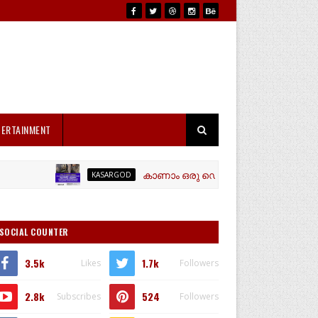
TERTAINMENT
കാണാം ഒരു ഡെയ്‌റി ഫാം വിജയഗാഥ രണ്ടു പശ
KASARGOD
SOCIAL COUNTER
3.5k
1.7k
Likes
Followers
2.8k
524
Subscribes
Followers