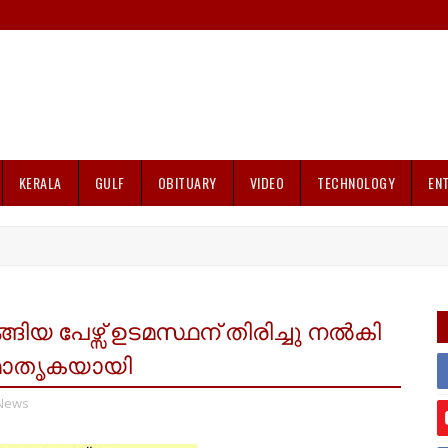
KERALA
GULF
OBITUARY
VIDEO
TECHNOLOGY
EN
ങിയ പേഴ്സ് ഉടമസ്ഥന് തിരിച്ചു നൽകി
ി മാതൃകയായി
 News