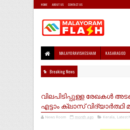
HOME
ABOUT US
CONTACT US
MALAYORAVISHESHAM
KASARAGOD
Breaking News
വിലപിടിപ്പുള്ള രേഖകൾ അടങ്
എട്ടാം ക്ലാസ് വിദ്യാർത്ഥ
News Room
month ago
Kerala
,
Latest