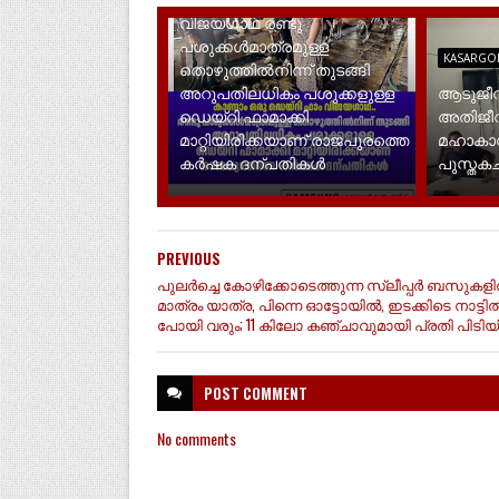
വിജയഗാഥ രണ്ടു
പശുക്കൾമാത്രമുള്ള
KASARGO
തൊഴുത്തിൽനിന്ന് തുടങ്ങി
അറുപതിലധികം പശുക്കളുള്ള
ആടുജീവ
ഡെയ്റി ഫാമാക്കി
അതിജീവ
മാറ്റിയിരിക്കയാണ് രാജപുരത്തെ
മഹാകാവ്
കർഷക ദന്പതികൾ
പുസ്തകചർ
PREVIOUS
പുലര്‍ച്ചെ കോഴിക്കോടെത്തുന്ന സ്ലീപ്പർ ബസുകളില
മാത്രം യാത്ര, പിന്നെ ഓട്ടോയിൽ, ഇടക്കിടെ നാട്ടി
പോയി വരും; 11 കിലോ കഞ്ചാവുമായി പ്രതി പിടിയി
POST
COMMENT
No comments