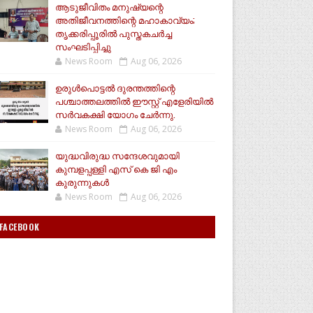
ആടുജീവിതം മനുഷ്യന്റെ
അതിജീവനത്തിന്റെ മഹാകാവ്യം;
തൃക്കരിപ്പൂരിൽ പുസ്തകചർച്ച
സംഘടിപ്പിച്ചു
News Room
Aug 06, 2026
ഉരുൾപൊട്ടൽ ദുരന്തത്തിന്റെ
പശ്ചാത്തലത്തിൽ ഈസ്റ്റ്‌ എളേരിയിൽ
സർവകക്ഷി യോഗം ചേർന്നു.
News Room
Aug 06, 2026
യുദ്ധവിരുദ്ധ സന്ദേശവുമായി
കുമ്പളപ്പള്ളി എസ് കെ ജി എം
കുരുന്നുകൾ
News Room
Aug 06, 2026
FACEBOOK