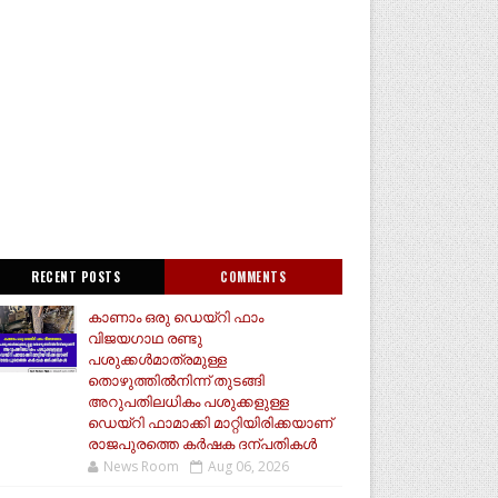
RECENT POSTS
COMMENTS
കാണാം ഒരു ഡെയ്‌റി ഫാം
വിജയഗാഥ രണ്ടു
പശുക്കൾമാത്രമുള്ള
തൊഴുത്തിൽനിന്ന് തുടങ്ങി
അറുപതിലധികം പശുക്കളുള്ള
ഡെയ്റി ഫാമാക്കി മാറ്റിയിരിക്കയാണ്
രാജപുരത്തെ കർഷക ദന്പതികൾ
News Room
Aug 06, 2026