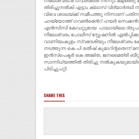
നീലേശ്വരം:റോഡരികിൽ നിന്നും കളഞ്ഞു കിട്
തിരിച്ചുനൽകി എട്ടാം ക്ലാസ് വിദ്യാർത്ഥി
വിഭവ ശാലയ്ക്ക് സമീപത്തു നിന്നാണ് പതിന
ചായ്യോത്ത് ഗവൺമെൻറ് ഹയർ സെക്കൻഡറി സ
എൻസിസി കേഡറ്റുമായ പാലായിലെ ദ്രുപതിന
നീലേശ്വരം പോലീസ് സ്റ്റേഷനിൽ ഏൽപ്പിക്ക
വാണിയംകുളം സ്വദേശിയും നീലേശ്വരം കോട്ട
നടത്തുന്ന കെ പി രതീഷ് കുമാറിന്റതെന്ന് മ
ഇൻസ്പെക്ടർ കെ അജിത, ജനമൈത്രി ബീറ്റ്
സാന്നിധ്യത്തിൽ തിരിച്ചു നൽകുകയുമായി
പിടിച്ചുപറ്റി.
SHARE THIS
KASARGOD
കാണാം ഒരു ഡെയ്‌റി ഫാം