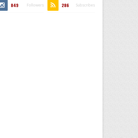
849
286
Followers
Subscribes