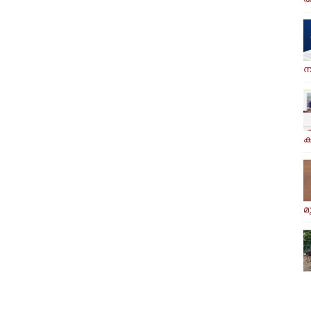
ന
ക
മ