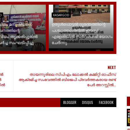
D
KASARGOD
ിതം മനുഷ്യന്റെ
ഉരുൾപൊട്ടൽ ദുരന്തത്തിന്റെ
നത്തിന്റെ
പശ്ചാത്തലത്തിൽ ഈസ്റ്റ്‌
യം; തൃക്കരിപ്പൂരിൽ
എളേരിയിൽ സർവകക്ഷി യോഗം
ച്ച സംഘടിപ്പിച്ചു
ചേർന്നു.
NEXT
്‍
തായന്നൂരിലെ സിപിഎം ലോക്കൽ കമ്മിറ്റി ഓഫീസ്
ൽ
ആക്രമിച്ച സംഭവത്തിൽ ബിജെപി പ്രവർത്തകരായ രണ്ട്
ല്‍
പേർ അറസ്റ്റിൽ...
BLOGGER
DISQUS
FACEBOOK
ആ