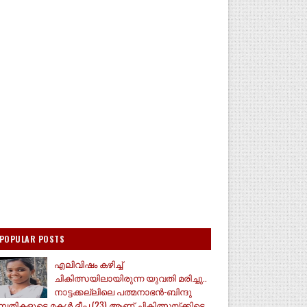
POPULAR POSTS
എലിവിഷം കഴിച്ച്
ചികിത്സയിലായിരുന്ന യുവതി മരിച്ചു..
നാട്ടക്കല്ലിലെ പത്മനാഭൻ-ബിന്ദു
മ്പതികളുടെ മകൾ ദീപ (23) ആണ് ചികിത്സയ്ക്കിടെ