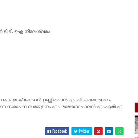
 ടി.ടി. ഐ നീലേശ്വരം
ാവിലെ കെ. രാജ് മോഹൻ ഉണ്ണിത്താൻ എം.പി. കലോത്സവം
്കുന്ന സമാപന സമ്മേളനം എം. രാജഗോപാലൻ എം.എൽ.എ
Facebook
Twitter
ദ