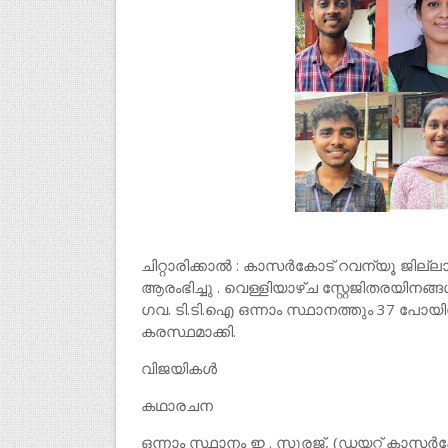
ചിറ്റാരിക്കാൽ : കാസർകോട് റവന്യൂ ജില
ആരംഭിച്ചു . വെള്ളിയാഴ്ച സ്റ്റേജിതരയിന
ഗവ. ടി.ടി.ഐ ഒന്നാം സ്ഥാനത്തും 37 പോയി
കരസ്ഥമാക്കി.
വിജയികൾ
കഥാരചന
ഒന്നാം സ്ഥാനം ഇ . സൂരജ്, (ഡയറ്റ് കാസർ