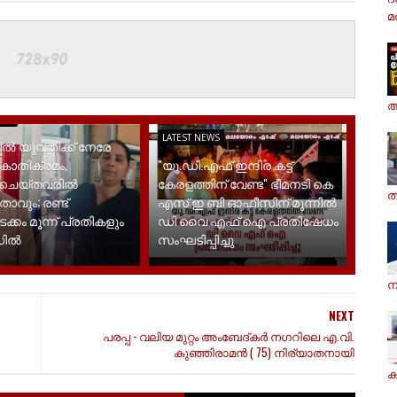
മര
ആ
EWS
LATEST NEWS
ിൽ യുവതിക്ക് നേരേ
കാതിക്രമം,
"യു.ഡി.എഫ് ഇന്ദിര കട്ട്
ശചെയ്തവരിൽ
കേരളത്തിന് വേണ്ട" ഭീമനടി കെ
ത
ാവും; രണ്ട്
എസ് ഇ ബി ഓഫീസിന് മുന്നിൽ
ടക്കം മൂന്ന് പ്രതികളും
ഡി വൈ എഫ് ഐ പ്രതിഷേധം
ഡിൽ
സംഘടിപ്പിച്ചു
ന
NEXT
പരപ്പ - വലിയ മുറ്റം അംബേദ്കർ നഗറിലെ എ.വി.
കുഞ്ഞിരാമൻ ( 75) നിര്യാതനായി
ക