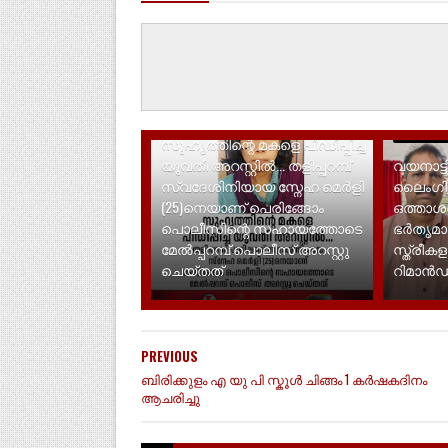
LATEST NEWS
LATEST N
സുഹൃത്തിന്റെ മകളെ പീഡിപ്പിച്ച
യുവതി അറസ്റ്റിൽ... തളിപ്പറമ്പ്
വയനാട്ട
സ്വദേശിനിയായ സ്നേഹ മെർളി
ലൈം​ഗി
(25)നെയാണ് പെരിങ്ങോം
ഒത്താ
പൊലീസിന്റെ സഹായത്തോടെ
ഭർതൃമാത
മേൽപ്പറമ്പ് പൊലീസ് അറസ്റ്റു
സ്ത്രീകള
ചെയ്തത്
റിമാൻ
PREVIOUS
ബിരിക്കുളം എ യു പി സ്കൂൾ ചിങ്ങം 1 കർഷകദിനം
ആചരിച്ചു