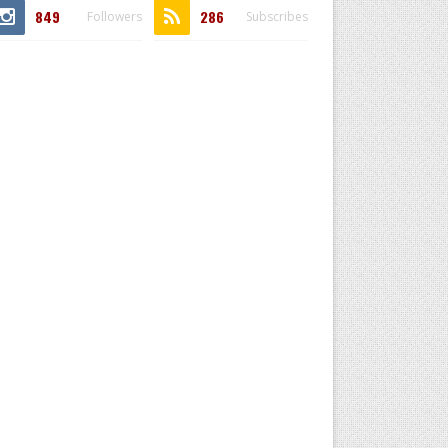
849
286
Followers
Subscribes