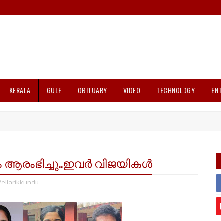
KERALA
GULF
OBITUARY
VIDEO
TECHNOLOGY
EN
ം ആരംഭിച്ചു..ഇവർ വിജയികൾ
Vellarikkundu