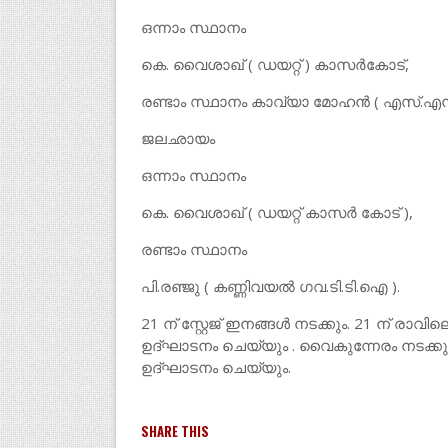
ഒന്നാം സ്ഥാനം
കെ. വൈശാഖ് ( ഡയറ്റ് ) കാസർകോട്,
രണ്ടാം സ്ഥാനം കാവ്യാ മോഹൻ ( എസ്.എൻ
ജലഛായം
ഒന്നാം സ്ഥാനം
കെ. വൈശാഖ് ( ഡയറ്റ് കാസർ കോട് ),
രണ്ടാം സ്ഥാനം
പി.രഞ്ജു ( കണ്ണിവയൽ ഗവ.ടി.ടി.ഐ ).
21 ന് സ്റ്റേജ് ഇനങ്ങൾ നടക്കും. 21 ന് ര
ഉദ്ഘാടനം ചെയ്യും . വൈകുന്നേരം നടക
ഉദ്ഘാടനം ചെയ്യും.
SHARE THIS