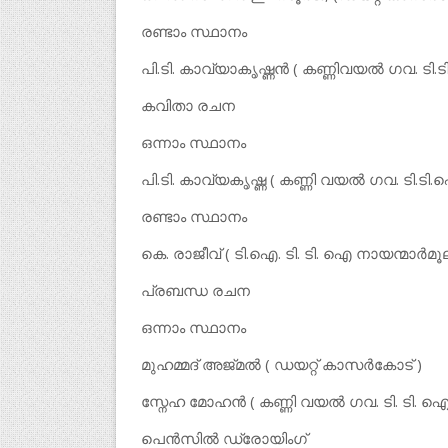
രണ്ടാം സ്ഥാനം
പി.ടി. കാവ്യാകൃഷ്ണൻ ( കണ്ണിവയൽ ഗവ. ടി.ട
കവിതാ രചന
ഒന്നാം സ്ഥാനം
പി.ടി. കാവ്യകൃഷ്ണ ( കണ്ണി വയൽ ഗവ. ടി.ടി.
രണ്ടാം സ്ഥാനം
കെ. രാജീവ് ( ടി.ഐ. ടി. ടി. ഐ നായന്മാർമൂ
പ്രബന്ധ രചന
ഒന്നാം സ്ഥാനം
മുഹമ്മദ് അജ്മൽ ( ഡയറ്റ് കാസർകോട് )
സ്നേഹ മോഹൻ ( കണ്ണി വയൽ ഗവ. ടി. ടി. 
പെൻസിൽ ഡ്രോയിംഗ്