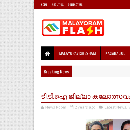
HOME
ABOUT US
CONTACT US
MALAYORAVISHESHAM
KASARAGOD
Breaking News
ടി.ടി.ഐ ജില്ലാ കലോത്സവ
News Room
2 years ago
Latest News
,