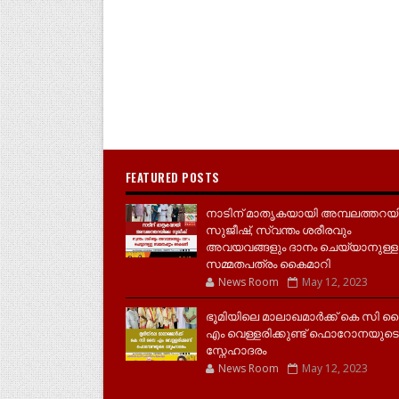
FEATURED POSTS
നാടിന് മാതൃകയായി അമ്പലത്തറയ
സുജീഷ്, സ്വന്തം ശരീരവും
അവയവങ്ങളും ദാനം ചെയ്യാനുള്ള
സമ്മതപത്രം കൈമാറി
News Room
May 12, 2023
ഭൂമിയിലെ മാലാഖമാർക്ക് കെ സി 
എം വെള്ളരിക്കുണ്ട് ഫൊറോനയുടെ
സ്നേഹാദരം
News Room
May 12, 2023