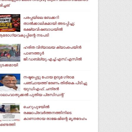
ിച്ചത്
പരപ്പയിലെ ബേക്കറി
താൽക്കാലികമായി അടപ്പിച്ചു;
ഭക്ഷ്യവിഷബാധയിൽ
രോഗ്യവകുപ്പിന്റെ നടപടി
ഹരിത വിദ്യാലയ ക്യാംപെയിൻ
പാണത്തൂർ
ജി.ഡബ്ല്യു.എച്ച്.എസ്.എസിൽ
ുടക്കമായി
നഷ്ടപ്പെട്ടു പോയ ഉദുമ ഗ്രാമ
പഞ്ചായത്ത് ഭരണം തിരികെ പിടിച്ചു
യുഡിഎഫ്..ചന്ദ്രൻ
ാലാംവാതുക്കൽ പുതിയ പ്രസിഡന്റ്
ചെറുപുഴയിൽ
രക്ഷാപ്രവർത്തനത്തിനിടെ
കാണാതായ രാജേഷിന്റെ മൃതദേഹം
ണ്ടെത്തി