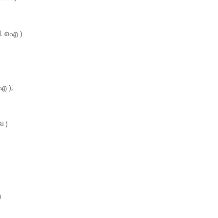
ി. ഐ )
ഐ ),
ല )
ഐ