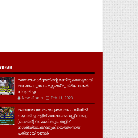
YORAM
മതസൗഹാർദ്ദത്തിന്റെ മണിമുഴക്കവുമായി
മാലോം കൂലോം മുറ്റത്ത് മുക്രിപോക്കർ
നിസ്ക്കരിച്ചു
News Room
Feb 11, 2023
മലയോര ജനതയെ ഉത്സവലഹരിയിൽ
ആറാടിച്ച തളിര് മാലോം ഫെസ്റ്റ് നാളെ
(ഞായർ) സമാപിക്കും.. തളിര്
നഗരിയിലേക്ക് ഒഴുകിയെത്തുന്നത്
പതിനായിരങ്ങൾ