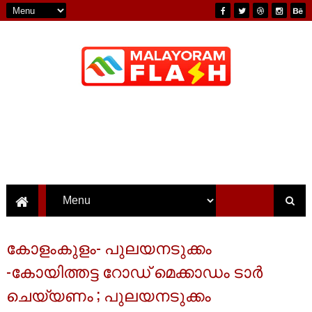
കോളംകുളം- പുലയനടുക്കം
-കോയിത്തട്ട റോഡ് മെക്കാഡം ടാർ
ചെയ്യണം ; പുലയനടുക്കം