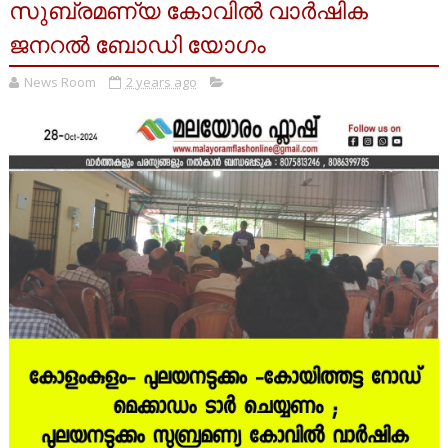
സുബ്രമണ്യ കോവിൽ വാർഷിക
ജനറൽ ബോഡി യോഗം
News Room
2 years ago