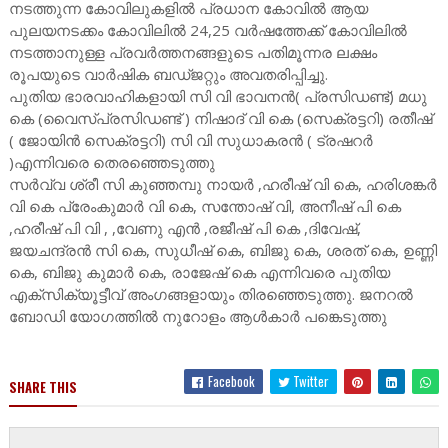
നടത്തുന്ന കോവിലുകളിൽ പ്രധാന കോവിൽ ആയ
പുലയനടക്കം കോവിലിൽ 24,25 വർഷത്തേക്ക് കോവിലിൽ
നടത്താനുള്ള പ്രവർത്തനങ്ങളുടെ പതിമൂന്നര ലക്ഷം
രൂപയുടെ വാർഷിക ബഡ്ജറ്റും അവതരിപ്പിച്ചു.
പുതിയ ഭാരവാഹികളായി സി വി ഭാവനൻ( പ്രസിഡണ്ട്) മധു
കെ (വൈസ്പ്രസിഡണ്ട് ) നിഷാദ് വി കെ (സെക്രട്ടറി) രതീഷ്
( ജോയിൻ സെക്രട്ടറി) സി വി സുധാകരൻ ( ട്രഷറർ
)എന്നിവരെ തെരഞ്ഞെടുത്തു
സർവ്വ ശ്രീ സി കുഞ്ഞമ്പു നായർ ,ഹരീഷ് വി കെ, ഹരിശങ്കർ
വി കെ പ്രേംകുമാർ വി കെ, സന്തോഷ് വി, അനീഷ് പി കെ
,ഹരീഷ് പി വി , ,വേണു എൻ ,രജീഷ് പി കെ ,ദിവേഷ്,
ജയചന്ദ്രൻ സി കെ, സുധീഷ് കെ, ബിജു കെ, ശരത് കെ, ഉണ്ണി
കെ, ബിജു കുമാർ കെ, രാജേഷ് കെ എന്നിവരെ പുതിയ
എക്സിക്യൂട്ടീവ് അംഗങ്ങളായും തിരഞ്ഞെടുത്തു. ജനറൽ
ബോഡി യോഗത്തിൽ നുറോളം ആൾകാർ പങ്കെടുത്തു
Facebook
Twitter
SHARE THIS