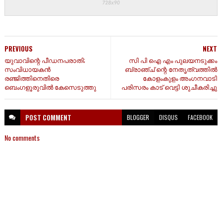
PREVIOUS
NEXT
യുവാവിന്റെ പീഡനപരാതി;
സി പി ഐ എം പുലയനടുക്കം
സംവിധായകൻ
ബ്രാഞ്ച് ന്റെ നേതൃത്വത്തിൽ
രഞ്ജിത്തിനെതിരെ
കോളംകുളം അംഗനവാടി
ബെംഗളൂരുവിൽ കേസെടുത്തു
പരിസരം കാട് വെട്ടി ശുചീകരിച്ചു
POST
COMMENT
BLOGGER
DISQUS
FACEBOOK
No comments