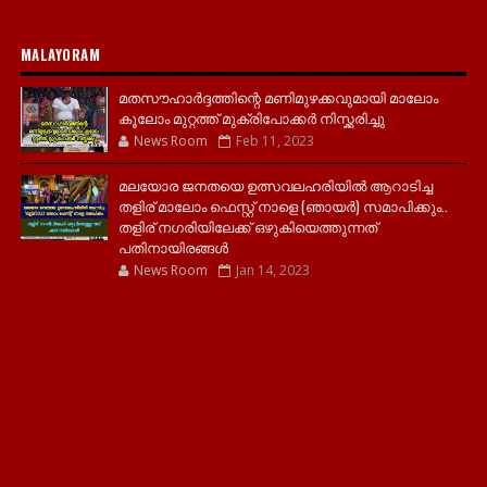
MALAYORAM
മതസൗഹാർദ്ദത്തിന്റെ മണിമുഴക്കവുമായി മാലോം
കൂലോം മുറ്റത്ത് മുക്രിപോക്കർ നിസ്ക്കരിച്ചു
News Room
Feb 11, 2023
മലയോര ജനതയെ ഉത്സവലഹരിയിൽ ആറാടിച്ച
തളിര് മാലോം ഫെസ്റ്റ് നാളെ (ഞായർ) സമാപിക്കും..
തളിര് നഗരിയിലേക്ക് ഒഴുകിയെത്തുന്നത്
പതിനായിരങ്ങൾ
News Room
Jan 14, 2023