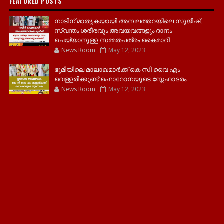
FEATURED POSTS
നാടിന് മാതൃകയായി അമ്പലത്തറയിലെ സുജീഷ്,
സ്വന്തം ശരീരവും അവയവങ്ങളും ദാനം
ചെയ്യാനുള്ള സമ്മതപത്രം കൈമാറി
News Room
May 12, 2023
ഭൂമിയിലെ മാലാഖമാർക്ക് കെ സി വൈ എം
വെള്ളരിക്കുണ്ട് ഫൊറോനയുടെ സ്നേഹാദരം
News Room
May 12, 2023