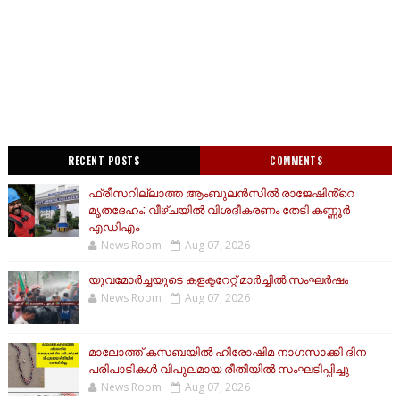
RECENT POSTS
COMMENTS
ഫ്രീസറില്ലാത്ത ആംബുലൻസിൽ രാജേഷിൻ്റെ
മൃതദേഹം; വീഴ്ചയിൽ വിശദീകരണം തേടി കണ്ണൂർ
എഡിഎം
News Room
Aug 07, 2026
യുവമോര്‍ച്ചയുടെ കളക്ടറേറ്റ് മാര്‍ച്ചില്‍ സംഘര്‍ഷം
News Room
Aug 07, 2026
മാലോത്ത് കസബയിൽ ഹിരോഷിമ നാഗസാക്കി ദിന
പരിപാടികൾ വിപുലമായ രീതിയിൽ സംഘടിപ്പിച്ചു
News Room
Aug 07, 2026