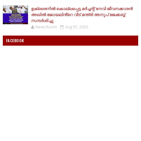
ഉക്രൈനിൽ കൊല്ലപ്പെട്ട മർച്ചന്റ് നേവി ജീവനക്കാരൻ
അഖിൽ ജോയലിൻ്റെ വീട് മന്ത്രി അനൂപ് ജേക്കബ്ബ്
സന്ദർശിച്ചു
News Room
Aug 07, 2026
FACEBOOK