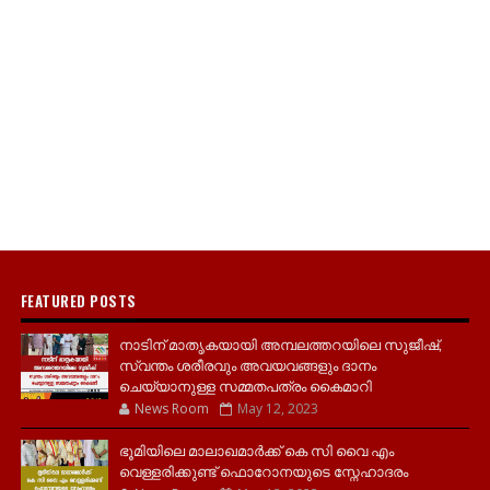
FEATURED POSTS
നാടിന് മാതൃകയായി അമ്പലത്തറയിലെ സുജീഷ്,
സ്വന്തം ശരീരവും അവയവങ്ങളും ദാനം
ചെയ്യാനുള്ള സമ്മതപത്രം കൈമാറി
News Room
May 12, 2023
ഭൂമിയിലെ മാലാഖമാർക്ക് കെ സി വൈ എം
വെള്ളരിക്കുണ്ട് ഫൊറോനയുടെ സ്നേഹാദരം