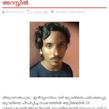
അറസ്റ്റിൽ
News Room
2 years ago
Kerala
,
Latest News
തിരുവനന്തപുരം : ഇൻസ്റ്റാഗ്രാം വഴി യുവതിയെ പരിചയപ്പെട്ട
യുവതിയെ പീഡിപ്പിച്ച സംഭവത്തിൽ ആറ്റിങ്ങലിൽ 26
വയസുകാരൻ അറസ്റ്റിലായി. യുവതിയുമായി സൗഹൃദം നടിച്ച്