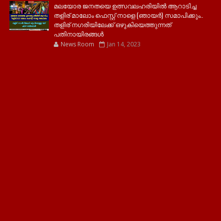
മലയോര ജനതയെ ഉത്സവലഹരിയിൽ ആറാടിച്ച
തളിര് മാലോം ഫെസ്റ്റ് നാളെ (ഞായർ) സമാപിക്കും..
തളിര് നഗരിയിലേക്ക് ഒഴുകിയെത്തുന്നത്
പതിനായിരങ്ങൾ
News Room
Jan 14, 2023