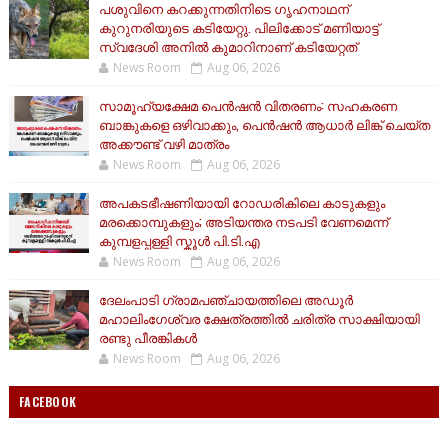
പശുവിനെ കറക്കുന്നതിനിടെ ഗൃഹനാഥന്
കുറുനരിയുടെ കടിയേറ്റു. പിലിക്കോട് മണിയാട്ട്
സ്വദേശി അനിൽ കുമാറിനാണ് കടിയേറ്റത്
News Room
Aug 06, 2026
സാമൂ​ഹ്യക്ഷേമ പെൻഷൻ വിതരണം: സഹകരണ
ബാങ്കുകളെ ഒഴിവാക്കും, പെൻഷൻ ആധാർ‌ ലിങ്ക് ചെയ്ത
അക്കൗണ്ട് വഴി മാത്രം
News Room
Aug 06, 2026
അപകടഭീഷണിയായി റോഡരികിലെ കാടുകളും
മരക്കൊമ്പുകളും; അടിയന്തര നടപടി വേണമെന്ന്
കുമ്പളപ്പള്ളി സ്കൂൾ പി.ടി.എ
News Room
Aug 06, 2026
ദേലംപാടി ഗ്രാമപഞ്ചായത്തിലെ അഡൂർ
മഹാലിംഗേശ്വര ക്ഷേത്രത്തിൽ ചരിത്ര സാക്ഷിയായി
രണ്ടു പീരങ്കികൾ
News Room
Aug 06, 2026
FACEBOOK