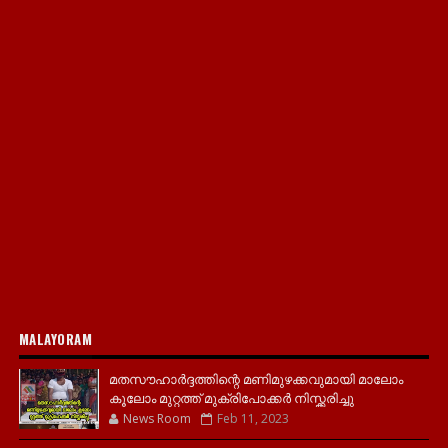
MALAYORAM
മതസൗഹാർദ്ദത്തിന്റെ മണിമുഴക്കവുമായി മാലോം
കൂലോം മുറ്റത്ത് മുക്രിപോക്കർ നിസ്ക്കരിച്ചു
News Room
Feb 11, 2023