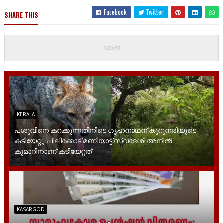
Facebook
Twitter
SHARE THIS
KERALA
പശുവിനെ കറക്കുന്നതിനിടെ ഗൃഹനാഥന് കുറുനരിയുടെ
കടിയേറ്റു. പിലിക്കോട് മണിയാട്ട് സ്വദേശി അനിൽ
കുമാറിനാണ് കടിയേറ്റത്
KASARGOD