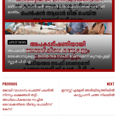
സാമൂ​ഹ്യക്ഷേമ പെൻഷൻ വിതരണം: സഹകരണ ബാങ്കുകളെ
ഒഴിവാക്കും, പെൻഷൻ ആധാർ‌ ലിങ്ക് ചെയ്ത അക്കൗണ്ട് വഴി
മാത്രം
LATEST NEWS
അപകടഭീഷണിയായി റോഡരികിലെ കാടുകളും
മരക്കൊമ്പുകളും; അടിയന്തര നടപടി വേണമെന്ന് കുമ്പളപ്പള്ളി
സ്കൂൾ പി.ടി.എ
PREVIOUS
NEXT
ജോലി വാഗ്ദാനം ചെയ്ത് പലരിൽ
ഈസ്റ്റ് എളേരി അരിയിരുത്തിയിൽ
നിന്നും ലക്ഷങ്ങൾ തട്ടി ;
കാട്ടുപന്നി ചത്ത നിലയിൽ
അധ്യാപികയായ സച്ചിത
റൈക്കെതിരെ വീണ്ടും പോലീസ്
കേസ്