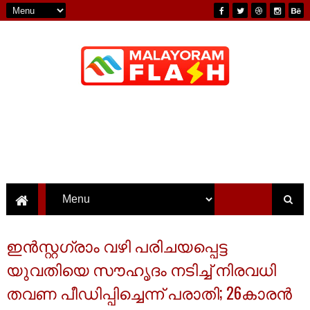
ഇൻസ്റ്റഗ്രാം വഴി പരിചയപ്പെട്ട
യുവതിയെ സൗഹൃദം നടിച്ച് നിരവധി
തവണ പീഡിപ്പിച്ചെന്ന് പരാതി; 26കാരൻ