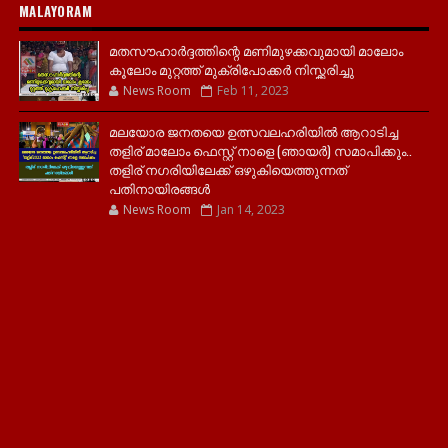
MALAYORAM
മതസൗഹാർദ്ദത്തിന്റെ മണിമുഴക്കവുമായി മാലോം
കൂലോം മുറ്റത്ത് മുക്രിപോക്കർ നിസ്ക്കരിച്ചു
News Room
Feb 11, 2023
മലയോര ജനതയെ ഉത്സവലഹരിയിൽ ആറാടിച്ച
തളിര് മാലോം ഫെസ്റ്റ് നാളെ (ഞായർ) സമാപിക്കും..
തളിര് നഗരിയിലേക്ക് ഒഴുകിയെത്തുന്നത്
പതിനായിരങ്ങൾ
News Room
Jan 14, 2023