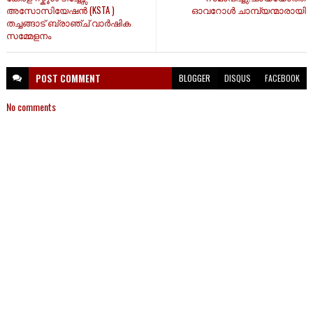
അസോസിയേഷൻ (KSTA )
ഓവറോൾ ചാമ്പ്യന്മാരായി
തച്ചങ്ങാട് ബ്രാഞ്ച് വാർഷിക
സമ്മേളനം
POST
COMMENT
BLOGGER
DISQUS
FACEBOOK
No comments