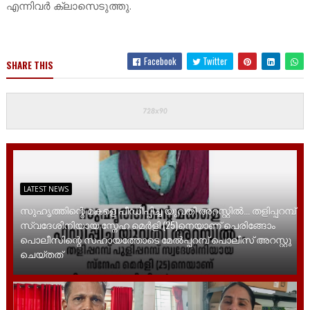
എന്നിവർ ക്ലാസെടുത്തു.
Facebook
Twitter
SHARE THIS
LATEST NEWS
സുഹൃത്തിന്റെ മകളെ പീഡിപ്പിച്ച യുവതി അറസ്റ്റിൽ... തളിപ്പറമ്പ്
സ്വദേശിനിയായ സ്നേഹ മെർളി (25)നെയാണ് പെരിങ്ങോം
പൊലീസിന്റെ സഹായത്തോടെ മേൽപ്പറമ്പ് പൊലീസ് അറസ്റ്റു
ചെയ്തത്