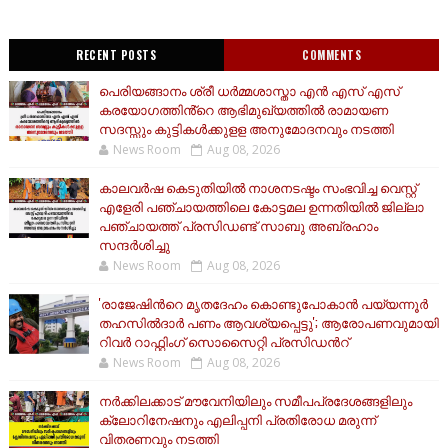
RECENT POSTS
COMMENTS
പെരിയങ്ങാനം ശ്രീ ധർമ്മശാസ്താ എൻ എസ് എസ്
കരയോഗത്തിൻ്റെ ആഭിമുഖ്യത്തിൽ രാമായണ
സദസ്സും കുട്ടികൾക്കുളള അനുമോദനവും നടത്തി
News Room
Aug 08, 2026
കാലവർഷ കെടുതിയിൽ നാശനടഷ്ടം സംഭവിച്ച വെസ്റ്റ്
എളേരി പഞ്ചായത്തിലെ കോട്ടമല ഉന്നതിയിൽ ജില്ലാ
പഞ്ചായത്ത് പ്രസിഡണ്ട് സാബു അബ്രഹാം
സന്ദര്‍ശിച്ചു
News Room
Aug 08, 2026
'രാജേഷിന്‍റെ മൃതദേഹം കൊണ്ടുപോകാൻ പയ്യന്നൂർ
തഹസിൽദാർ പണം ആവശ്യപ്പെട്ടു'; ആരോപണവുമായി
റിവർ റാഫ്റ്റിംഗ് സൊസൈറ്റി പ്രസിഡന്‍റ്
News Room
Aug 08, 2026
നർക്കിലക്കാട് മൗവേനിയിലും സമീപപ്രദേശങ്ങളിലും
ക്ലോറിനേഷനും എലിപ്പനി പ്രതിരോധ മരുന്ന്
വിതരണവും നടത്തി