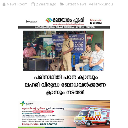
News Room
2 years ago
Latest News
,
Vellarikkundu