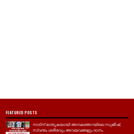
FEATURED POSTS
നാടിന് മാതൃകയായി അമ്പലത്തറയിലെ സുജീഷ്,
സ്വന്തം ശരീരവും അവയവങ്ങളും ദാനം