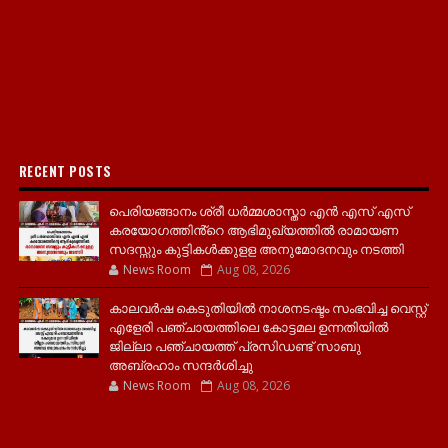
RECENT POSTS
പെരിയങ്ങാനം ശ്രീ ധർമ്മശാസ്താ എൻ എസ് എസ്
കരയോഗത്തിൻ്റെ ആഭിമുഖ്യത്തിൽ രാമായണ
സദസ്സും കുട്ടികൾക്കുളള അനുമോദനവും നടത്തി
News Room
Aug 08, 2026
കാലവർഷ കെടുതിയിൽ നാശനടഷ്ടം സംഭവിച്ച വെസ്റ്റ്
എളേരി പഞ്ചായത്തിലെ കോട്ടമല ഉന്നതിയിൽ
ജില്ലാ പഞ്ചായത്ത് പ്രസിഡണ്ട് സാബു
അബ്രഹാം സന്ദര്‍ശിച്ചു
News Room
Aug 08, 2026