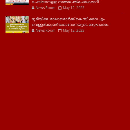
ചെയ്യാനുള്ള സമ്മതപത്രം കൈമാറി
News Room
May 12, 2023
ഭൂമിയിലെ മാലാഖമാർക്ക് കെ സി വൈ എം
വെള്ളരിക്കുണ്ട് ഫൊറോനയുടെ സ്നേഹാദരം
News Room
May 12, 2023