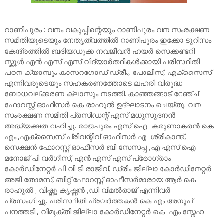
റാണിപുരം : വനം വകുപ്പിന്റെയും റാണിപുരം വന സംരക്ഷണ
സമിതിയുടെയും നേതൃത്വത്തിൽ റാണിപുരം ഇക്കോ ടൂറിസം
കേന്ദ്രത്തിൽ ബദിയഡുക്ക നവജീവൻ ഹയർ സെക്കണ്ടറി
സ്കൂൾ എൻ എസ് എസ് വിദ്യാർത്ഥികൾക്കായി പരിസ്ഥിതി
പഠന ക്യാമ്പും കാസറഗോഡ് ഡ്രീം, പോലീസ്, എക്സൈസ്
എന്നിവരുടെയും സഹകരണത്തോടെ ലഹരി വിരുദ്ധ
ബോധവല്ക്കരണ ക്ലാസും നടത്തി. കാഞ്ഞങ്ങാട് റേഞ്ച്
ഫോറസ്റ്റ് ഓഫീസർ കെ രാഹുൽ ഉദ്ഘാടനം ചെയ്തു. വന
സംരക്ഷണ സമിതി പ്രസിഡന്റ് എസ് മധുസൂദനൻ
അദ്ധ്യക്ഷത വഹിച്ചു. രാജപുരം എസ് ഐ കരുണാകരൻ കെ
എം ,എക്സൈസ് പ്രിവന്റീവ് ഓഫീസർ എ ശ്രീകാന്ത്,
സെക്ഷൻ ഫോറസ്റ്റ് ഓഫീസർ ബി സേസപ്പ ,എ എസ് ഐ
മനോജ് പി വർഗീസ്, എൻ എസ് എസ് പ്രോഗ്രാം
കോർഡിനേറ്റർ പി വി ടി രാജീവ്, ഡ്രീം ജില്ലാ കോർഡിനേറ്റർ
അജി തോമസ്, ബീറ്റ് ഫോറസ്റ്റ് ഓഫീസർമാരായ ആർ കെ
രാഹുൽ , വിഷ്ണു കൃഷ്ണൻ ,ഡി വിമൽരാജ് എന്നിവർ
പ്രസംഗിച്ചു. പരിസ്ഥിതി പ്രവർത്തകൻ കെ എം അനൂപ്
പനത്തടി , വിമുക്തി ജില്ലാ കോർഡിനേറ്റർ കെ എം സ്നേഹ