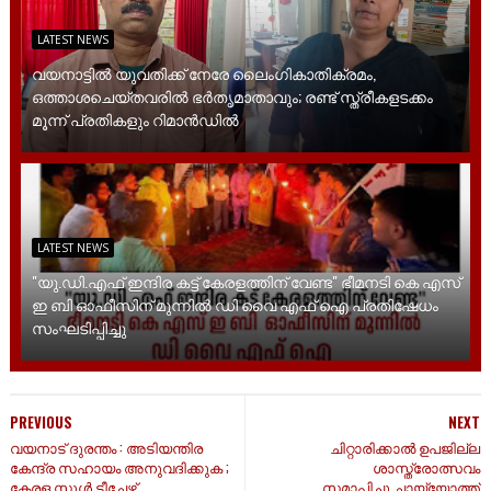
LATEST NEWS
വയനാട്ടിൽ യുവതിക്ക് നേരേ ലൈം​ഗികാതിക്രമം,
ഒത്താശചെയ്തവരിൽ ഭർതൃമാതാവും; രണ്ട് സ്ത്രീകളടക്കം
മൂന്ന് പ്രതികളും റിമാൻഡിൽ
LATEST NEWS
"യു.ഡി.എഫ് ഇന്ദിര കട്ട് കേരളത്തിന് വേണ്ട" ഭീമനടി കെ എസ്
ഇ ബി ഓഫീസിന് മുന്നിൽ ഡി വൈ എഫ് ഐ പ്രതിഷേധം
സംഘടിപ്പിച്ചു
PREVIOUS
NEXT
വയനാട് ദുരന്തം : അടിയന്തിര
ചിറ്റാരിക്കാൽ ഉപജില്ല
കേന്ദ്ര സഹായം അനുവദിക്കുക ;
ശാസ്ത്രോത്സവം
കേരള സ്കൂൾ ടീച്ചേഴ്സ്
സമാപിച്ചു.ചായ്യോത്ത്