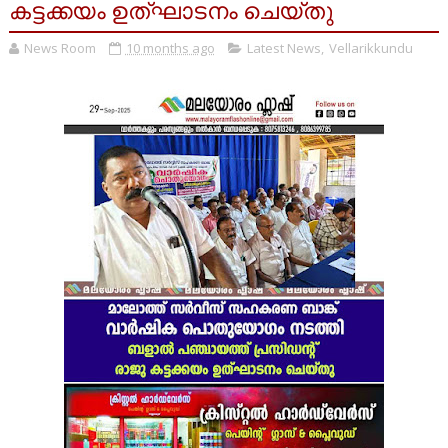
കട്ടക്കയം ഉത്ഘാടനം ചെയ്തു
News Room
10 months ago
Latest News
,
Vellarikkundu