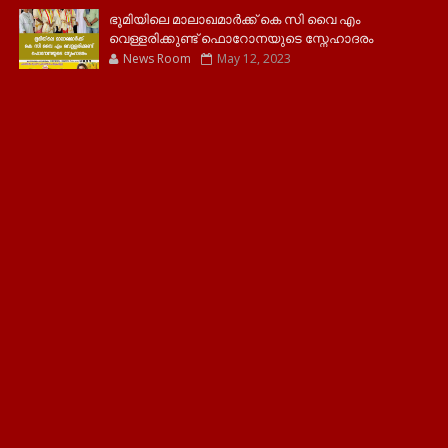
ഭൂമിയിലെ മാലാഖമാർക്ക് കെ സി വൈ എം
വെള്ളരിക്കുണ്ട് ഫൊറോനയുടെ സ്നേഹാദരം
News Room
May 12, 2023