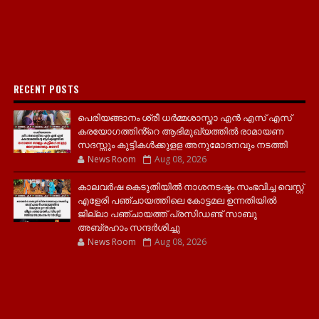
RECENT POSTS
പെരിയങ്ങാനം ശ്രീ ധർമ്മശാസ്താ എൻ എസ് എസ്
കരയോഗത്തിൻ്റെ ആഭിമുഖ്യത്തിൽ രാമായണ
സദസ്സും കുട്ടികൾക്കുളള അനുമോദനവും നടത്തി
News Room
Aug 08, 2026
കാലവർഷ കെടുതിയിൽ നാശനടഷ്ടം സംഭവിച്ച വെസ്റ്റ്
എളേരി പഞ്ചായത്തിലെ കോട്ടമല ഉന്നതിയിൽ
ജില്ലാ പഞ്ചായത്ത് പ്രസിഡണ്ട് സാബു
അബ്രഹാം സന്ദര്‍ശിച്ചു
News Room
Aug 08, 2026