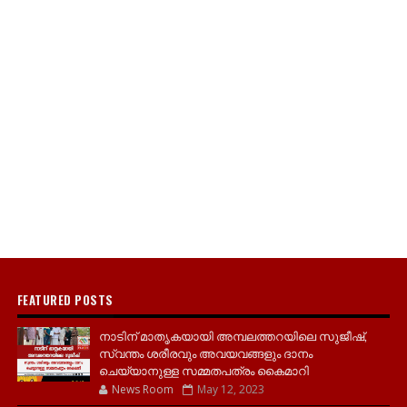
FEATURED POSTS
നാടിന് മാതൃകയായി അമ്പലത്തറയിലെ സുജീഷ്,
സ്വന്തം ശരീരവും അവയവങ്ങളും ദാനം
ചെയ്യാനുള്ള സമ്മതപത്രം കൈമാറി
News Room
May 12, 2023