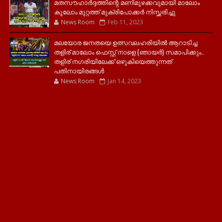
മതസൗഹാർദ്ദത്തിന്റെ മണിമുഴക്കവുമായി മാലോം
കൂലോം മുറ്റത്ത് മുക്രിപോക്കർ നിസ്ക്കരിച്ചു
News Room
Feb 11, 2023
മലയോര ജനതയെ ഉത്സവലഹരിയിൽ ആറാടിച്ച
തളിര് മാലോം ഫെസ്റ്റ് നാളെ (ഞായർ) സമാപിക്കും..
തളിര് നഗരിയിലേക്ക് ഒഴുകിയെത്തുന്നത്
പതിനായിരങ്ങൾ
News Room
Jan 14, 2023