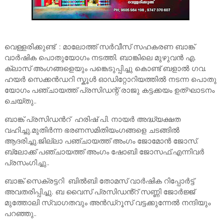
വെള്ളരിക്കുണ്ട് : മാലോത്ത് സർവീസ് സഹകരണ ബാങ്ക്
വാർഷിക പൊതുയോഗം നടത്തി. ബാങ്കിലെ മുഴുവൻ എ.
ക്ലാസ് അംഗങ്ങളെയും പങ്കെടുപ്പിച്ചു കൊണ്ട് ബളാൽ ഗവ.
ഹയർ സെക്കൻഡറി സ്കൂൾ ഓഡിറ്റോറിയത്തിൽ നടന്ന പൊതു
യോഗം പഞ്ചായത്ത് പ്രസിഡന്റ് രാജു കട്ടക്കയം ഉത്ഘാടനം
ചെയ്തു..
ബാങ്ക് പ്രസിഡൻറ് ഹരിഷ് പി. നായർ അദ്ധ്യക്ഷത
വഹിച്ചു.മുതിർന്ന ഭരണസമിതിയംഗങ്ങളെ ചടങ്ങിൽ
ആദരിച്ചു.ജില്ലാ പഞ്ചായത്ത് അംഗം ജോമോൻ ജോസ്.
ബ്ലോക്ക് പഞ്ചായത്ത് അംഗം ഷോബി ജോസഫ്.എന്നിവർ
പ്രസംഗിച്ചു..
ബാങ്ക് സെക്രട്ടറി ബിൽബി തോമസ് വാർഷിക റിപ്പോർട്ട്
അവതരിപ്പിച്ചു. ബ വൈസ് പ്രസിഡൻ്റ് സണ്ണി ജോർജ്ജ്
മുത്തോലി സ്വാഗതവും അൻഡ്റൂസ് വട്ടക്കുന്നേൽ നന്ദിയും
പറഞ്ഞു..