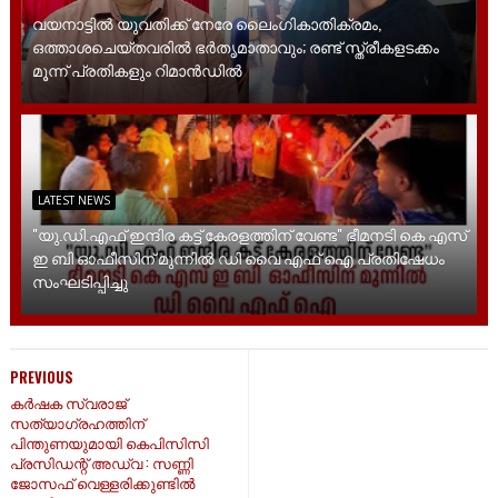
വയനാട്ടിൽ യുവതിക്ക് നേരേ ലൈം​ഗികാതിക്രമം,
ഒത്താശചെയ്തവരിൽ ഭർതൃമാതാവും; രണ്ട് സ്ത്രീകളടക്കം
മൂന്ന് പ്രതികളും റിമാൻഡിൽ
LATEST NEWS
"യു.ഡി.എഫ് ഇന്ദിര കട്ട് കേരളത്തിന് വേണ്ട" ഭീമനടി കെ എസ്
ഇ ബി ഓഫീസിന് മുന്നിൽ ഡി വൈ എഫ് ഐ പ്രതിഷേധം
സംഘടിപ്പിച്ചു
PREVIOUS
കർഷക സ്വരാജ്
സത്യാഗ്രഹത്തിന്
പിന്തുണയുമായി കെപിസിസി
പ്രസിഡന്റ്‌ അഡ്വ : സണ്ണി
ജോസഫ് വെള്ളരിക്കുണ്ടിൽ