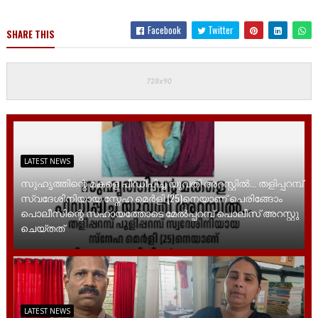
Facebook
Twitter
SHARE THIS
LATEST NEWS
സുഹൃത്തിന്റെ മകളെ പീഡിപ്പിച്ച യുവതി അറസ്റ്റിൽ... തളിപ്പറമ്പ്
സ്വദേശിനിയായ സ്നേഹ മെർളി (25)നെയാണ് പെരിങ്ങോം
പൊലീസിന്റെ സഹായത്തോടെ മേൽപ്പറമ്പ് പൊലീസ് അറസ്റ്റു
ചെയ്തത്
LATEST NEWS