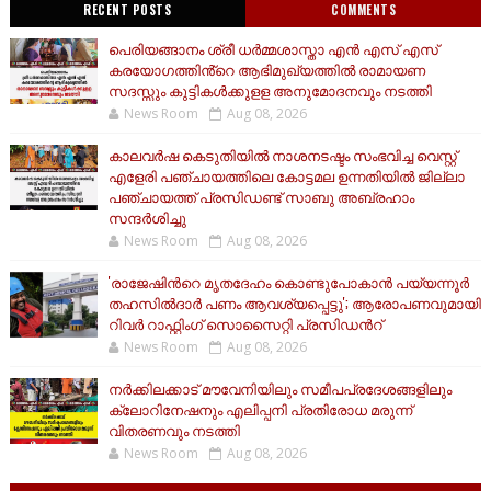
RECENT POSTS
COMMENTS
പെരിയങ്ങാനം ശ്രീ ധർമ്മശാസ്താ എൻ എസ് എസ്
കരയോഗത്തിൻ്റെ ആഭിമുഖ്യത്തിൽ രാമായണ
സദസ്സും കുട്ടികൾക്കുളള അനുമോദനവും നടത്തി
News Room
Aug 08, 2026
കാലവർഷ കെടുതിയിൽ നാശനടഷ്ടം സംഭവിച്ച വെസ്റ്റ്
എളേരി പഞ്ചായത്തിലെ കോട്ടമല ഉന്നതിയിൽ ജില്ലാ
പഞ്ചായത്ത് പ്രസിഡണ്ട് സാബു അബ്രഹാം
സന്ദര്‍ശിച്ചു
News Room
Aug 08, 2026
'രാജേഷിന്‍റെ മൃതദേഹം കൊണ്ടുപോകാൻ പയ്യന്നൂർ
തഹസിൽദാർ പണം ആവശ്യപ്പെട്ടു'; ആരോപണവുമായി
റിവർ റാഫ്റ്റിംഗ് സൊസൈറ്റി പ്രസിഡന്‍റ്
News Room
Aug 08, 2026
നർക്കിലക്കാട് മൗവേനിയിലും സമീപപ്രദേശങ്ങളിലും
ക്ലോറിനേഷനും എലിപ്പനി പ്രതിരോധ മരുന്ന്
വിതരണവും നടത്തി
News Room
Aug 08, 2026