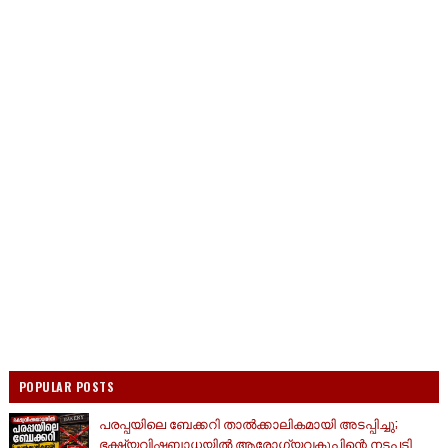
POPULAR POSTS
പരപ്പയിലെ ബേക്കറി താൽക്കാലികമായി അടപ്പിച്ചു;
ഭക്ഷ്യവിഷബാധയിൽ ആരോഗ്യവകുപ്പിന്റെ നടപടി