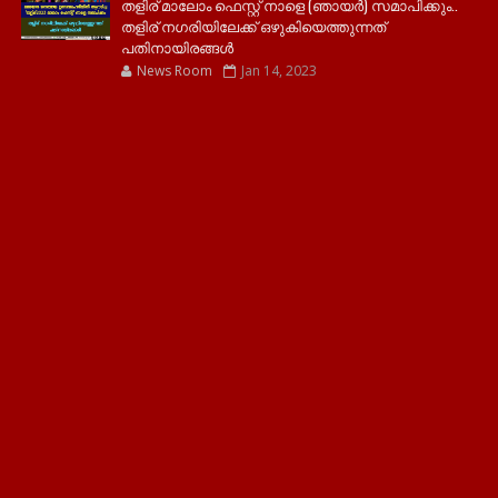
തളിര് മാലോം ഫെസ്റ്റ് നാളെ (ഞായർ) സമാപിക്കും..
തളിര് നഗരിയിലേക്ക് ഒഴുകിയെത്തുന്നത്
പതിനായിരങ്ങൾ
News Room
Jan 14, 2023