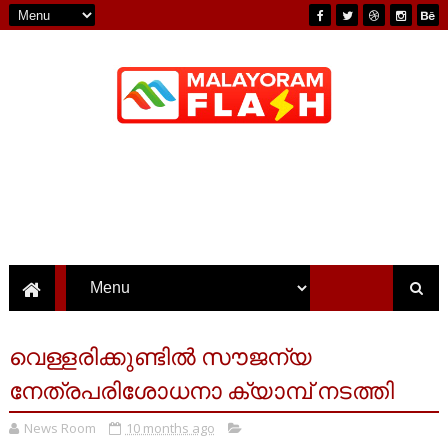
വെള്ളരിക്കുണ്ടിൽ സൗജന്യ
നേത്രപരിശോധനാ ക്യാമ്പ് നടത്തി
News Room
10 months ago