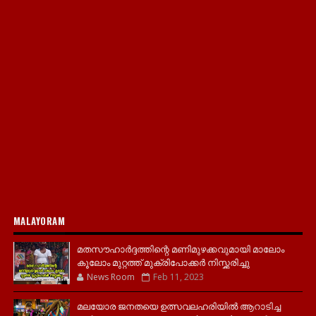
MALAYORAM
മതസൗഹാർദ്ദത്തിന്റെ മണിമുഴക്കവുമായി മാലോം
കൂലോം മുറ്റത്ത് മുക്രിപോക്കർ നിസ്ക്കരിച്ചു
News Room
Feb 11, 2023
മലയോര ജനതയെ ഉത്സവലഹരിയിൽ ആറാടിച്ച