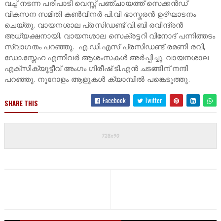
വച്ച് നടന്ന പരിപാടി വെസ്റ്റ് പഞ്ചായത്ത് സെക്കൻഡ്
വികസന സമിതി കൺവീനർ പി.വി ഭാസ്കരൻ ഉദ്ഘാടനം
ചെയ്തു. വായനശാല പ്രസിഡണ്ട് വി.ബി രവീന്ദ്രൻ
അധ്യക്ഷനായി. വായനശാല സെക്രട്ടറി വിനോദ് പന്നിത്തടം
സ്വാഗതം പറഞ്ഞു. എ.ഡി.എസ് പ്രസിഡണ്ട് രമണി രവി,
ഡോ.സ്നേഹ എന്നിവർ ആശംസകൾ അർപ്പിച്ചു. വായനശാല
എക്സിക്യൂട്ടീവ് അംഗം ഗിരീഷ് ടി.എൻ ചടങ്ങിന് നന്ദി
പറഞ്ഞു. നൂറോളം ആളുകൾ ക്യാമ്പിൽ പങ്കെടുത്തു.
Facebook
Twitter
SHARE THIS