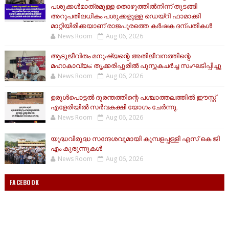
പശുക്കൾമാത്രമുള്ള തൊഴുത്തിൽനിന്ന് തുടങ്ങി
അറുപതിലധികം പശുക്കളുള്ള ഡെയ്റി ഫാമാക്കി
മാറ്റിയിരിക്കയാണ് രാജപുരത്തെ കർഷക ദന്പതികൾ
News Room
Aug 06, 2026
ആടുജീവിതം മനുഷ്യന്റെ അതിജീവനത്തിന്റെ
മഹാകാവ്യം; തൃക്കരിപ്പൂരിൽ പുസ്തകചർച്ച സംഘടിപ്പിച്ചു
News Room
Aug 06, 2026
ഉരുൾപൊട്ടൽ ദുരന്തത്തിന്റെ പശ്ചാത്തലത്തിൽ ഈസ്റ്റ്‌
എളേരിയിൽ സർവകക്ഷി യോഗം ചേർന്നു.
News Room
Aug 06, 2026
യുദ്ധവിരുദ്ധ സന്ദേശവുമായി കുമ്പളപ്പള്ളി എസ് കെ ജി
എം കുരുന്നുകൾ
News Room
Aug 06, 2026
FACEBOOK