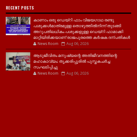
RECENT POSTS
കാണാം ഒരു ഡെയ്‌റി ഫാം വിജയഗാഥ രണ്ടു
പശുക്കൾമാത്രമുള്ള തൊഴുത്തിൽനിന്ന് തുടങ്ങി
അറുപതിലധികം പശുക്കളുള്ള ഡെയ്റി ഫാമാക്കി
മാറ്റിയിരിക്കയാണ് രാജപുരത്തെ കർഷക ദന്പതികൾ
News Room
Aug 06, 2026
ആടുജീവിതം മനുഷ്യന്റെ അതിജീവനത്തിന്റെ
മഹാകാവ്യം; തൃക്കരിപ്പൂരിൽ പുസ്തകചർച്ച
സംഘടിപ്പിച്ചു
News Room
Aug 06, 2026