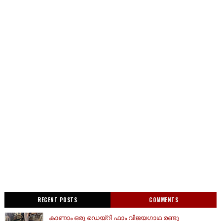
RECENT POSTS
COMMENTS
കാണാം ഒരു ഡെയ്‌റി ഫാം വിജയഗാഥ രണ്ടു