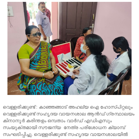
വെള്ളരിക്കുണ്ട് : കാഞ്ഞങ്ങാട് അഹല്യ ഐ ഹോസ്പിറ്റലും
വെള്ളരിക്കുണ്ട് സഹൃദയ വായനശാല ആൻഡ് ഗ്രന്ഥാലയം
കിനാനൂർ കരിന്തളം ഒമ്പതാം വാർഡ് എഡിഎസും
സംയുക്തമായി സൗജന്യ നേത്ര പരിശോധന ക്യാമ്പ്
സംഘടിപ്പിച്ചു. വെള്ളരിക്കുണ്ട് സഹൃദയ വായനശാലയിൽ