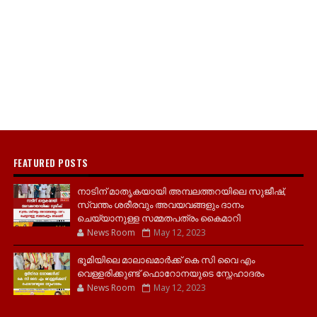
FEATURED POSTS
നാടിന് മാതൃകയായി അമ്പലത്തറയിലെ സുജീഷ്,
സ്വന്തം ശരീരവും അവയവങ്ങളും ദാനം
ചെയ്യാനുള്ള സമ്മതപത്രം കൈമാറി
News Room
May 12, 2023
ഭൂമിയിലെ മാലാഖമാർക്ക് കെ സി വൈ എം
വെള്ളരിക്കുണ്ട് ഫൊറോനയുടെ സ്നേഹാദരം
News Room
May 12, 2023