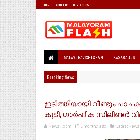
HOME
ABOUT US
CONTACT US
MALAYORAVISHESHAM
KASARAGOD
Breaking News
ഇടിത്തീയായി വീണ്ടും പാചക
കൂടി, ഗാർഹിക സിലിണ്ടർ വി
News Room
2 months ago
Latest News