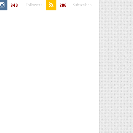
849
286
Followers
Subscribes