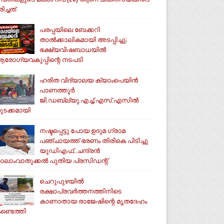
ിച്ചത്
പരപ്പയിലെ ബേക്കറി
താൽക്കാലികമായി അടപ്പിച്ചു;
ഭക്ഷ്യവിഷബാധയിൽ
രോഗ്യവകുപ്പിന്റെ നടപടി
ഹരിത വിദ്യാലയ ക്യാംപെയിൻ
പാണത്തൂർ
ജി.ഡബ്ല്യു.എച്ച്.എസ്.എസിൽ
ുടക്കമായി
നഷ്ടപ്പെട്ടു പോയ ഉദുമ ഗ്രാമ
പഞ്ചായത്ത് ഭരണം തിരികെ പിടിച്ചു
യുഡിഎഫ്..ചന്ദ്രൻ
ാലാംവാതുക്കൽ പുതിയ പ്രസിഡന്റ്
ചെറുപുഴയിൽ
രക്ഷാപ്രവർത്തനത്തിനിടെ
കാണാതായ രാജേഷിന്റെ മൃതദേഹം
ണ്ടെത്തി