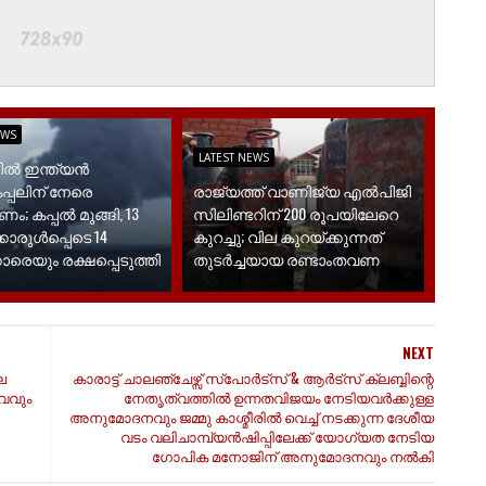
EWS
LATEST NEWS
ലിൽ ഇന്ത്യൻ
പ്പലിന് നേരെ
രാജ്യത്ത് വാണിജ്യ എൽപിജി
; കപ്പൽ മുങ്ങി, 13
സിലിണ്ടറിന് 200 രൂപയിലേറെ
്കാരുൾപ്പെടെ 14
കുറച്ചു; വില കുറയ്ക്കുന്നത്
ാരെയും രക്ഷപ്പെടുത്തി
തുടർച്ചയായ രണ്ടാംതവണ
NEXT
െ
കാരാട്ട് ചാലഞ്ചേഴ്സ് സ്പോർട്സ് & ആർട്സ് ക്ലബ്ബിന്റെ
വവും
നേതൃത്വത്തിൽ ഉന്നതവിജയം നേടിയവർക്കുള്ള
അനുമോദനവും ജമ്മു കാശ്മീരിൽ വെച്ച് നടക്കുന്ന ദേശീയ
വടം വലിചാമ്പ്യൻഷിപ്പിലേക്ക് യോഗ്യത നേടിയ
ഗോപിക മനോജിന് അനുമോദനവും നൽകി