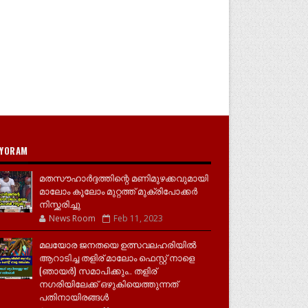
YORAM
മതസൗഹാർദ്ദത്തിന്റെ മണിമുഴക്കവുമായി
മാലോം കൂലോം മുറ്റത്ത് മുക്രിപോക്കർ
നിസ്ക്കരിച്ചു
News Room
Feb 11, 2023
മലയോര ജനതയെ ഉത്സവലഹരിയിൽ
ആറാടിച്ച തളിര് മാലോം ഫെസ്റ്റ് നാളെ
(ഞായർ) സമാപിക്കും.. തളിര്
നഗരിയിലേക്ക് ഒഴുകിയെത്തുന്നത്
പതിനായിരങ്ങൾ