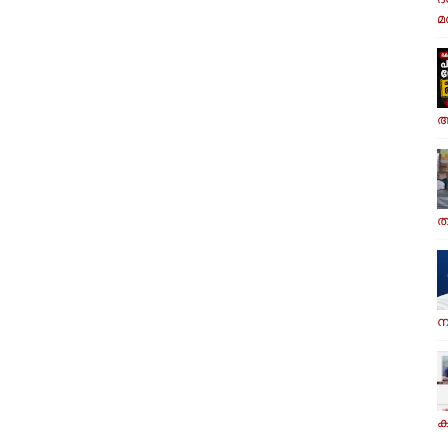
മര
ആ
ത
ന
ക