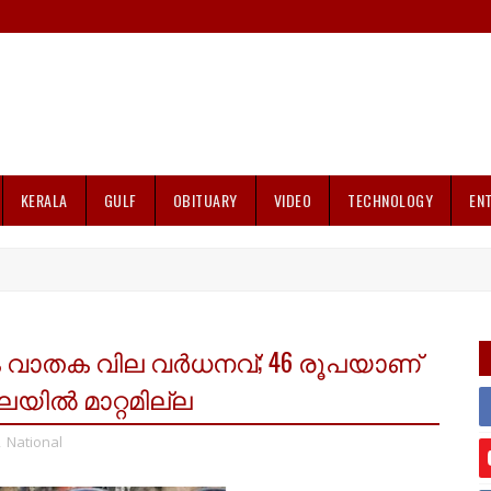
KERALA
GULF
OBITUARY
VIDEO
TECHNOLOGY
EN
 വാതക വില വര്‍ധനവ്; 46 രൂപയാണ്
ലയിൽ മാറ്റമില്ല
,
National