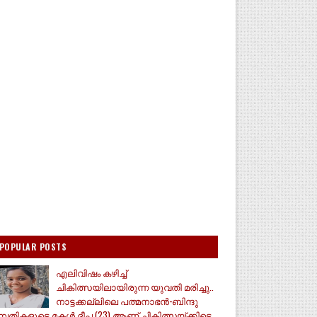
POPULAR POSTS
എലിവിഷം കഴിച്ച്
ചികിത്സയിലായിരുന്ന യുവതി മരിച്ചു..
നാട്ടക്കല്ലിലെ പത്മനാഭൻ-ബിന്ദു
മ്പതികളുടെ മകൾ ദീപ (23) ആണ് ചികിത്സയ്ക്കിടെ