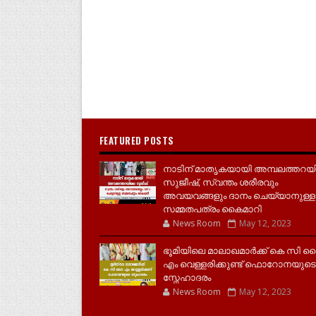
FEATURED POSTS
നാടിന് മാതൃകയായി അമ്പലത്തറയ
സുജീഷ്, സ്വന്തം ശരീരവും
അവയവങ്ങളും ദാനം ചെയ്യാനുള്ള
സമ്മതപത്രം കൈമാറി
News Room
May 12, 2023
ഭൂമിയിലെ മാലാഖമാർക്ക് കെ സി 
എം വെള്ളരിക്കുണ്ട് ഫൊറോനയുടെ
സ്നേഹാദരം
News Room
May 12, 2023