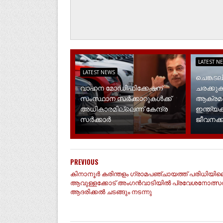
LATEST N
LATEST NEWS
ചെങ്കട
വാഹന മോഡിഫിക്കേഷന്
ചരക്കുക
സംസ്ഥാന സർക്കാറുകൾക്ക്
ആക്രമണം
അധികാരമില്ലെന്ന് കേന്ദ്ര
ഇന്ത്യക
സർക്കാർ
ജീവനക്ക
PREVIOUS
കിനാനൂർ കരിന്തളം ഗ്രാമപഞ്ചായത്ത് പരിധിയില
ആവുള്ളക്കോട് അംഗൻവാടിയിൽ പ്രവേശനോത്സ
ആദരിക്കൽ ചടങ്ങും നടന്നു