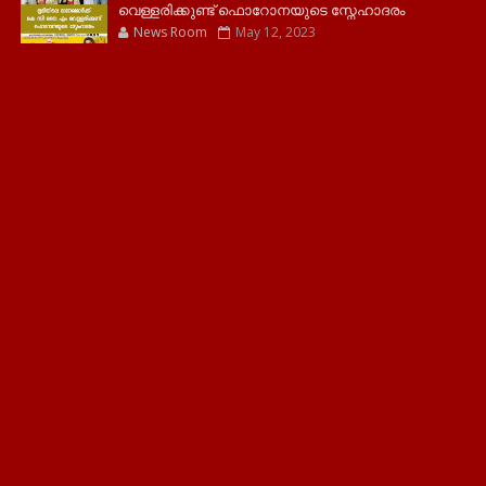
വെള്ളരിക്കുണ്ട് ഫൊറോനയുടെ സ്നേഹാദരം
News Room
May 12, 2023