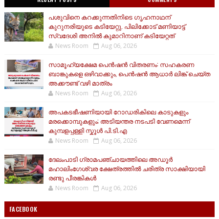
പശുവിനെ കറക്കുന്നതിനിടെ ഗൃഹനാഥന്
കുറുനരിയുടെ കടിയേറ്റു. പിലിക്കോട് മണിയാട്ട്
സ്വദേശി അനിൽ കുമാറിനാണ് കടിയേറ്റത്
News Room
Aug 06, 2026
സാമൂ​ഹ്യക്ഷേമ പെൻഷൻ വിതരണം: സഹകരണ
ബാങ്കുകളെ ഒഴിവാക്കും, പെൻഷൻ ആധാർ‌ ലിങ്ക് ചെയ്ത
അക്കൗണ്ട് വഴി മാത്രം
News Room
Aug 06, 2026
അപകടഭീഷണിയായി റോഡരികിലെ കാടുകളും
മരക്കൊമ്പുകളും; അടിയന്തര നടപടി വേണമെന്ന്
കുമ്പളപ്പള്ളി സ്കൂൾ പി.ടി.എ
News Room
Aug 06, 2026
ദേലംപാടി ഗ്രാമപഞ്ചായത്തിലെ അഡൂർ
മഹാലിംഗേശ്വര ക്ഷേത്രത്തിൽ ചരിത്ര സാക്ഷിയായി
രണ്ടു പീരങ്കികൾ
News Room
Aug 06, 2026
FACEBOOK