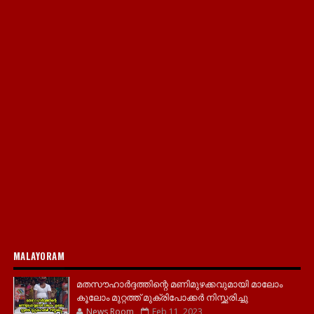
MALAYORAM
മതസൗഹാർദ്ദത്തിന്റെ മണിമുഴക്കവുമായി മാലോം
കൂലോം മുറ്റത്ത് മുക്രിപോക്കർ നിസ്ക്കരിച്ചു
News Room
Feb 11, 2023