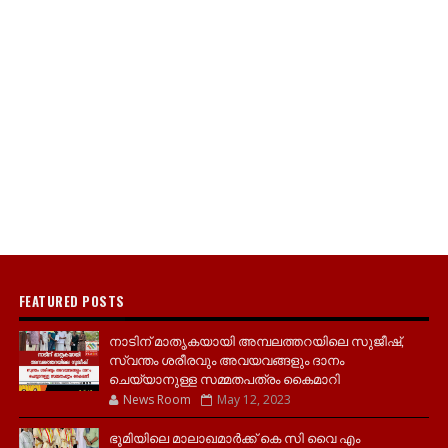
FEATURED POSTS
നാടിന് മാതൃകയായി അമ്പലത്തറയിലെ സുജീഷ്,
സ്വന്തം ശരീരവും അവയവങ്ങളും ദാനം
ചെയ്യാനുള്ള സമ്മതപത്രം കൈമാറി
News Room
May 12, 2023
ഭൂമിയിലെ മാലാഖമാർക്ക് കെ സി വൈ എം