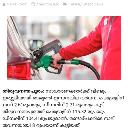
News Room
2 months ago
Kerala
,
Latest News
തിരുവനന്തപുരം:
സാധാരണക്കാർക്ക് വീണ്ടും
ഇരുട്ടടിയായി രാജ്യത്ത് ഇന്ധനവില വർധന. പെട്രോളിന്
ഇന്ന് 2.61രൂപയും, ഡ‍ീസലിന് 2.71 രൂപയും കൂടി.
തിരുവനന്തപുരത്ത് പെട്രോളിന് 115.32 രൂപയും
ഡീസലിന് 104.41രൂപയുമാണ്. രണ്ടാഴ്ചക്കിടെ നാല്
തവണയായി 8 രൂപയാണ് കൂട്ടിയത്