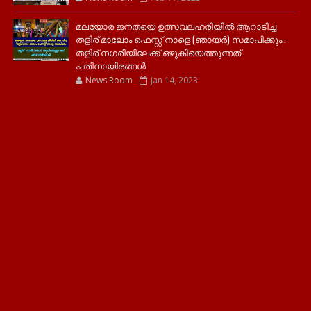
മലയോര ജനതയെ ഉത്സവലഹരിയിൽ ആറാടിച്ച
തളിര് മാലോം ഫെസ്റ്റ് നാളെ (ഞായർ) സമാപിക്കും..
തളിര് നഗരിയിലേക്ക് ഒഴുകിയെത്തുന്നത്
പതിനായിരങ്ങൾ
News Room
Jan 14, 2023