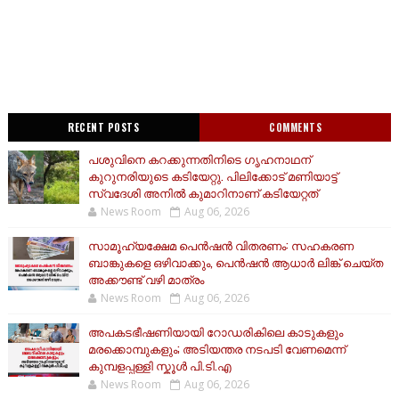
RECENT POSTS
COMMENTS
പശുവിനെ കറക്കുന്നതിനിടെ ഗൃഹനാഥന്
കുറുനരിയുടെ കടിയേറ്റു. പിലിക്കോട് മണിയാട്ട്
സ്വദേശി അനിൽ കുമാറിനാണ് കടിയേറ്റത്
News Room
Aug 06, 2026
സാമൂ​ഹ്യക്ഷേമ പെൻഷൻ വിതരണം: സഹകരണ
ബാങ്കുകളെ ഒഴിവാക്കും, പെൻഷൻ ആധാർ‌ ലിങ്ക് ചെയ്ത
അക്കൗണ്ട് വഴി മാത്രം
News Room
Aug 06, 2026
അപകടഭീഷണിയായി റോഡരികിലെ കാടുകളും
മരക്കൊമ്പുകളും; അടിയന്തര നടപടി വേണമെന്ന്
കുമ്പളപ്പള്ളി സ്കൂൾ പി.ടി.എ
News Room
Aug 06, 2026