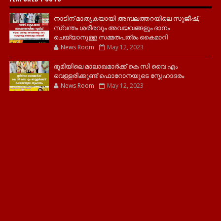
നാടിന് മാതൃകയായി അമ്പലത്തറയിലെ സുജീഷ്,
സ്വന്തം ശരീരവും അവയവങ്ങളും ദാനം
ചെയ്യാനുള്ള സമ്മതപത്രം കൈമാറി
News Room
May 12, 2023
ഭൂമിയിലെ മാലാഖമാർക്ക് കെ സി വൈ എം
വെള്ളരിക്കുണ്ട് ഫൊറോനയുടെ സ്നേഹാദരം
News Room
May 12, 2023