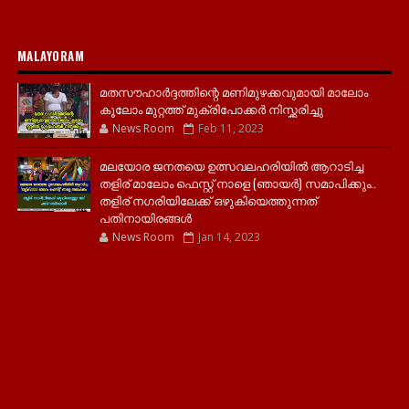
MALAYORAM
മതസൗഹാർദ്ദത്തിന്റെ മണിമുഴക്കവുമായി മാലോം
കൂലോം മുറ്റത്ത് മുക്രിപോക്കർ നിസ്ക്കരിച്ചു
News Room
Feb 11, 2023
മലയോര ജനതയെ ഉത്സവലഹരിയിൽ ആറാടിച്ച
തളിര് മാലോം ഫെസ്റ്റ് നാളെ (ഞായർ) സമാപിക്കും..
തളിര് നഗരിയിലേക്ക് ഒഴുകിയെത്തുന്നത്
പതിനായിരങ്ങൾ
News Room
Jan 14, 2023