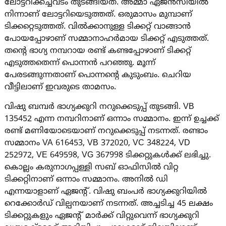
ലോട്ടറിക്കച്ചവടം തുടങ്ങിയത്. അമ്മാ ഏജൻസിയിൽ
നിന്നാണ് ലോട്ടറിയെ‌ടുത്തത്. ഒരുമാസം മുമ്പാണ്
ടിക്കറ്റെ‌ടുത്തത്. വിൽക്കാനുള്ള ടിക്കറ്റ് വാങ്ങാൻ
പോയപ്പോഴാണ് സമ്മാനാഹർമായ ടിക്കറ്റ് എടുത്തത്.
തന്റെ ഭാ​ഗ്യ നമ്പറായ രണ്ട് കണ്ടപ്പോഴാണ് ടിക്കറ്റ്
എടുത്തതെന്ന് പൊന്നൻ പറഞ്ഞു. മൂന്ന്
പേരടങ്ങുന്നതാണ് പൊന്നന്റെ കുടുംബം. ചെറിയ
വീട്ടിലാണ് ഇവരുടെ താമസം.
വിഷു ബമ്പര്‍ ഭാഗ്യക്കുറി നറുക്കെടുപ്പ് തുടങ്ങി. VB
135452 എന്ന നമ്പറിനാണ് ഒന്നാം സമ്മാനം. ഇന്ന് ഉച്ചക്ക്
രണ്ട് മണിയോടെയാണ് നറുക്കെടുപ്പ് നടന്നത്. രണ്ടാം
സമ്മാനം VA 616453, VB 372020, VC 348224, VD
252972, VE 649598, VG 367998 ടിക്കറ്റുകള്‍ക്ക് ലഭിച്ചു.
കൊല്ലം കരുനാഗപ്പള്ളി സബ് ഓഫിസില്‍ വിറ്റ
ടിക്കറ്റിനാണ് ഒന്നാം സമ്മാനം. അനില്‍ ഡി
എന്നയാളാണ് ഏജന്‍റ്. വിഷു ബംപർ ഭാഗ്യക്കുറിയിൽ
റെക്കോർഡ് വില്പനയാണ് നടന്നത്. അച്ചടിച്ച 45 ലക്ഷം
ടിക്കറ്റുകളും ഏജന്റ് മാർക്ക് വിറ്റുവെന്ന് ഭാഗ്യക്കുറി