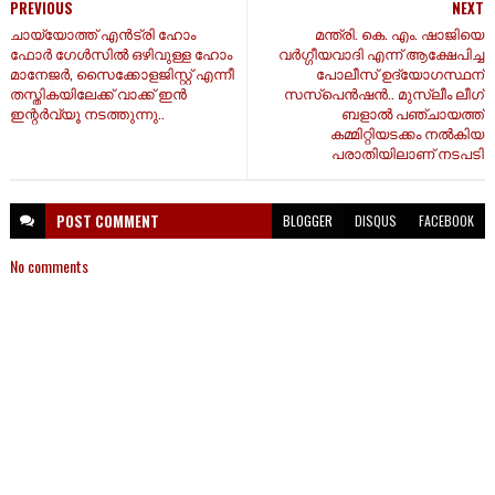
PREVIOUS
NEXT
ചായ്യോത്ത് എൻട്രി ഹോം
മന്ത്രി. കെ. എം. ഷാജിയെ
ഫോർ ഗേൾസിൽ ഒഴിവുള്ള ഹോം
വർഗ്ഗീയവാദി എന്ന് ആക്ഷേപിച്ച
മാനേജർ, സൈക്കോളജിസ്റ്റ് എന്നീ
പോലീസ് ഉദ്യോഗസ്ഥന്
തസ്തികയിലേക്ക് വാക്ക് ഇൻ
സസ്പെൻഷൻ.. മുസ്ലീം ലീഗ്
ഇന്റർവ്യൂ നടത്തുന്നു..
ബളാൽ പഞ്ചായത്ത്
കമ്മിറ്റിയടക്കം നൽകിയ
പരാതിയിലാണ് നടപടി
POST
COMMENT
BLOGGER
DISQUS
FACEBOOK
No comments