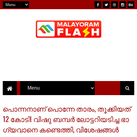
പൊന്നനാണ് പൊന്നേ താരം, തൂക്കിയത്
12 കോടി! വിഷു ബമ്പർ ലോട്ടറിയടിച്ച ഭാ​
ഗ്യവാനെ കണ്ടെത്തി, വിശേഷങ്ങൾ