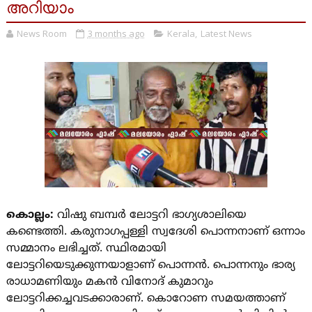
അറിയാം
News Room
3 months ago
Kerala
,
Latest News
കൊല്ലം:
വിഷു ബമ്പർ ലോ‌ട്ടറി ഭാ​ഗ്യശാലിയെ
കണ്ടെത്തി. കരുനാ​ഗപ്പള്ളി സ്വദേശി പൊന്നനാണ് ഒന്നാം
സമ്മാനം ലഭിച്ചത്. സ്ഥിരമായി
ലോട്ടറിയെടുക്കുന്നയാളാണ് പൊന്നൻ. പൊന്നനും ഭാര്യ
രാധാമണിയും മകൻ വിനോദ് കുമാറും
ലോട്ടറിക്കച്ചവടക്കാരാണ്. കൊറോണ സമയത്താണ്