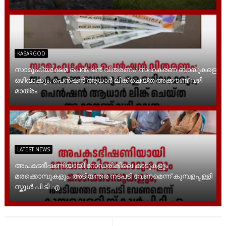
KASARGOD
സാമൂ​ഹ്യക്ഷേമ പെൻഷൻ വിതരണം: സഹകരണ ബാങ്കുകളെ
ഒഴിവാക്കും, പെൻഷൻ ആധാർ‌ ലിങ്ക് ചെയ്ത അക്കൗണ്ട് വഴി
മാത്രം
LATEST NEWS
അപകടഭീഷണിയായി റോഡരികിലെ കാടുകളും
മരക്കൊമ്പുകളും; അടിയന്തര നടപടി വേണമെന്ന് കുമ്പളപ്പള്ളി
സ്കൂൾ പി.ടി.എ