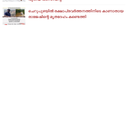
ചെറുപുഴയിൽ രക്ഷാപ്രവർത്തനത്തിനിടെ കാണാതായ
രാജേഷിന്റെ മൃതദേഹം കണ്ടെത്തി