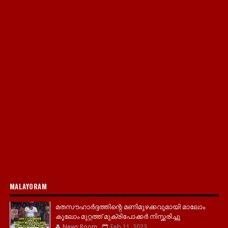
MALAYORAM
മതസൗഹാർദ്ദത്തിന്റെ മണിമുഴക്കവുമായി മാലോം
കൂലോം മുറ്റത്ത് മുക്രിപോക്കർ നിസ്ക്കരിച്ചു
News Room
Feb 11, 2023