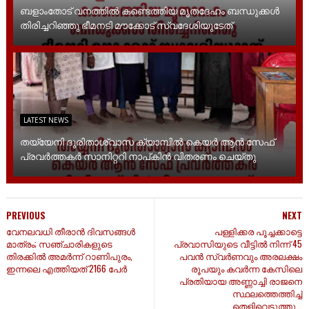
ബളാംതോട് വനത്തിൽ കണ്ടെത്തിയ മൃതദേഹം ബന്ധുക്കൾ
തിരിച്ചറിഞ്ഞു ഭീമനടി മൗക്കോട് സ്വദേശിയുടേത്
LATEST NEWS
തയ്യേനി ദുരിതാശ്വാസ ക്യാമ്പിൽ കെയർ ആൻ സേഫ്
പ്രവർത്തകർ സാനിറ്ററി നാപ്കിൻ വിതരണം ചെയ്തു
PREVIOUS
NEXT
വേനലവധി തീരാൻ ദിവസങ്ങൾ
പള്ളിക്കര പൂച്ചക്കാട്ടെ
മാത്രം; സഞ്ചാരികളുടെ
പ്രവാസിയുടെ വീട്ടിൽ നിന്ന് 45
തിരക്കിൽ അമർന്ന് റാണിപുരം,
പവൻ സ്വർണവും അരലക്ഷം
ഇന്നലെ എത്തിയത് 2166 പേർ
രൂപയും കവർന്ന കേസിലെ
പ്രതിയായ അണ്ണാച്ചി രാജനെ
സ്ഥലത്തെത്തിച്ച്
തെളിവെടുത്തു...