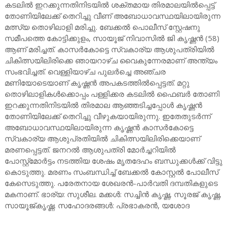
കടലിൽ ഇറക്കുന്നതിനിടയിൽ ശക്തമായ തിരമാലയിൽപ്പെട്ട്
തോണിയിലേക്ക് തെറിച്ചു വീണ് അബോധാവസ്ഥയിലായിരുന്ന
മത്സ്യ തൊഴിലാളി മരിച്ചു. ബേക്കൽ പൊലീസ് സ്റ്റേഷനു
സമീപത്തെ കോട്ടിക്കുളം, സായൂജ് നിവാസിൽ ജി കൃഷ്ണൻ (58)
ആണ് മരിച്ചത്. കാസർകോട്ടെ സ്വകാര്യ ആശുപത്രിയിൽ
ചികിത്സയിലിരിക്കെ ഞായറാഴ്ച വൈകുന്നേരമാണ് അന്ത്യം
സംഭവിച്ചത്. വെള്ളിയാഴ്ച പുലർച്ചെ അഞ്ചര
മണിയോടെയാണ് കൃഷ്ണൻ അപകടത്തിൽപ്പെട്ടത്. മറ്റു
തൊഴിലാളികൾക്കൊപ്പം പള്ളിക്കര കടലിൽ ഫൈബർ തോണി
ഇറക്കുന്നതിനിടയിൽ തിരമാല ആഞ്ഞടിച്ചപ്പോൾ കൃഷ്ണൻ
തോണിയിലേക്ക് തെറിച്ചു വീഴുകയായിരുന്നു. ഇതേതുടർന്ന്
അബോധാവസ്ഥയിലായിരുന്ന കൃഷ്ണൻ കാസർകോട്ടെ
സ്വകാര്യ ആശുപ്രതിയിൽ ചികിത്സയിലിരിക്കെയാണ്
മരണപ്പെട്ടത്. ജനറൽ ആശുപത്രി മോർച്ചറിയിൽ
പോസ്റ്റ്മോർട്ടം നടത്തിയ ശേഷം മൃതദേഹം ബന്ധുക്കൾക്ക് വിട്ടു
കൊടുത്തു. മരണം സംബന്ധിച്ച് ബേക്കൽ കോസ്റ്റൽ പോലീസ്
കേസെടുത്തു. പരേതനായ ശേഖരൻ-പാർവതി ദമ്പതികളുടെ
മകനാണ്. ഭാര്യ: സുശീല. മക്കൾ: സച്ചിൻ കൃഷ്ണ, സൂരജ് കൃഷ്ണ,
സായൂജ്കൃഷ്ണ. സഹോദരങ്ങൾ: പ്രഭാകരൻ, യശോദ