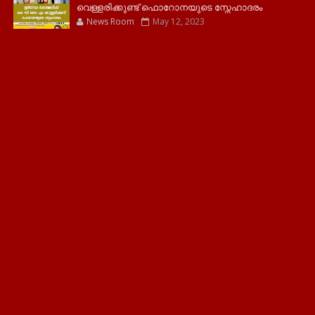
വെള്ളരിക്കുണ്ട് ഫൊറോനയുടെ സ്നേഹാദരം
News Room
May 12, 2023