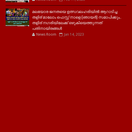
മലയോര ജനതയെ ഉത്സവലഹരിയിൽ ആറാടിച്ച
തളിര് മാലോം ഫെസ്റ്റ് നാളെ (ഞായർ) സമാപിക്കും..
തളിര് നഗരിയിലേക്ക് ഒഴുകിയെത്തുന്നത്
പതിനായിരങ്ങൾ
News Room
Jan 14, 2023