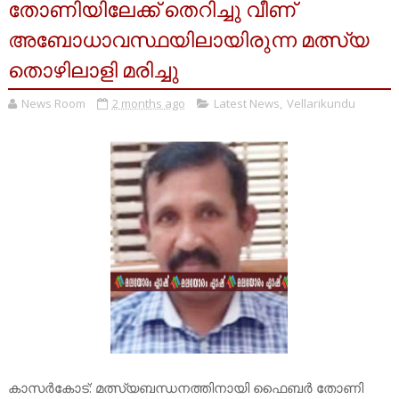
തോണിയിലേക്ക് തെറിച്ചു വീണ്
അബോധാവസ്ഥയിലായിരുന്ന മത്സ്യ
തൊഴിലാളി മരിച്ചു
News Room
2 months ago
Latest News
,
Vellarikundu
കാസർകോട്: മത്സ്യബന്ധനത്തിനായി ഫൈബർ തോണി