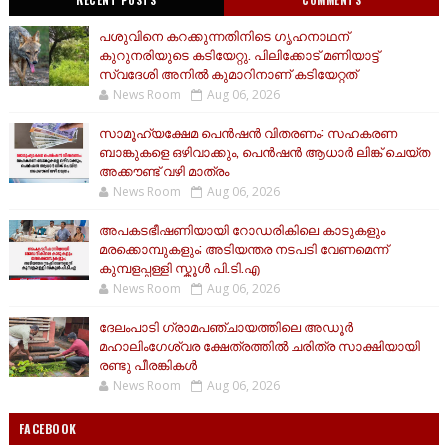
RECENT POSTS
COMMENTS
പശുവിനെ കറക്കുന്നതിനിടെ ഗൃഹനാഥന്
കുറുനരിയുടെ കടിയേറ്റു. പിലിക്കോട് മണിയാട്ട്
സ്വദേശി അനിൽ കുമാറിനാണ് കടിയേറ്റത്
News Room
Aug 06, 2026
സാമൂ​ഹ്യക്ഷേമ പെൻഷൻ വിതരണം: സഹകരണ
ബാങ്കുകളെ ഒഴിവാക്കും, പെൻഷൻ ആധാർ‌ ലിങ്ക് ചെയ്ത
അക്കൗണ്ട് വഴി മാത്രം
News Room
Aug 06, 2026
അപകടഭീഷണിയായി റോഡരികിലെ കാടുകളും
മരക്കൊമ്പുകളും; അടിയന്തര നടപടി വേണമെന്ന്
കുമ്പളപ്പള്ളി സ്കൂൾ പി.ടി.എ
News Room
Aug 06, 2026
ദേലംപാടി ഗ്രാമപഞ്ചായത്തിലെ അഡൂർ
മഹാലിംഗേശ്വര ക്ഷേത്രത്തിൽ ചരിത്ര സാക്ഷിയായി
രണ്ടു പീരങ്കികൾ
News Room
Aug 06, 2026
FACEBOOK