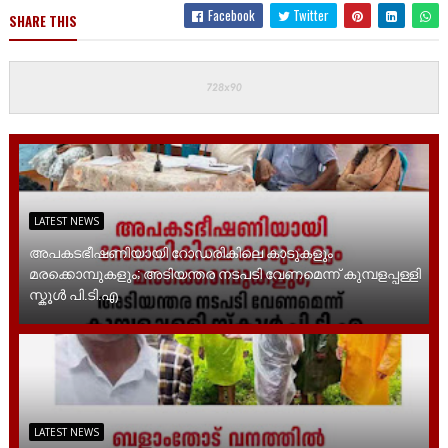
Facebook
Twitter
SHARE THIS
LATEST NEWS
അപകടഭീഷണിയായി റോഡരികിലെ കാടുകളും
മരക്കൊമ്പുകളും; അടിയന്തര നടപടി വേണമെന്ന് കുമ്പളപ്പള്ളി
സ്കൂൾ പി.ടി.എ
LATEST NEWS