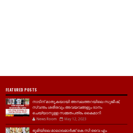
FEATURED POSTS
നാടിന് മാതൃകയായി അമ്പലത്തറയിലെ സുജീഷ്,
സ്വന്തം ശരീരവും അവയവങ്ങളും ദാനം
ചെയ്യാനുള്ള സമ്മതപത്രം കൈമാറി
News Room
May 12, 2023
ഭൂമിയിലെ മാലാഖമാർക്ക് കെ സി വൈ എം