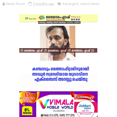
News Room
3 months ago
Kasargod
,
Latest News