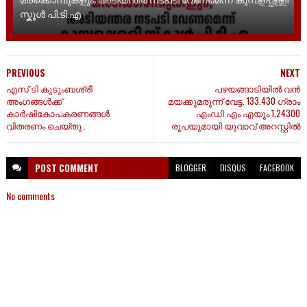
സ്കൂൾ പി.ടി.എ
PREVIOUS
NEXT
എസ് ടി കുടുംബശ്രീ
പഴയങ്ങാടിയിൽ വൻ
അംഗങ്ങൾക്ക്
മയക്കുമരുന്ന് വേട്ട. 133.430 ഗ്രാം
കാർഷികോപകരണങ്ങൾ
എംഡി എം എയും 1,24300
വിതരണം ചെയ്തു .
രൂപയുമായി യുവാവ് അറസ്റ്റിൽ
POST
COMMENT
BLOGGER
DISQUS
FACEBOOK
No comments