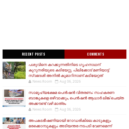
RECENT POSTS
COMMENTS
പശുവിനെ കറക്കുന്നതിനിടെ ഗൃഹനാഥന്
കുറുനരിയുടെ കടിയേറ്റു. പിലിക്കോട് മണിയാട്ട്
സ്വദേശി അനിൽ കുമാറിനാണ് കടിയേറ്റത്
News Room
Aug 06, 2026
സാമൂ​ഹ്യക്ഷേമ പെൻഷൻ വിതരണം: സഹകരണ
ബാങ്കുകളെ ഒഴിവാക്കും, പെൻഷൻ ആധാർ‌ ലിങ്ക് ചെയ്ത
അക്കൗണ്ട് വഴി മാത്രം
News Room
Aug 06, 2026
അപകടഭീഷണിയായി റോഡരികിലെ കാടുകളും
മരക്കൊമ്പുകളും; അടിയന്തര നടപടി വേണമെന്ന്