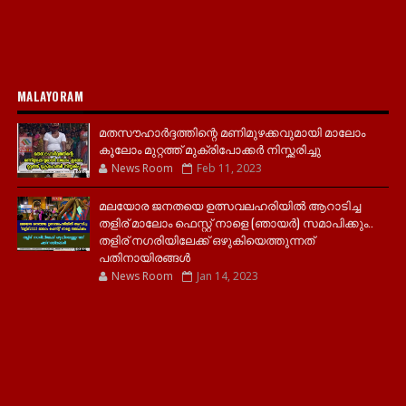
MALAYORAM
മതസൗഹാർദ്ദത്തിന്റെ മണിമുഴക്കവുമായി മാലോം
കൂലോം മുറ്റത്ത് മുക്രിപോക്കർ നിസ്ക്കരിച്ചു
News Room
Feb 11, 2023
മലയോര ജനതയെ ഉത്സവലഹരിയിൽ ആറാടിച്ച
തളിര് മാലോം ഫെസ്റ്റ് നാളെ (ഞായർ) സമാപിക്കും..
തളിര് നഗരിയിലേക്ക് ഒഴുകിയെത്തുന്നത്
പതിനായിരങ്ങൾ
News Room
Jan 14, 2023