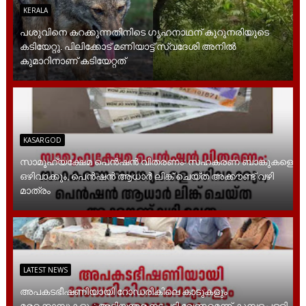
KERALA
പശുവിനെ കറക്കുന്നതിനിടെ ഗൃഹനാഥന് കുറുനരിയുടെ
കടിയേറ്റു. പിലിക്കോട് മണിയാട്ട് സ്വദേശി അനിൽ
കുമാറിനാണ് കടിയേറ്റത്
KASARGOD
സാമൂ​ഹ്യക്ഷേമ പെൻഷൻ വിതരണം: സഹകരണ ബാങ്കുകളെ
ഒഴിവാക്കും, പെൻഷൻ ആധാർ‌ ലിങ്ക് ചെയ്ത അക്കൗണ്ട് വഴി
മാത്രം
LATEST NEWS
അപകടഭീഷണിയായി റോഡരികിലെ കാടുകളും
മരക്കൊമ്പുകളും; അടിയന്തര നടപടി വേണമെന്ന് കുമ്പളപ്പള്ളി