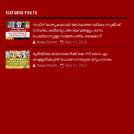
FEATURED POSTS
നാടിന് മാതൃകയായി അമ്പലത്തറയിലെ സുജീഷ്,
സ്വന്തം ശരീരവും അവയവങ്ങളും ദാനം
ചെയ്യാനുള്ള സമ്മതപത്രം കൈമാറി
News Room
May 12, 2023
ഭൂമിയിലെ മാലാഖമാർക്ക് കെ സി വൈ എം
വെള്ളരിക്കുണ്ട് ഫൊറോനയുടെ സ്നേഹാദരം
News Room
May 12, 2023