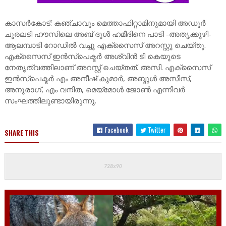
കാസർകോട്: കഞ്ചാവും മെത്താഫിറ്റാമിനുമായി അഡൂർ
ചൂരലടി ഹൗസിലെ അബ് ദുൾ ഹമീദിനെ പാടി -അതൃക്കുഴി-
ആലമ്പാടി റോഡിൽ വച്ചു എക്സൈസ് അറസ്റ്റു ചെയ്തു.
എക്സൈസ് ഇൻസ്പെക്ടർ അശ്വിൻ ടി കെയുടെ
നേതൃത്വത്തിലാണ് അറസ്റ്റ് ചെയ്തത്. അസി. എക്സൈസ്
ഇൻസ്പെക്ടർ എം അനീഷ് കുമാർ, അബ്ദുൾ അസീസ്,
അനുരാഗ്, എം വനിത, മെയ്മോൾ ജോൺ എന്നിവർ
സംഘത്തിലുണ്ടായിരുന്നു.
Facebook
Twitter
SHARE THIS