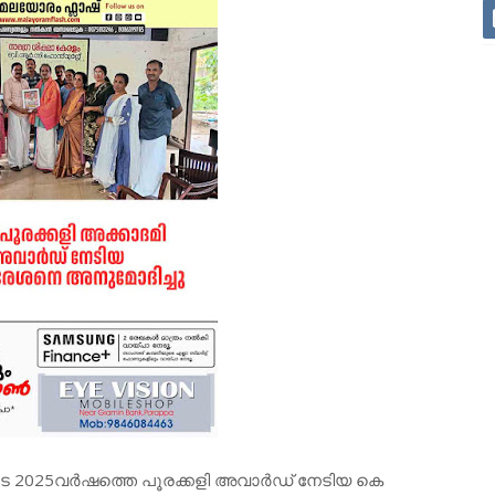
ുടെ 2025വർഷത്തെ പൂരക്കളി അവാർഡ് നേടിയ കെ