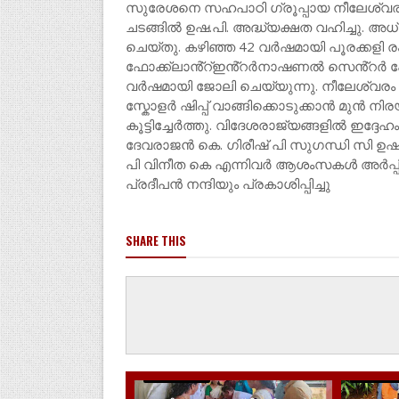
സുരേശനെ സഹപാഠി ഗ്രൂപ്പായ നീലേശ്വരം പ
ചടങ്ങിൽ ഉഷ.പി. അദ്ധ്യക്ഷത വഹിച്ചു. 
ചെയ്തു. കഴിഞ്ഞ 42 വർഷമായി പൂരക്കളി
ഫോക്ക്ലാൻ്റ്ഇൻ്റർനാഷണൽ സെൻ്റർ ഫ
വർഷമായി ജോലി ചെയ്യുന്നു. നീലേശ്വരം മോന
സ്കോളർ ഷിപ്പ് വാങ്ങിക്കൊടുക്കാൻ മുൻ നി
കൂട്ടിച്ചേർത്തു. വിദേശരാജ്യങ്ങളിൽ ഇദ്ദേ
ദേവരാജൻ കെ. ഗിരീഷ് പി സുഗന്ധി സി ഉ
പി വിനീത കെ എന്നിവർ ആശംസകൾ അർപ്പി
പ്രദീപൻ നന്ദിയും പ്രകാശിപ്പിച്ചു
SHARE THIS
LATEST NEWS
LATEST N