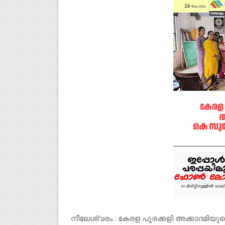
നീലേശ്വരം : കേരള പൂരക്കളി അക്കാദമിയ