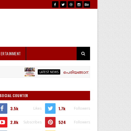
TERTAINMENT
പെരിയങ്ങാനം ശ്രീ ധർമ്മശാസ്താ എൻ എസ
LATEST NEWS
SOCIAL COUNTER
3.5k
1.7k
Likes
Followers
2.8k
524
Subscribes
Followers