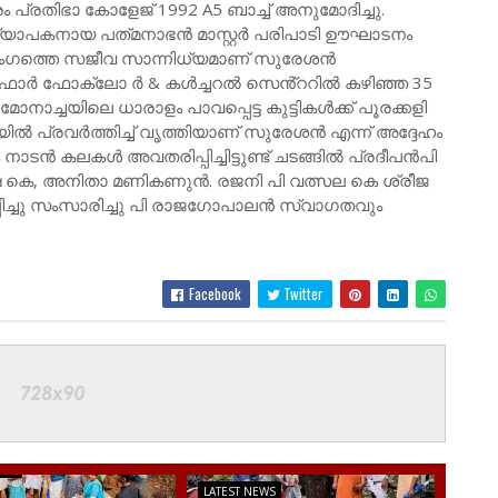
്രതിഭാ കോളേജ് 1992 A5 ബാച്ച് അനുമോദിച്ചു.
അധ്യാപകനായ പത്‌മനാഭൻ മാസ്റ്റർ പരിപാടി ഊഘാടനം
 രംഗത്തെ സജീവ സാന്നിധ്യമാണ് സുരേശൻ
ോർ ഫോക്‌ലോ ർ & കൾച്ചറൽ സെൻ്ററിൽ കഴിഞ്ഞ 35
ാച്ചയിലെ ധാരാളം പാവപ്പെട്ട കുട്ടികൾക്ക് പൂരക്കളി
രയിൽ പ്രവർത്തിച്ച് വൃത്തിയാണ് സുരേശൻ എന്ന് അദ്ദേഹം
ഹം നാടൻ കലകൾ അവതരിപ്പിച്ചിട്ടുണ്ട് ചടങ്ങിൽ പ്രദീപൻപി
ഷ കെ, അനിതാ മണികണുൻ. രജനി പി വത്സല കെ ശ്രീജ
ച്ചു സംസാരിച്ചു പി രാജഗോപാലൻ സ്വാഗതവും
Facebook
Twitter
EWS
LATEST NEWS