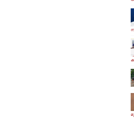
ന
ക
മ