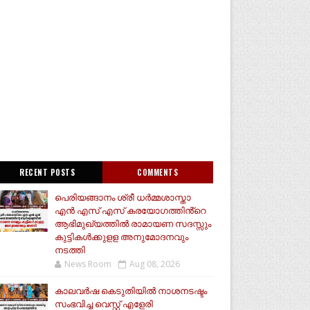
RECENT POSTS
COMMENTS
പെരിയങ്ങാനം ശ്രീ ധർമ്മശാസ്താ
എൻ എസ് എസ് കരയോഗത്തിൻ്റെ
ആഭിമുഖ്യത്തിൽ രാമായണ സദസ്സും
കുട്ടികൾക്കുളള അനുമോദനവും
നടത്തി
News Room
Aug 08, 2026
കാലവർഷ കെടുതിയിൽ നാശനടഷ്ടം
സംഭവിച്ച വെസ്റ്റ് എളേരി