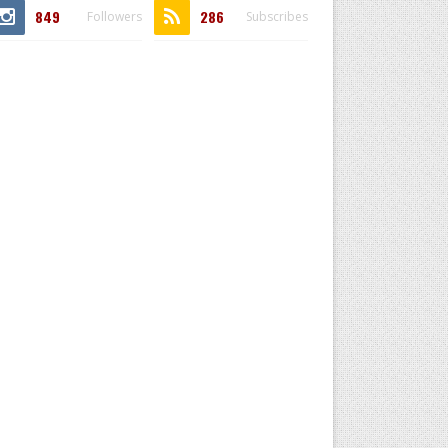
849
286
Followers
Subscribes