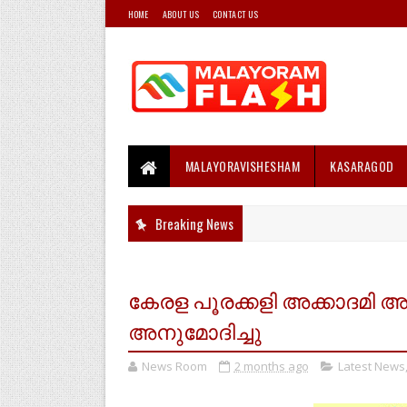
HOME
ABOUT US
CONTACT US
MALAYORAVISHESHAM
KASARAGOD
Breaking News
കേരള പൂരക്കളി അക്കാദമി
അനുമോദിച്ചു
News Room
2 months ago
Latest News