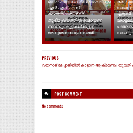
പെരിയങ്ങാനം ശ്രീ ധർമ്മശാസ്താ
കാലവർ
എൻ എസ് എസ്
നാശനടഷ്ട
കരയോഗത്തിൻ്റെ
എളേരി 
ആഭിമുഖ്യത്തിൽ രാമായണ
കോട്ടമല
സദസ്സും കുട്ടികൾക്കുളള
പഞ്ചായ
അനുമോദനവും നടത്തി
സാബു അ
PREVIOUS
വയനാട് മേപ്പാടിയില്‍ കാട്ടാന ആക്രമണം; യുവതി മര
POST
COMMENT
No comments