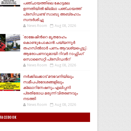
പഞ്ചായത്തിലെ കോട്ടമല
ഉന്നതിയിൽ ജില്ലാ പഞ്ചായത്ത്
പ്രസിഡണ്ട് സാബു അബ്രഹാം
സന്ദര്‍ശിച്ചു
News Room
Aug 08, 2026
'രാജേഷിന്‍റെ മൃതദേഹം
കൊണ്ടുപോകാൻ പയ്യന്നൂർ
തഹസിൽദാർ പണം ആവശ്യപ്പെട്ടു';
ആരോപണവുമായി റിവർ റാഫ്റ്റിംഗ്
സൊസൈറ്റി പ്രസിഡന്‍റ്
News Room
Aug 08, 2026
നർക്കിലക്കാട് മൗവേനിയിലും
സമീപപ്രദേശങ്ങളിലും
ക്ലോറിനേഷനും എലിപ്പനി
പ്രതിരോധ മരുന്ന് വിതരണവും
നടത്തി
News Room
Aug 08, 2026
FACEBOOK