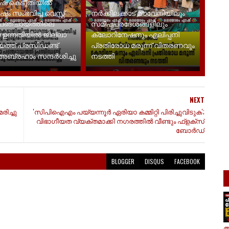
ഷ കെടുതിയിൽ
ം സംഭവിച്ച വെസ്റ്റ്
നർക്കിലക്കാട് മൗവേനിയിലും
പഞ്ചായത്തിലെ
സമീപപ്രദേശങ്ങളിലും
 ഉന്നതിയിൽ ജില്ലാ
ക്ലോറിനേഷനും എലിപ്പനി
ത്ത് പ്രസിഡണ്ട്
പ്രതിരോധ മരുന്ന് വിതരണവും
ബ്രഹാം സന്ദര്‍ശിച്ചു
നടത്തി
NEXT
ിച്ചു
'സിപിഐഎം പയ്യന്നൂർ ഏരിയാ കമ്മിറ്റി പിരിച്ചുവിടുക';
വിഭാഗീയത വ്യക്തമാക്കി നഗരത്തിൽ വീണ്ടും ഫ്‌ളക്‌സ്
ബോർഡ്
BLOGGER
DISQUS
FACEBOOK
ആ