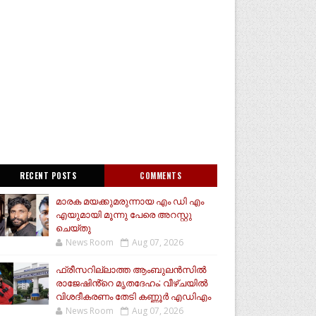
RECENT POSTS
COMMENTS
മാരക മയക്കുമരുന്നായ എം ഡി എം
എയുമായി മൂന്നു പേരെ അറസ്റ്റു
ചെയ്തു
News Room
Aug 07, 2026
ഫ്രീസറില്ലാത്ത ആംബുലൻസിൽ
രാജേഷിൻ്റെ മൃതദേഹം; വീഴ്ചയിൽ
വിശദീകരണം തേടി കണ്ണൂർ എഡിഎം
News Room
Aug 07, 2026