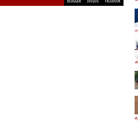
BLOGGER
DISQUS
FACEBOOK
ന
ക
മ