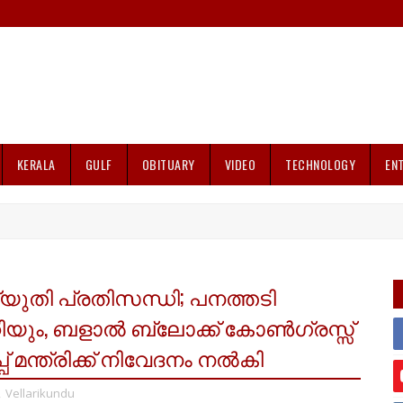
KERALA
GULF
OBITUARY
VIDEO
TECHNOLOGY
EN
തി പ്രതിസന്ധി; പനത്തടി
റിയും, ബളാൽ ബ്ലോക്ക് കോൺഗ്രസ്സ്
് മന്ത്രിക്ക് നിവേദനം നൽകി
,
Vellarikundu