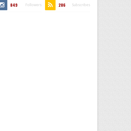
849
286
Followers
Subscribes