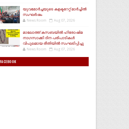
യുവമോര്‍ച്ചയുടെ കളക്ടറേറ്റ് മാര്‍ച്ചില്‍
സംഘര്‍ഷം
News Room
Aug 07, 2026
മാലോത്ത് കസബയിൽ ഹിരോഷിമ
നാഗസാക്കി ദിന പരിപാടികൾ
വിപുലമായ രീതിയിൽ സംഘടിപ്പിച്ചു
News Room
Aug 07, 2026
FACEBOOK