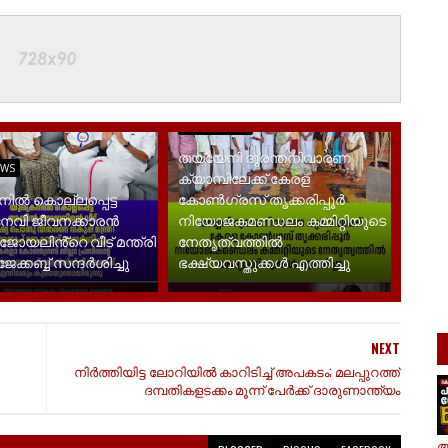
LATEST NEWS
തയ്യേനി ദുരന്തനിവാരണ
EWS
ക്യാമ്പിലേക്ക് കേരള
ിൽ കൊല്ലപ്പെട്ട
കോൺഗ്രസ് തൃക്കരിപ്പൂർ
റ് നേവി ജീവനക്കാരൻ
നിയോജകമണ്ഡലം കമ്മിറ്റിയുടെ
യലിൻ്റെ വീട് മന്ത്രി
നേതൃത്വത്തിൽ
ക്കബ്ബ് സന്ദർശിച്ചു
ഭക്ഷ്യവസ്തുക്കൾ എത്തിച്ചു
NEXT
നിർത്തിയിട്ട ലോറിയിൽ കാറിടിച്ച് അപകടം; മലപ്പുറത്ത്
ദമ്പതികളടക്കം മൂന്ന് പേർക്ക് ദാരുണാന്ത്യം
ആ