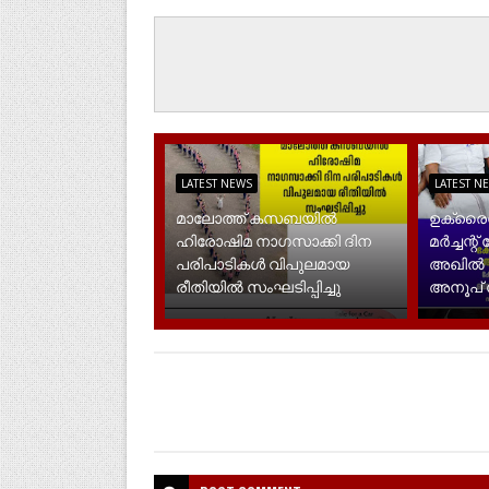
LATEST NEWS
LATEST N
മാലോത്ത് കസബയിൽ
ഉക്രൈന
ഹിരോഷിമ നാഗസാക്കി ദിന
മർച്ചന്
പരിപാടികൾ വിപുലമായ
അഖിൽ ജോ
രീതിയിൽ സംഘടിപ്പിച്ചു
അനൂപ് ജേ