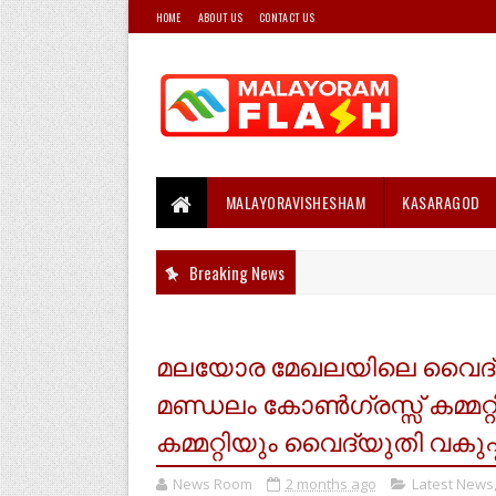
HOME
ABOUT US
CONTACT US
MALAYORAVISHESHAM
KASARAGOD
Breaking News
മലയോര മേഖലയിലെ വൈദ്യു
മണ്ഡലം കോൺഗ്രസ്സ് കമ്മറ്
കമ്മറ്റിയും വൈദ്യുതി വകുപ്പ
News Room
2 months ago
Latest News