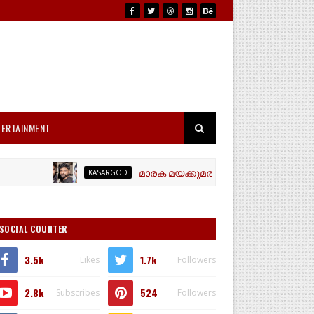
TERTAINMENT
മാരക മയക്കുമരുന്നായ എം ഡി എം എയുമായി മൂ
KASARGOD
SOCIAL COUNTER
3.5k
1.7k
Likes
Followers
2.8k
524
Subscribes
Followers