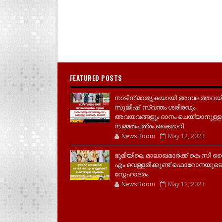
FEATURED POSTS
നാടിന് മാതൃകയായി അമ്പലത്തറയ
സുജീഷ്, സ്വന്തം ശരീരവും
അവയവങ്ങളും ദാനം ചെയ്യാനുള്ള
സമ്മതപത്രം കൈമാറി
News Room
May 12, 2023
ഭൂമിയിലെ മാലാഖമാർക്ക് കെ സി 
എം വെള്ളരിക്കുണ്ട് ഫൊറോനയുടെ
സ്നേഹാദരം
News Room
May 12, 2023