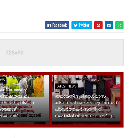
Facebook
Twitter
EWS
LATEST NEWS
ട് വനത്തിൽ
്തിയ മൃതദേഹം
തയ്യേനി ദുരിതാശ്വാസ
കൾ തിരിച്ചറിഞ്ഞു
ക്യാമ്പിൽ കെയർ ആൻ സേഫ്
മൗക്കോട്
പ്രവർത്തകർ സാനിറ്ററി
ിയുടേത്
നാപ്കിൻ വിതരണം ചെയ്തു