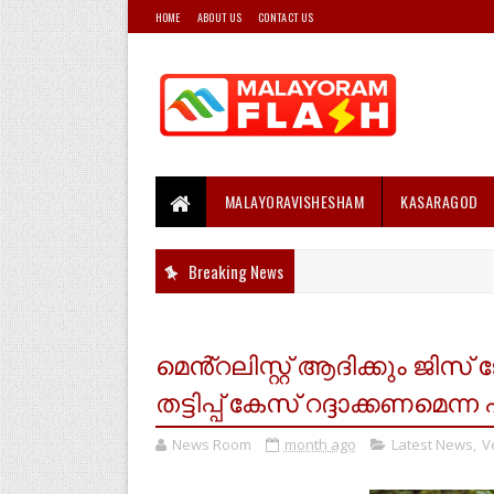
HOME
ABOUT US
CONTACT US
MALAYORAVISHESHAM
KASARAGOD
Breaking News
മെൻ്റലിസ്റ്റ് ആദിക്കും ജിസ് 
തട്ടിപ്പ് കേസ് റദ്ദാക്കണമെ
News Room
month ago
Latest News
,
V