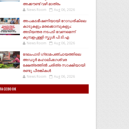
അക്കൗണ്ട് വഴി മാത്രം
News Room
Aug 06, 2026
അപകടഭീഷണിയായി റോഡരികിലെ
കാടുകളും മരക്കൊമ്പുകളും;
അടിയന്തര നടപടി വേണമെന്ന്
കുമ്പളപ്പള്ളി സ്കൂൾ പി.ടി.എ
News Room
Aug 06, 2026
ദേലംപാടി ഗ്രാമപഞ്ചായത്തിലെ
അഡൂർ മഹാലിംഗേശ്വര
ക്ഷേത്രത്തിൽ ചരിത്ര സാക്ഷിയായി
രണ്ടു പീരങ്കികൾ
News Room
Aug 06, 2026
FACEBOOK