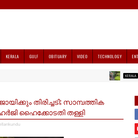
KERALA
GULF
OBITUARY
VIDEO
TECHNOLOGY
EN
പശുവ
KERALA
ജോയിക്കും തിരിച്ചടി; സാമ്പത്തിക
ന്ന ഹർജി ഹൈക്കോടതി തള്ളി
ellarikundu