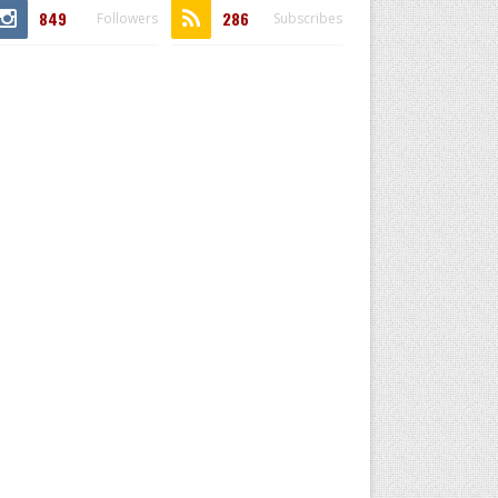
849
286
Followers
Subscribes