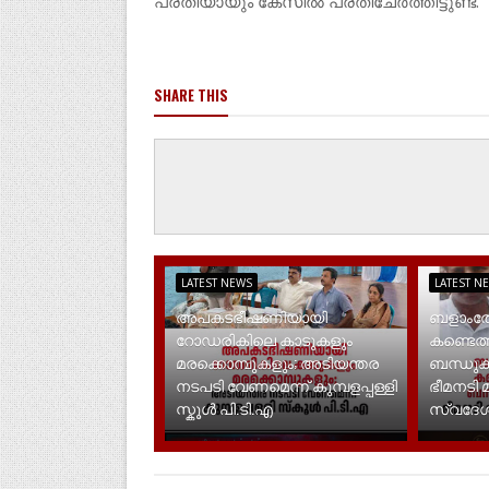
പ്രതിയായും കേസിൽ പ്രതിചേർത്തിട്ടുണ്ട്.
SHARE THIS
LATEST NEWS
LATEST N
അപകടഭീഷണിയായി
ബളാംതോ
റോഡരികിലെ കാടുകളും
കണ്ടെത
മരക്കൊമ്പുകളും; അടിയന്തര
ബന്ധുക്
നടപടി വേണമെന്ന് കുമ്പളപ്പള്ളി
ഭീമനടി 
സ്കൂൾ പി.ടി.എ
സ്വദേശ