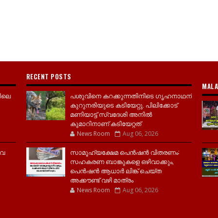
RECENT POSTS
MALA
ിലെ
പശുവിനെ കറക്കുന്നതിനിടെ ഗൃഹനാഥന്
കുറുനരിയുടെ കടിയേറ്റു. പിലിക്കോട്
മണിയാട്ട് സ്വദേശി അനിൽ
കുമാറിനാണ് കടിയേറ്റത്
News Room
Aug 06, 2026
വൈ
സാമൂ​ഹ്യക്ഷേമ പെൻഷൻ വിതരണം:
സഹകരണ ബാങ്കുകളെ ഒഴിവാക്കും,
പെൻഷൻ ആധാർ‌ ലിങ്ക് ചെയ്ത
അക്കൗണ്ട് വഴി മാത്രം
News Room
Aug 06, 2026