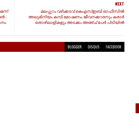
NEXT
ന്ന്
മലപ്പുറം വഴിക്കടവ് കെഎസ്ഇബി ഓഫീസിൽ
ഷൻ ;
അലുമിനിയം കമ്പി മോഷണം; ജീവനക്കാരനും കരാർ
ടനം
തൊഴിലാളികളും അടക്കം അഞ്ച് പേർ പിടിയിൽ
BLOGGER
DISQUS
FACEBOOK