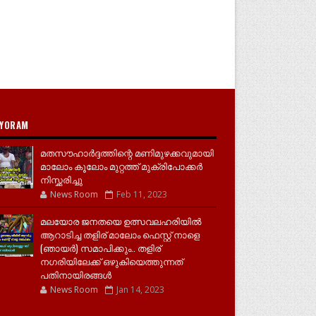
YORAM
മതസൗഹാർദ്ദത്തിന്റെ മണിമുഴക്കവുമായി
മാലോം കൂലോം മുറ്റത്ത് മുക്രിപോക്കർ
നിസ്ക്കരിച്ചു
News Room
Feb 11, 2023
മലയോര ജനതയെ ഉത്സവലഹരിയിൽ
ആറാടിച്ച തളിര് മാലോം ഫെസ്റ്റ് നാളെ
(ഞായർ) സമാപിക്കും.. തളിര്
നഗരിയിലേക്ക് ഒഴുകിയെത്തുന്നത്
പതിനായിരങ്ങൾ
News Room
Jan 14, 2023