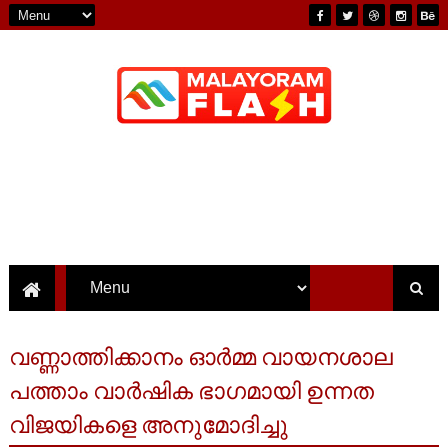
വണ്ണാത്തിക്കാനം ഓർമ്മ വായനശാല
പത്താം വാർഷിക ഭാഗമായി ഉന്നത
വിജയികളെ അനുമോദിച്ചു