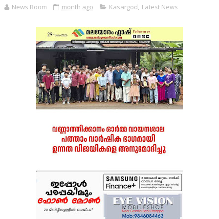
News Room
month ago
Kasargod
,
Latest News