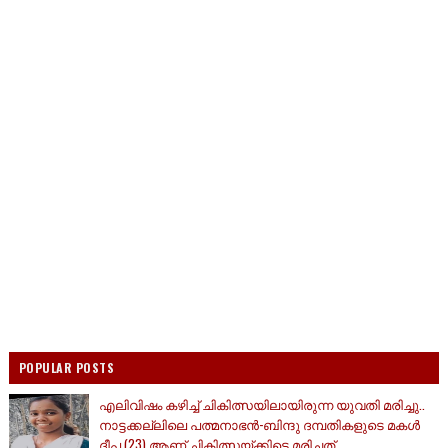
POPULAR POSTS
എലിവിഷം കഴിച്ച് ചികിത്സയിലായിരുന്ന യുവതി മരിച്ചു..
നാട്ടക്കല്ലിലെ പത്മനാഭൻ-ബിന്ദു ദമ്പതികളുടെ മകൾ
ദീപ (23) ആണ് ചികിത്സയ്ക്കിടെ മരിച്ചത്