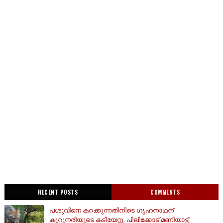
RECENT POSTS
COMMENTS
പശുവിനെ കറക്കുന്നതിനിടെ ഗൃഹനാഥന്
കുറുനരിയുടെ കടിയേറ്റു. പിലിക്കോട് മണിയാട്ട്