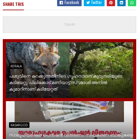
Facebook
Twitter
SHARE THIS
KERALA
പശുവിനെ കറക്കുന്നതിനിടെ ഗൃഹനാഥന് കുറുനരിയുടെ
കടിയേറ്റു. പിലിക്കോട് മണിയാട്ട് സ്വദേശി അനിൽ
കുമാറിനാണ് കടിയേറ്റത്
KASARGOD
സാമൂ​ഹ്യക്ഷേമ പെൻഷൻ വിതരണം: സഹകരണ ബാങ്കുകളെ