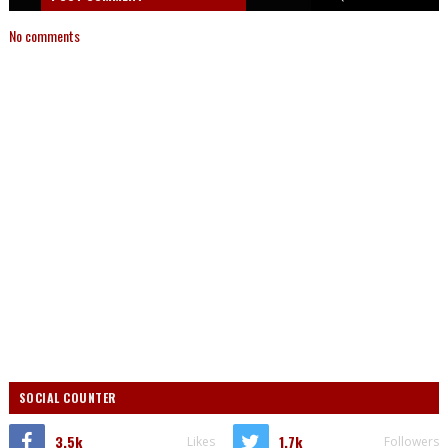
No comments
SOCIAL COUNTER
3.5k
1.7k
Likes
Followers