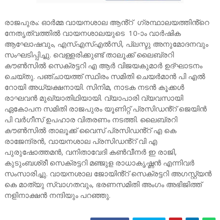
രാജപുരം: ഓർമ്മ വായനശാല ആൻ്റ് ഗ്രന്ഥാലയത്തിൻ്റെ
നേതൃത്വത്തിൽ വായനശാലയുടെ 10-ാം വാർഷിക
ആഘോഷവും, എസ്എസ്എൽസി, പ്ലസ്ടു അനുമോദനവും
സംഘടിപ്പിച്ചു. വെള്ളരിക്കുണ്ട് താലൂക്ക് ലൈബ്രറി
കൗൺസിൽ സെക്രട്ടറി എ ആർ വിജയകുമാർ ഉദ്ഘാടനം
ചെയ്തു. പഞ്ചായത്ത് സ്ഥിരം സമിതി ചെയർമാൻ പി എൽ
റോയി അധ്യക്ഷനായി. സിനിമ, നാടക നടൻ കൂക്കൾ
രാഘവൻ മുഖ്യാതിഥിയായി. വ്യാപാരി വ്യവസായി
ഏകോപന സമിതി രാജപുരം യൂണിറ്റ് പ്രസിഡൻ്റ് ജെയിൻ
പി വർഗീസ് ഉപഹാര വിതരണം നടത്തി. ലൈബ്രറി
കൗൺസിൽ താലൂക്ക് വൈസ് പ്രസിഡൻ്റ് എ കെ
രാജേന്ദ്രൻ, വായനശാല പ്രസിഡൻ്റ് വി എ
പുരുഷോത്തമൻ, വനിതാവേദി കൺവീനർ ഇ രാജി,
കുടുംബശ്രീ സെക്രട്ടറി മഞ്ജുള രാധാകൃഷ്ണൻ എന്നിവർ
സംസാരിച്ചു. വായനശാല ജോയിൻ്റ് സെക്രട്ടറി അഗസ്റ്റ്യൻ
കെ മാത്യു സ്വാഗതവും, ഭരണസമിതി അംഗം അഭിജിത്ത്
നളിനാക്ഷൻ നന്ദിയും പറഞ്ഞു.