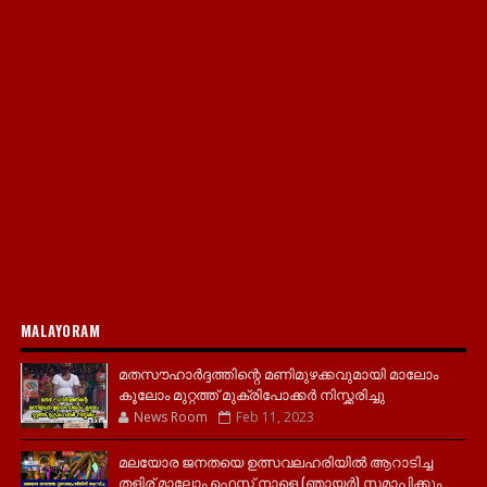
MALAYORAM
മതസൗഹാർദ്ദത്തിന്റെ മണിമുഴക്കവുമായി മാലോം
കൂലോം മുറ്റത്ത് മുക്രിപോക്കർ നിസ്ക്കരിച്ചു
News Room
Feb 11, 2023
മലയോര ജനതയെ ഉത്സവലഹരിയിൽ ആറാടിച്ച
തളിര് മാലോം ഫെസ്റ്റ് നാളെ (ഞായർ) സമാപിക്കും..