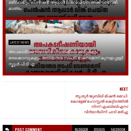
ഒഴിവാക്കും, പെൻഷൻ ആധാർ‌ ലിങ്ക് ചെയ്ത അക്കൗണ്ട് വഴി
മാത്രം
LATEST NEWS
അപകടഭീഷണിയായി റോഡരികിലെ കാടുകളും
മരക്കൊമ്പുകളും; അടിയന്തര നടപടി വേണമെന്ന് കുമ്പളപ്പള്ളി
സ്കൂൾ പി.ടി.എ
NEXT
തൃശൂർ ജൂബിലി മിഷൻ മെഡി.
കോളേജ് ഹോസ്റ്റൽ കെട്ടിടത്തിൽ
നിന്ന് എംബിബിഎസ്
വിദ്യാർഥിനി ചാടി മരിച്ചു
POST
COMMENT
BLOGGER
DISQUS
FACEBOOK