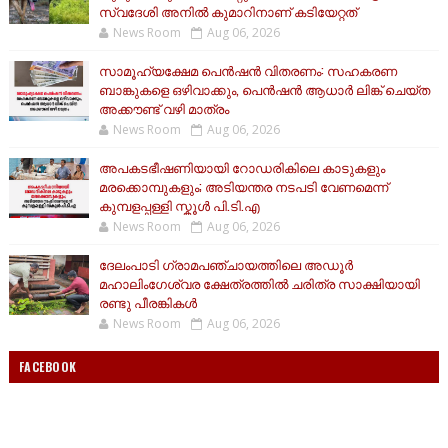
സ്വദേശി അനിൽ കുമാറിനാണ് കടിയേറ്റത്
News Room
Aug 06, 2026
സാമൂ​ഹ്യക്ഷേമ പെൻഷൻ വിതരണം: സഹകരണ
ബാങ്കുകളെ ഒഴിവാക്കും, പെൻഷൻ ആധാർ‌ ലിങ്ക് ചെയ്ത
അക്കൗണ്ട് വഴി മാത്രം
News Room
Aug 06, 2026
അപകടഭീഷണിയായി റോഡരികിലെ കാടുകളും
മരക്കൊമ്പുകളും; അടിയന്തര നടപടി വേണമെന്ന്
കുമ്പളപ്പള്ളി സ്കൂൾ പി.ടി.എ
News Room
Aug 06, 2026
ദേലംപാടി ഗ്രാമപഞ്ചായത്തിലെ അഡൂർ
മഹാലിംഗേശ്വര ക്ഷേത്രത്തിൽ ചരിത്ര സാക്ഷിയായി
രണ്ടു പീരങ്കികൾ
News Room
Aug 06, 2026
FACEBOOK