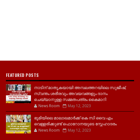
FEATURED POSTS
നാടിന് മാതൃകയായി അമ്പലത്തറയിലെ സുജീഷ്,
സ്വന്തം ശരീരവും അവയവങ്ങളും ദാനം
ചെയ്യാനുള്ള സമ്മതപത്രം കൈമാറി
News Room
May 12, 2023
ഭൂമിയിലെ മാലാഖമാർക്ക് കെ സി വൈ എം
വെള്ളരിക്കുണ്ട് ഫൊറോനയുടെ സ്നേഹാദരം
News Room
May 12, 2023