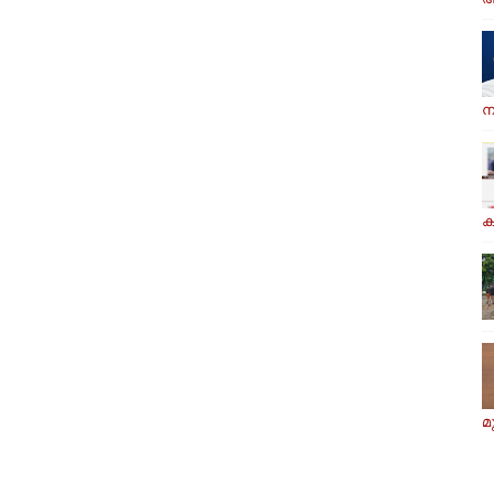
ന
ക
മ