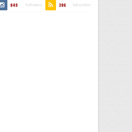
849
286
Followers
Subscribes