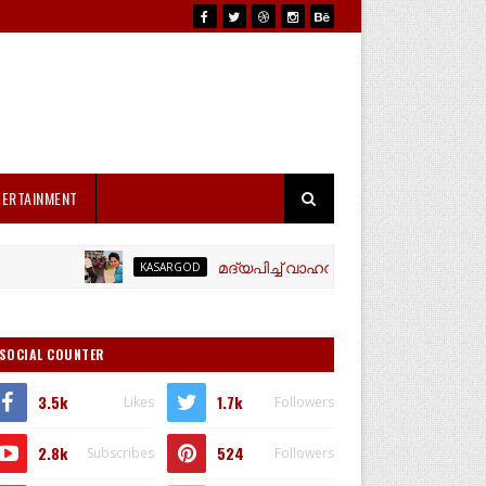
TERTAINMENT
മദ്യപിച്ച് വാഹനം ഓടിച്ച യൂട്യൂബർ 'ഹ
KASARGOD
SOCIAL COUNTER
3.5k
1.7k
Likes
Followers
2.8k
524
Subscribes
Followers