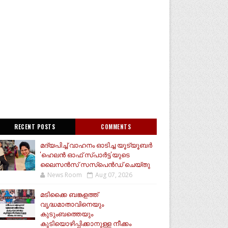
RECENT POSTS
COMMENTS
മദ്യപിച്ച് വാഹനം ഓടിച്ച യൂട്യൂബർ
'ഹെലൻ ഓഫ് സ്പാർട്ട'യുടെ
ലൈസൻസ് സസ്പെൻഡ് ചെയ്തു
News Room
Aug 07, 2026
മടിക്കൈ ബങ്കളത്ത്
വൃദ്ധമാതാവിനെയും
കുടുംബത്തെയും
കുടിയൊഴിപ്പിക്കാനുള്ള നീക്കം