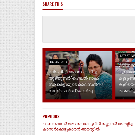
SHARE THIS
LATEST N
KASARGOD
മടിക്കൈ
മദ്യപിച്ച് വാഹനം ഓടിച്ച
വൃദ്ധമ
യൂട്യൂബർ 'ഹെലൻ ഓഫ്
കുടുംബ
സ്പാർട്ട'യുടെ ലൈസൻസ്
കുടിയൊഴി
സസ്പെൻഡ് ചെയ്തു
തടഞ്ഞു
PREVIOUS
ഓണം ബമ്പർ അടക്കം ലോട്ടറി ടിക്കറ്റുകൾ മോഷ്ടിച്ച
കാസർകോട്ടുകാരൻ അറസ്റ്റിൽ