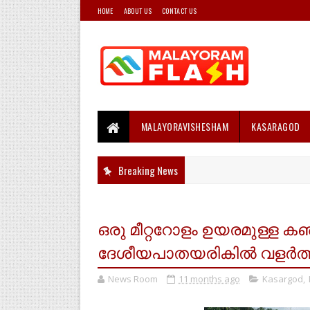
HOME
ABOUT US
CONTACT US
MALAYORAVISHESHAM
KASARAGOD
Breaking News
ഒരു മീറ്ററോളം ഉയരമുള്ള ക
ദേശീയപാതയരികിൽ വളർത്ത
News Room
11 months ago
Kasargod
,