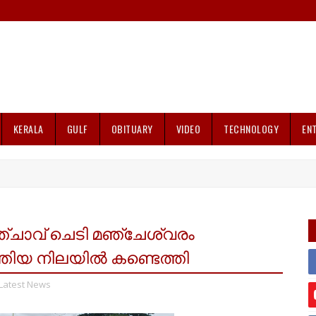
KERALA
GULF
OBITUARY
VIDEO
TECHNOLOGY
EN
ഞ്ചാവ് ചെടി മഞ്ചേശ്വരം
ിയ നിലയിൽ കണ്ടെത്തി
Latest News